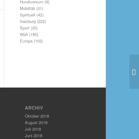
Hundiversum
(9)
Mobilität
(31)
Spirituell
(42)
Salzburg
(222)
Sport
(35)
Welt
(185)
Europa
(102)
ARCHIV
Oktober 2018
August 2018
Juli 2018
Juni 2018