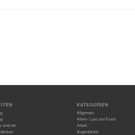
EITEN
KATEGORIEN
og
Allgemein
og
Altern- Lust und Frust!
 sind wir
Arbeit
tdecken
Augenblicke