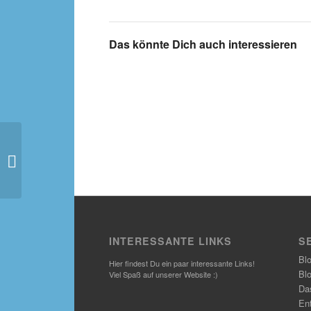
Das könnte Dich auch interessieren
Elton John Konzert: Wir
schlafen dann mal eine
Runde
INTERESSANTE LINKS
S
Bl
Hier findest Du ein paar interessante Links!
Bl
Viel Spaß auf unserer Website :)
Das
En