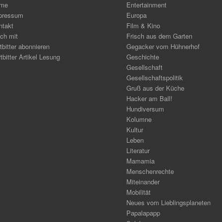
me
Entertainment
pressum
Europa
ntakt
Film & Kino
ch mit
Frisch aus dem Garten
tbitter abonnieren
Gegacker vom Hühnerhof
tbitter Artikel Lesung
Geschichte
Gesellschaft
Gesellschaftspolitik
Gruß aus der Küche
Hacker am Ball!
Hundiversum
Kolumne
Kultur
Leben
Literatur
Mamamia
Menschenrechte
Miteinander
Mobilität
Neues vom Lieblingsplaneten
Papalapapp