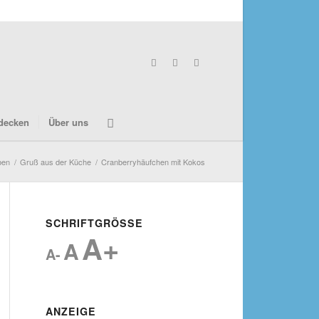
decken
Über uns
ben
/
Gruß aus der Küche
/
Cranberryhäufchen mit Kokos
SCHRIFTGRÖSSE
A+
A
A-
ANZEIGE