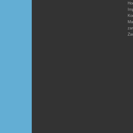
Ho
Im
Ko
Ma
zar
Zar