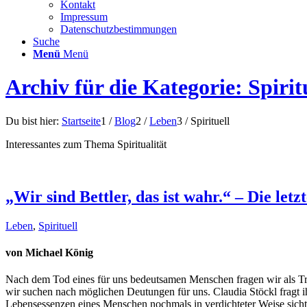
Kontakt
Impressum
Datenschutzbestimmungen
Suche
Menü
Menü
Archiv für die Kategorie: Spirit
Du bist hier:
Startseite
1
/
Blog
2
/
Leben
3
/
Spirituell
Interessantes zum Thema Spiritualität
„Wir sind Bettler, das ist wahr.“ – Die le
Leben
,
Spirituell
von Michael König
Nach dem Tod eines für uns bedeutsamen Menschen fragen wir als Tra
wir suchen nach möglichen Deutungen für uns. Claudia Stöckl fragt ih
Lebensessenzen eines Menschen nochmals in verdichteter Weise sichtb