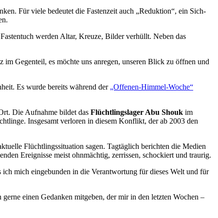
nken. Für viele bedeutet die Fastenzeit auch „Reduktion“, ein Sich-
en.
m Fastentuch werden Altar, Kreuze, Bilder verhüllt. Neben das
anz im Gegenteil, es möchte uns anregen, unseren Blick zu öffnen und
nheit. Es wurde bereits während der
„Offenen-Himmel-Woche“
 Ort. Die Aufnahme bildet das
Flüchtlingslager Abu Shouk
im
htlinge. Insgesamt verloren in diesem Konflikt, der ab 2003 den
 aktuelle Flüchtlingssituation sagen. Tagtäglich berichten die Medien
enden Ereignisse meist ohnmächtig, zerrissen, schockiert und traurig.
ss ich mich eingebunden in die Verantwortung für dieses Welt und für
n gerne einen Gedanken mitgeben, der mir in den letzten Wochen –