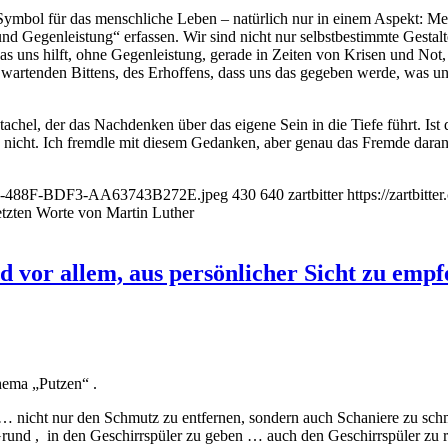
Symbol für das menschliche Leben – natürlich nur in einem Aspekt: Me
 Gegenleistung“ erfassen. Wir sind nicht nur selbstbestimmte Gestalt
 uns hilft, ohne Gegenleistung, gerade in Zeiten von Krisen und Not
artenden Bittens, des Erhoffens, dass uns das gegeben werde, was un
Stachel, der das Nachdenken über das eigene Sein in die Tiefe führt. Ist 
nicht. Ich fremdle mit diesem Gedanken, aber genau das Fremde daran 
183E-488F-BDF3-AA63743B272E.jpeg
430
640
zartbitter
https://zartbitt
 letzten Worte von Martin Luther
nd vor allem, aus persönlicher Sicht zu empf
ema „Putzen“ .
 … nicht nur den Schmutz zu entfernen, sondern auch Schaniere zu sc
 Grund , in den Geschirrspüler zu geben … auch den Geschirrspüler zu 