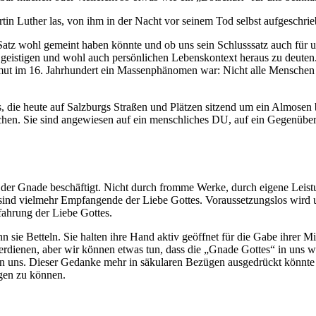
rtin Luther las, von ihm in der Nacht vor seinem Tod selbst aufgeschrieb
atz wohl gemeint haben könnte und ob uns sein Schlusssatz auch für u
en, geistigen und wohl auch persönlichen Lebenskontext heraus zu deute
t im 16. Jahrhundert ein Massenphänomen war: Nicht alle Menschen wa
us, die heute auf Salzburgs Straßen und Plätzen sitzend um ein Almose
en. Sie sind angewiesen auf ein menschliches DU, auf ein Gegenüber, 
f der Gnade beschäftigt. Nicht durch fromme Werke, durch eigene Leis
ind vielmehr Empfangende der Liebe Gottes. Voraussetzungslos wird un
ahrung der Liebe Gottes.
 sie Betteln. Sie halten ihre Hand aktiv geöffnet für die Gabe ihrer M
verdienen, aber wir können etwas tun, dass die „Gnade Gottes“ in uns
nd an uns. Dieser Gedanke mehr in säkularen Bezügen ausgedrückt könnt
ngen zu können.