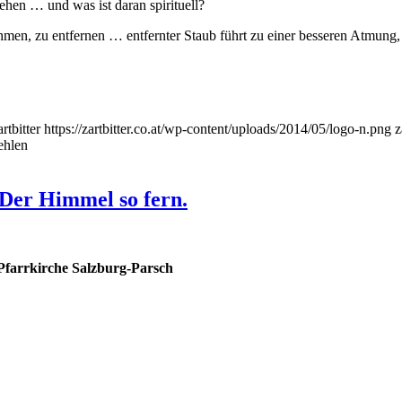
hen … und was ist daran spirituell?
hmen, zu entfernen … entfernter Staub führt zu einer besseren Atmung,
artbitter
https://zartbitter.co.at/wp-content/uploads/2014/05/logo-n.png
z
fehlen
 Der Himmel so fern.
Pfarrkirche Salzburg-Parsch