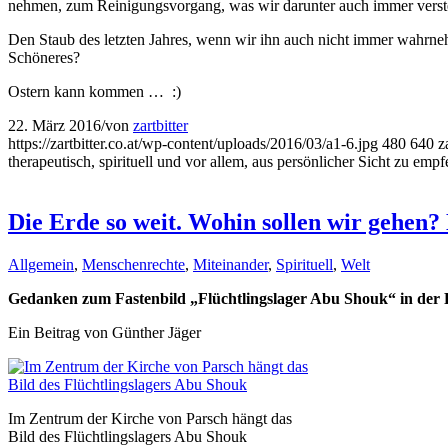
nehmen, zum Reinigungsvorgang, was wir darunter auch immer verste
Den Staub des letzten Jahres, wenn wir ihn auch nicht immer wahrne
Schöneres?
Ostern kann kommen … :)
22. März 2016
/
von
zartbitter
https://zartbitter.co.at/wp-content/uploads/2016/03/a1-6.jpg
480
640
z
therapeutisch, spirituell und vor allem, aus persönlicher Sicht zu emp
Die Erde so weit. Wohin sollen wir gehen?
Allgemein
,
Menschenrechte
,
Miteinander
,
Spirituell
,
Welt
Gedanken zum Fastenbild „Flüchtlingslager Abu Shouk“ in der 
Ein Beitrag von Günther Jäger
Im Zentrum der Kirche von Parsch hängt das
Bild des Flüchtlingslagers Abu Shouk