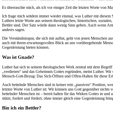
Es überraschte mich, als ich vor einiger Zeit die letzten Worte von Ma
Ich frage mich seitdem immer wieder einmal, was Luther mit diesem S
Luthers letzte Worte aus seinem theologischen, historischen, sozial
Bettler sind. Der Satz würde dann wenig Sinn geben. Auch wenn Armu
anderes sagen.
Die Verständnisspur, die sich mir auftut, geht von jenen Menschen a
auch mit ihrem erwartungsvollen Blick an uns vorübergehende Mensch
Gegenleistung bieten können.
Was ist Gnade?
Luther hat sich in seinem theologischen Werk zentral mit dem Begrif
„verdienen“ und das Geheimnis Gottes ergründen, meint Luther. Wir s
Mensch-Gott-Bezug: Das Sich-Öffnen und Offen-Halten für diese Erf
Auch bettelnde Menschen sind in keiner rein „passiven“ Position, wenn
letzten Worte von Luther ist: Wir können uns Gott gegenüber nichts 
bettelnder Menschen ist – bereit halten für das Wirken Gottes in u
stützt, fordert und fördert, ohne immer gleich eine Gegenleistung bri
Bin ich ein Bettler?