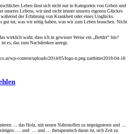
nschliches Leben lässt sich nicht nur in Kategorien von Geben und
er unseres Lebens, wir sind nicht immer unseres eigenen Glückes
, während der Erfahrung von Krankheit oder eines Unglücks.
s gut tut, was wir nötig haben, was wir zum Leben brauchen. Nicht
das wirklich wahr, dass ich in gewisser Weise ein „Bettler“ bin?
ist es, das zum Nachdenken anregt.
er.co.at/wp-content/uploads/2014/05/logo-n.png
zartbitter
2018-04-18
ehlen
hmieren … das Holz, mit neuen Nährstoffen zu imprägnieren und …
reinigen …. und … und … therapeutisch daran ist, sich Zeit zu