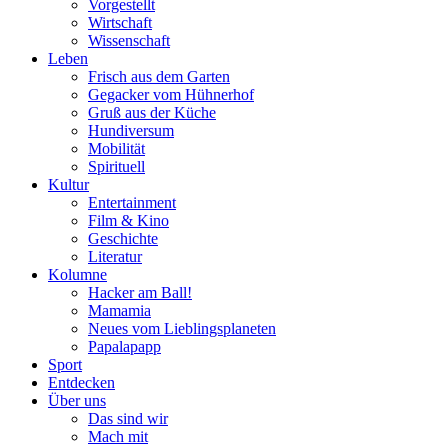
Vorgestellt
Wirtschaft
Wissenschaft
Leben
Frisch aus dem Garten
Gegacker vom Hühnerhof
Gruß aus der Küche
Hundiversum
Mobilität
Spirituell
Kultur
Entertainment
Film & Kino
Geschichte
Literatur
Kolumne
Hacker am Ball!
Mamamia
Neues vom Lieblingsplaneten
Papalapapp
Sport
Entdecken
Über uns
Das sind wir
Mach mit