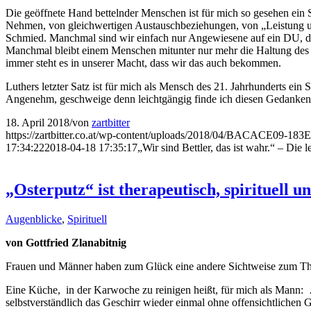
Die geöffnete Hand bettelnder Menschen ist für mich so gesehen ein 
Nehmen, von gleichwertigen Austauschbeziehungen, von „Leistung und
Schmied. Manchmal sind wir einfach nur Angewiesene auf ein DU, das
Manchmal bleibt einem Menschen mitunter nur mehr die Haltung des w
immer steht es in unserer Macht, dass wir das auch bekommen.
Luthers letzter Satz ist für mich als Mensch des 21. Jahrhunderts ein 
Angenehm, geschweige denn leichtgängig finde ich diesen Gedanken 
18. April 2018
/
von
zartbitter
https://zartbitter.co.at/wp-content/uploads/2018/04/BACACE09-
17:34:22
2018-04-18 17:35:17
„Wir sind Bettler, das ist wahr.“ – Die
„Osterputz“ ist therapeutisch, spirituell u
Augenblicke
,
Spirituell
von Gottfried Zlanabitnig
Frauen und Männer haben zum Glück eine andere Sichtweise zum Th
Eine Küche, in der Karwoche zu reinigen heißt, für mich als Mann:
selbstverständlich das Geschirr wieder einmal ohne offensichtlichen