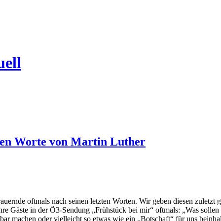
uell
tzten Worte von Martin Luther
uernde oftmals nach seinen letzten Worten. Wir geben diesen zuletzt
re Gäste in der Ö3-Sendung „Frühstück bei mir“ oftmals: „Was sollen Ih
ar machen oder vielleicht so etwas wie ein „Botschaft“ für uns beinha