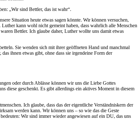
en: „Wir sind Bettler, das ist wahr“.
nsere Situation heute etwas sagen könnte. Wir können versuchen,
n. Luther kann wohl nicht gemeint haben, dass wahrlich alle Menschen
ren Bettler. Ich glaube daher, Luther wollte uns damit etwas
n betteln. Sie wenden sich mit ihrer geöffneten Hand und manchmal
das ihnen etwas gibt, ohne dass sie irgendeine Form der
tungen oder durch Ablässe können wir uns die Liebe Gottes
s diese geschenkt. Es gibt allerdings ein aktives Moment in diesem
itmenschen. Ich glaube, dass das der eigentliche Verständniskern der
 wirksam werden kann. Wir können uns – so wie das die Geste
e bedeuten: Wir sind immer wieder angewiesen auf ein DU, das uns