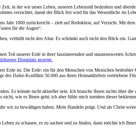
ne Zeit, in der wir unser Leben, unseren Lebensstil bedenken und überde
tes verzichtet, damit der Blick frei wird für das Wesentliche im Leb
s ins Jahr 1000 zurückreicht – zielt auf Reduktion, auf Verzicht. Mit de
„Fasten für die Augen“.
ben, verhüllt nicht den Altar. Es schränkt auch nicht den Blick ein. G
inen Teil unserer Erde in ihrer faszinierenden und staunenswerten Schö
alzburger Domplatz gezeigt.
serer Erde ist. Die Erde: ein für den Menschen von Menschen bedrohter
ge des Dafur-Konflikts 50.000 aus ihren Heimatdörfern vertriebene Flüc
finden. Es könnte nicht aktueller sein. Ich brauche Ihnen nichts über die
ss nicht, wie es Ihnen geht; ich aber fühle mich inmitten dieser beklemm
n, die wir zu bewältigen haben. Mein Handeln prägt. Und als Christ wei
em Leben zu schauen, es zu suchen und zu finden, dann möchte ich Ihne