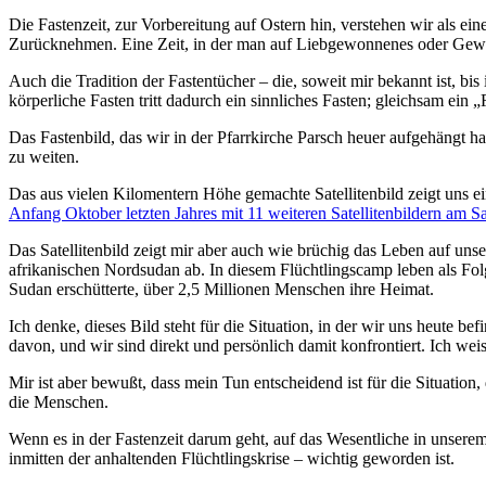
Die Fastenzeit, zur Vorbereitung auf Ostern hin, verstehen wir als ei
Zurücknehmen. Eine Zeit, in der man auf Liebgewonnenes oder Gewohn
Auch die Tradition der Fastentücher – die, soweit mir bekannt ist, bi
körperliche Fasten tritt dadurch ein sinnliches Fasten; gleichsam ein 
Das Fastenbild, das wir in der Pfarrkirche Parsch heuer aufgehängt ha
zu weiten.
Das aus vielen Kilomentern Höhe gemachte Satellitenbild zeigt uns e
Anfang Oktober letzten Jahres mit 11 weiteren Satellitenbildern am S
Das Satellitenbild zeigt mir aber auch wie brüchig das Leben auf un
afrikanischen Nordsudan ab. In diesem Flüchtlingscamp leben als Fol
Sudan erschütterte, über 2,5 Millionen Menschen ihre Heimat.
Ich denke, dieses Bild steht für die Situation, in der wir uns heute be
davon, und wir sind direkt und persönlich damit konfrontiert. Ich wei
Mir ist aber bewußt, dass mein Tun entscheidend ist für die Situatio
die Menschen.
Wenn es in der Fastenzeit darum geht, auf das Wesentliche in unser
inmitten der anhaltenden Flüchtlingskrise – wichtig geworden ist.