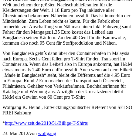
Welt und einem der größten Nachschublieferanten für die
Kleiderstangen der Welt. 1,18 Euro pro Tag inklusive aller
Überstunden bekommen Näherinnen bezahlt. Das ist immerhin der
Mindestlohn. Zum Leben reicht es kaum. Für die Fabrik aber
immerhin zur Anschaffung von Nähmaschinen inkl. Fahrzeug samt
Fahrer für den Mangager.1,35 Euro kostet das Leiberl aus
Bangladesh seinen Käufern. Zu den 40 Cent für die Baumwolle,
kommen also noch 95 Cent für Stoffproduktion und Nähen.
Von Bangladesh geht´s dann über den Containerhafen in Malaysia
nach Europa. Sechs Cent fallen pro T-Shirt für den Transport im
Container an. Wenn das Leiberl also in Europa ankommt, hat H&M
etwas mehr als 1,40 Euro dafür bezahlt. Auch wenn auf dem Etikett
„Made in Bangladesh“ steht, bleibt die Differenz auf die 4,95 Euro
in Europa. Rund 2 Euro machen der Transport nach Österreich,
Filialmieten, Gehälter von Verkäufer/innen, Buchhalter/innen für
Kataloge und Werbung aus. Abzüglich der Umsatzsteuer bleibt
H&M ein Gewinn von 60 Cent pro T-Shirt
Wolfgang K. Heindl, Entwicklungspolitischer Referent von SEI SO
FREI Salzburg
*
http://www.zeit.de/2010/51/Billige-T-Shirts
23. Mai 2012
/
von
wolfgang