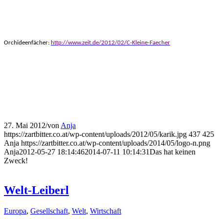
Orchideenfächer:
http://www.zeit.de/2012/02/C-Kleine-Faecher
27. Mai 2012
/
von
Anja
https://zartbitter.co.at/wp-content/uploads/2012/05/karik.jpg
437
425
Anja
https://zartbitter.co.at/wp-content/uploads/2014/05/logo-n.png
Anja
2012-05-27 18:14:46
2014-07-11 10:14:31
Das hat keinen
Zweck!
Welt-Leiberl
Europa
,
Gesellschaft
,
Welt
,
Wirtschaft