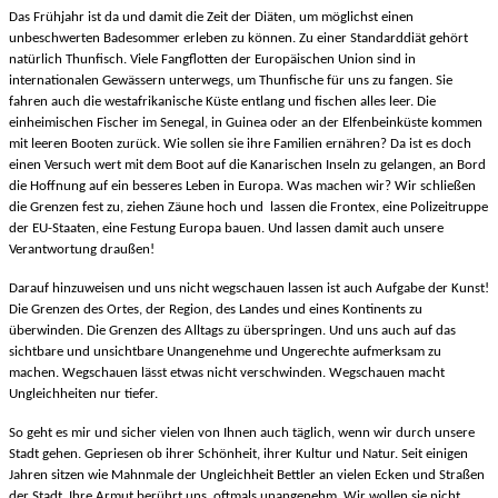
Das Frühjahr ist da und damit die Zeit der Diäten, um möglichst einen
unbeschwerten Badesommer erleben zu können. Zu einer Standarddiät gehört
natürlich Thunfisch. Viele Fangflotten der Europäischen Union sind in
internationalen Gewässern unterwegs, um Thunfische für uns zu fangen. Sie
fahren auch die westafrikanische Küste entlang und fischen alles leer. Die
einheimischen Fischer im Senegal, in Guinea oder an der Elfenbeinküste kommen
mit leeren Booten zurück. Wie sollen sie ihre Familien ernähren? Da ist es doch
einen Versuch wert mit dem Boot auf die Kanarischen Inseln zu gelangen, an Bord
die Hoffnung auf ein besseres Leben in Europa. Was machen wir? Wir schließen
die Grenzen fest zu, ziehen Zäune hoch und lassen die Frontex, eine Polizeitruppe
der EU-Staaten, eine Festung Europa bauen. Und lassen damit auch unsere
Verantwortung draußen!
Darauf hinzuweisen und uns nicht wegschauen lassen ist auch Aufgabe der Kunst!
Die Grenzen des Ortes, der Region, des Landes und eines Kontinents zu
überwinden. Die Grenzen des Alltags zu überspringen. Und uns auch auf das
sichtbare und unsichtbare Unangenehme und Ungerechte aufmerksam zu
machen. Wegschauen lässt etwas nicht verschwinden. Wegschauen macht
Ungleichheiten nur tiefer.
So geht es mir und sicher vielen von Ihnen auch täglich, wenn wir durch unsere
Stadt gehen. Gepriesen ob ihrer Schönheit, ihrer Kultur und Natur. Seit einigen
Jahren sitzen wie Mahnmale der Ungleichheit Bettler an vielen Ecken und Straßen
der Stadt. Ihre Armut berührt uns, oftmals unangenehm. Wir wollen sie nicht