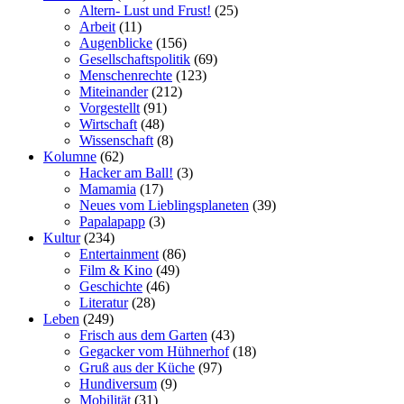
Altern- Lust und Frust!
(25)
Arbeit
(11)
Augenblicke
(156)
Gesellschaftspolitik
(69)
Menschenrechte
(123)
Miteinander
(212)
Vorgestellt
(91)
Wirtschaft
(48)
Wissenschaft
(8)
Kolumne
(62)
Hacker am Ball!
(3)
Mamamia
(17)
Neues vom Lieblingsplaneten
(39)
Papalapapp
(3)
Kultur
(234)
Entertainment
(86)
Film & Kino
(49)
Geschichte
(46)
Literatur
(28)
Leben
(249)
Frisch aus dem Garten
(43)
Gegacker vom Hühnerhof
(18)
Gruß aus der Küche
(97)
Hundiversum
(9)
Mobilität
(31)