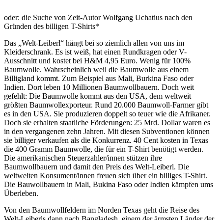
oder: die Suche von Zeit-Autor Wolfgang Uchatius nach den
Gründen des billigen T-Shirts*
Das „Welt-Leiberl“ hängt bei so ziemlich allen von uns im
Kleiderschrank. Es ist weiß, hat einen Rundkragen oder V-
Ausschnitt und kostet bei H&M 4,95 Euro. Wenig für 100%
Baumwolle. Wahrscheinlich weil die Baumwolle aus einem
Billigland kommt. Zum Beispiel aus Mali, Burkina Faso oder
Indien. Dort leben 10 Millionen Baumwollbauern. Doch weit
gefehlt: Die Baumwolle kommt aus den USA, dem weltweit
größten Baumwollexporteur. Rund 20.000 Baumwoll-Farmer gibt
es in den USA. Sie produzieren doppelt so teuer wie die Afrikaner.
Doch sie erhalten staatliche Förderungen: 25 Mrd. Dollar waren es
in den vergangenen zehn Jahren. Mit diesen Subventionen können
sie billiger verkaufen als die Konkurrenz. 40 Cent kosten in Texas
die 400 Gramm Baumwolle, die für ein T-Shirt benötigt werden.
Die amerikanischen Steuerzahler/innen stützen ihre
Baumwollbauern und damit den Preis des Welt-Leiberl. Die
weltweiten Konsument/innen freuen sich über ein billiges T-Shirt.
Die Bauwollbauern in Mali, Bukina Faso oder Indien kämpfen ums
Überleben.
Von den Baumwollfeldern im Norden Texas geht die Reise des
Welt-Leiberls dann nach Bangladesh, einem der ärmsten Länder der