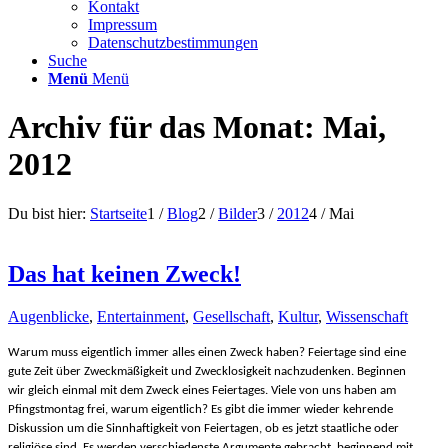
Kontakt
Impressum
Datenschutzbestimmungen
Suche
Menü
Menü
Archiv für das Monat: Mai,
2012
Du bist hier:
Startseite
1
/
Blog
2
/
Bilder
3
/
2012
4
/
Mai
Das hat keinen Zweck!
Augenblicke
,
Entertainment
,
Gesellschaft
,
Kultur
,
Wissenschaft
Warum muss eigentlich immer alles einen Zweck haben? Feiertage sind eine
gute Zeit über Zweckmäßigkeit und Zwecklosigkeit nachzudenken. Beginnen
wir gleich einmal mit dem Zweck eines Feiertages. Viele von uns haben am
Pfingstmontag frei, warum eigentlich? Es gibt die immer wieder kehrende
Diskussion um die Sinnhaftigkeit von Feiertagen, ob es jetzt staatliche oder
religiöse sind. Es werden verschiedenste Argumente gebracht, beginnend mit