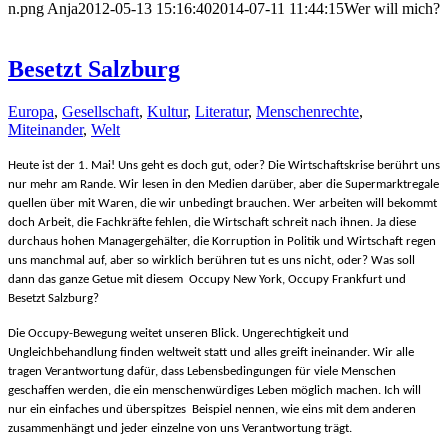
n.png
Anja
2012-05-13 15:16:40
2014-07-11 11:44:15
Wer will mich?
Besetzt Salzburg
Europa
,
Gesellschaft
,
Kultur
,
Literatur
,
Menschenrechte
,
Miteinander
,
Welt
Heute ist der 1. Mai! Uns geht es doch gut, oder? Die Wirtschaftskrise berührt uns
nur mehr am Rande. Wir lesen in den Medien darüber, aber die Supermarktregale
quellen über mit Waren, die wir unbedingt brauchen. Wer arbeiten will bekommt
doch Arbeit, die Fachkräfte fehlen, die Wirtschaft schreit nach ihnen. Ja diese
durchaus hohen Managergehälter, die Korruption in Politik und Wirtschaft regen
uns manchmal auf, aber so wirklich berühren tut es uns nicht, oder? Was soll
dann das ganze Getue mit diesem Occupy New York, Occupy Frankfurt und
Besetzt Salzburg?
Die Occupy-Bewegung weitet unseren Blick. Ungerechtigkeit und
Ungleichbehandlung finden weltweit statt und alles greift ineinander. Wir alle
tragen Verantwortung dafür, dass Lebensbedingungen für viele Menschen
geschaffen werden, die ein menschenwürdiges Leben möglich machen. Ich will
nur ein einfaches und überspitzes Beispiel nennen, wie eins mit dem anderen
zusammenhängt und jeder einzelne von uns Verantwortung trägt.