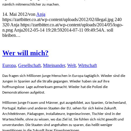
nämlich mitmenschlicher zu machen.
14. Mai 2012
/
von
Anja
https://zartbitter.co.at/wp-content/uploads/2012/02/illegal.jpg
240
320
Anja
https://zartbitter.co.at/wp-content/uploads/2014/05/logo-
n.png
Anja
2012-05-14 19:28:59
2014-07-11 09:49:54
A. soll
bleiben…
Wer will mich?
Europa
,
Gesellschaft
,
Miteinander
,
Welt
,
Wirtschaft
Das fragen sich Millionen junge Menschen in Europa tagtäglich. Wieder sind die
Jungen in Spanien auf die Straße gegangen. Wieder haben sie auf ihre
hoffnungslose Lage aufmerksam gemacht. Wieder hat die Polizei die
Demonstrationen aufgelöst.
Millionen junge Frauen und Männer, gut ausgebildet, aus Spanien, Griechenland,
Portugal, Italien und anderen Staaten der EU, sehen für sich keine Zukunft.
Architektinnen, Pädagogen, Installateure, Ingenieurinnen, Tischler sind in der
Warteschleife, ohne zu wissen, wo das Ziel ist. Sie fühlen sich nicht gewollt und
unverstanden. Die Staaten sind angehalten zu sparen, das heißt weniger
Investitionen in die Zukunft ihrer EinwohnerInnen.