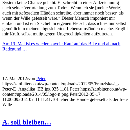
System keine Chance gehabt. Er schreibt in einer Aufzeichnung
nach seiner Verurteilung zum Tode: „Wenn ich sie [meine Worte]
auch mit gefesselten Händen schreibe, aber immer noch besser, als
wenn der Wille gefesselt wäre.“ Dieser Mensch imponiert mir
einfach und ist ein Stachel im eigenen Fleisch, dass ich es mir selbst
gemütlich in meinen abgesicherten Lebensumständen mache. Er gibt
mir Kraft, selbst mutig gegen Ungerechtigkeiten aufzutreten.
Am 19. Mai ist es wieder soweit: Rauf auf das Bike und ab nach
Radegund …
17. Mai 2012
/
von
Peter
https://zartbitter.co.at/wp-content/uploads/2012/05/Franziska-J_-
Peter-E_Angelika_EB.jpg
935
1181
Peter
https://zartbitter.co.at/wp-
content/uploads/2014/05/logo-n.png
Peter
2012-05-17
11:00:09
2014-07-11 11:41:10
Lieber die Hände gefesselt als der freie
Wille
A. soll bleiben…