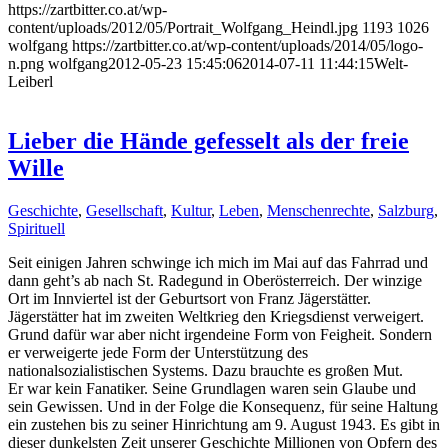
https://zartbitter.co.at/wp-
content/uploads/2012/05/Portrait_Wolfgang_Heindl.jpg
1193
1026
wolfgang
https://zartbitter.co.at/wp-content/uploads/2014/05/logo-
n.png
wolfgang
2012-05-23 15:45:06
2014-07-11 11:44:15
Welt-
Leiberl
Lieber die Hände gefesselt als der freie
Wille
Geschichte
,
Gesellschaft
,
Kultur
,
Leben
,
Menschenrechte
,
Salzburg
,
Spirituell
Seit einigen Jahren schwinge ich mich im Mai auf das Fahrrad und
dann geht’s ab nach St. Radegund in Oberösterreich. Der winzige
Ort im Innviertel ist der Geburtsort von Franz Jägerstätter.
Jägerstätter hat im zweiten Weltkrieg den Kriegsdienst verweigert.
Grund dafür war aber nicht irgendeine Form von Feigheit. Sondern
er verweigerte jede Form der Unterstützung des
nationalsozialistischen Systems. Dazu brauchte es großen Mut.
Er war kein Fanatiker. Seine Grundlagen waren sein Glaube und
sein Gewissen. Und in der Folge die Konsequenz, für seine Haltung
ein zustehen bis zu seiner Hinrichtung am 9. August 1943. Es gibt in
dieser dunkelsten Zeit unserer Geschichte Millionen von Opfern des