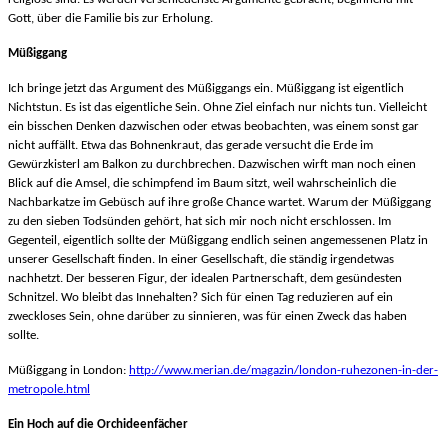
Gott, über die Familie bis zur Erholung.
Müßiggang
Ich bringe jetzt das Argument des Müßiggangs ein. Müßiggang ist eigentlich
Nichtstun. Es ist das eigentliche Sein. Ohne Ziel einfach nur nichts tun. Vielleicht
ein bisschen Denken dazwischen oder etwas beobachten, was einem sonst gar
nicht auffällt. Etwa das Bohnenkraut, das gerade versucht die Erde im
Gewürzkisterl am Balkon zu durchbrechen. Dazwischen wirft man noch einen
Blick auf die Amsel, die schimpfend im Baum sitzt, weil wahrscheinlich die
Nachbarkatze im Gebüsch auf ihre große Chance wartet. Warum der Müßiggang
zu den sieben Todsünden gehört, hat sich mir noch nicht erschlossen. Im
Gegenteil, eigentlich sollte der Müßiggang endlich seinen angemessenen Platz in
unserer Gesellschaft finden. In einer Gesellschaft, die ständig irgendetwas
nachhetzt. Der besseren Figur, der idealen Partnerschaft, dem gesündesten
Schnitzel. Wo bleibt das Innehalten? Sich für einen Tag reduzieren auf ein
zweckloses Sein, ohne darüber zu sinnieren, was für einen Zweck das haben
sollte.
Müßiggang in London:
http://www.merian.de/magazin/london-ruhezonen-in-der-
metropole.html
Ein Hoch auf die Orchideenfächer