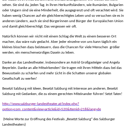
sehen. Sie sind da, jeden Tag. In ihren Herkunftsländern, wie Rumänien, Bulgarien
oder Ungarn sind sie eine Minderheit, die ausgegrenzt und oft verachtet wird. Sie
haben wenig Chancen auf ein gleichberechtigtes Leben und so versuchen sie es in
anderen Ländern, auch sie sind Bürgerinnen und Bürger der Europäischen Union
und damit gleichberechtigt. Das vergessen wir oft.
Natürlich können wir nicht mit einem Schlag die Welt zu einem besseren Ort
machen, das wäre naiv gedacht. Aber jeder einzelne von uns kann täglich ein
kleines bisschen dazu beisteuern, dass die Chancen für viele Menschen größer
werden, ein menschenwürdiges Dasein zu leben.
Danke an das Landestheater, insbesondere an Astrid Großgasteiger und Angela
Beyerlein. Danke an alle Mitwirkenden! Sie tragen mit ihren Mitteln dazu bei das
Bewusstsein zu schärfen und mehr Licht in die Schatten unserer globalen
Gesellschaft zu werfen!
Besetzt Salzburg mit Ideen, Besetzt Salzburg mit Interesse am anderen, Besetzt
Salzburg mit Gedanken, die zu einem gerechten Miteinander führen! Setzt Taten!
http://www.salzburger-landestheater.at/index.php?
option=com_content&view=article&id=520&Itemid=218&lang=de
(Meine Worte zur Eröffnung des Festivals „Besetzt Salzburg“ des Salzburger
Landestheaters)