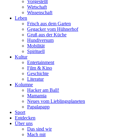
Vorgestellt
Wirtschaft
Wissenschaft
Leben
Frisch aus dem Garten
Gegacker vom Hühnerhof
Gruß aus der Küche
Hundiversum
Mobilität
Spirituell
Kultur
Entertainment
Film & Kino
Geschichte
Literatur
Kolumne
Hacker am Ball!
Mamamia
Neues vom Lieblingsplaneten
Papalapapp
Sport
Entdecken
Über uns
Das sind wir
Mach mit