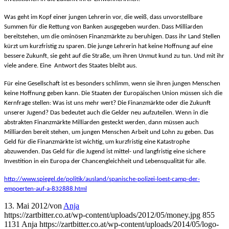
Was geht im Kopf einer jungen Lehrerin vor, die weiß, dass unvorstellbare
Summen für die Rettung von Banken ausgegeben wurden. Dass Milliarden
bereitstehen, um die ominösen Finanzmärkte zu beruhigen. Dass ihr Land Stellen
kürzt um kurzfristig zu sparen. Die junge Lehrerin hat keine Hoffnung auf eine
bessere Zukunft, sie geht auf die Straße, um ihren Unmut kund zu tun. Und mit ihr
viele andere. Eine Antwort des Staates bleibt aus.
Für eine Gesellschaft ist es besonders schlimm, wenn sie ihren jungen Menschen
keine Hoffnung geben kann. Die Staaten der Europäischen Union müssen sich die
Kernfrage stellen: Was ist uns mehr wert? Die Finanzmärkte oder die Zukunft
unserer Jugend? Das bedeutet auch die Gelder neu aufzuteilen. Wenn in die
abstrakten Finanzmärkte Milliarden gesteckt werden, dann müssen auch
Milliarden bereit stehen, um jungen Menschen Arbeit und Lohn zu geben. Das
Geld für die Finanzmärkte ist wichtig, um kurzfristig eine Katastrophe
abzuwenden. Das Geld für die Jugend ist mittel- und langfristig eine sichere
Investition in ein Europa der Chancengleichheit und Lebensqualität für alle.
http://www.spiegel.de/politik/ausland/spanische-polizei-loest-camp-der-
empoerten-auf-a-832888.html
13. Mai 2012
/
von
Anja
https://zartbitter.co.at/wp-content/uploads/2012/05/money.jpg
855
1131
Anja
https://zartbitter.co.at/wp-content/uploads/2014/05/logo-