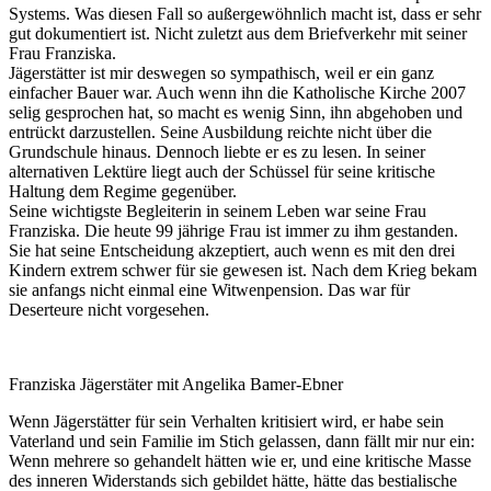
Systems. Was diesen Fall so außergewöhnlich macht ist, dass er sehr
gut dokumentiert ist. Nicht zuletzt aus dem Briefverkehr mit seiner
Frau Franziska.
Jägerstätter ist mir deswegen so sympathisch, weil er ein ganz
einfacher Bauer war. Auch wenn ihn die Katholische Kirche 2007
selig gesprochen hat, so macht es wenig Sinn, ihn abgehoben und
entrückt darzustellen. Seine Ausbildung reichte nicht über die
Grundschule hinaus. Dennoch liebte er es zu lesen. In seiner
alternativen Lektüre liegt auch der Schüssel für seine kritische
Haltung dem Regime gegenüber.
Seine wichtigste Begleiterin in seinem Leben war seine Frau
Franziska. Die heute 99 jährige Frau ist immer zu ihm gestanden.
Sie hat seine Entscheidung akzeptiert, auch wenn es mit den drei
Kindern extrem schwer für sie gewesen ist. Nach dem Krieg bekam
sie anfangs nicht einmal eine Witwenpension. Das war für
Deserteure nicht vorgesehen.
Franziska Jägerstäter mit Angelika Bamer-Ebner
Wenn Jägerstätter für sein Verhalten kritisiert wird, er habe sein
Vaterland und sein Familie im Stich gelassen, dann fällt mir nur ein:
Wenn mehrere so gehandelt hätten wie er, und eine kritische Masse
des inneren Widerstands sich gebildet hätte, hätte das bestialische