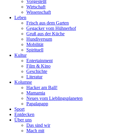
Vorgestellt
Wirtschaft
Wissenschaft
Leben
Frisch aus dem Garten
Gegacker vom Hühnerhof
Gruß aus der Küche
Hundiversum
Mobilität
Spirituell
Kultur
Entertainment
Film & Kino
Geschichte
Literatur
Kolumne
Hacker am Ball!
Mamamia
Neues vom Lieblingsplaneten
Papalapapp
Sport
Entdecken
Über uns
Das sind wir
Mach mit