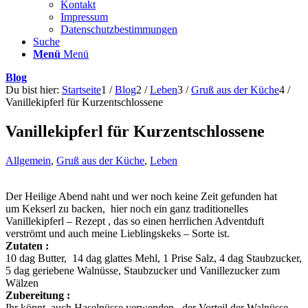
Kontakt
Impressum
Datenschutzbestimmungen
Suche
Menü
Menü
Blog
Du bist hier:
Startseite
1
/
Blog
2
/
Leben
3
/
Gruß aus der Küche
4
/
Vanillekipferl für Kurzentschlossene
Vanillekipferl für Kurzentschlossene
Allgemein
,
Gruß aus der Küche
,
Leben
Der Heilige Abend naht und wer noch keine Zeit gefunden hat
um Kekserl zu backen, hier noch ein ganz traditionelles
Vanillekipferl – Rezept , das so einen herrlichen Adventduft
verströmt und auch meine Lieblingskeks – Sorte ist.
Zutaten :
10 dag Butter, 14 dag glattes Mehl, 1 Prise Salz, 4 dag Staubzucker,
5 dag geriebene Walnüsse, Staubzucker und Vanillezucker zum
Wälzen
Zubereitung :
Ihr könnt auch Haselnüsse verwenden, der Vorteil der Walnüsse