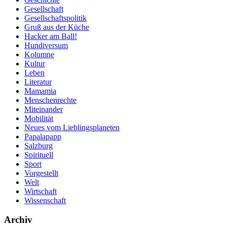
Gesellschaft
Gesellschaftspolitik
Gruß aus der Küche
Hacker am Ball!
Hundiversum
Kolumne
Kultur
Leben
Literatur
Mamamia
Menschenrechte
Miteinander
Mobilität
Neues vom Lieblingsplaneten
Papalapapp
Salzburg
Spirituell
Sport
Vorgestellt
Welt
Wirtschaft
Wissenschaft
Archiv