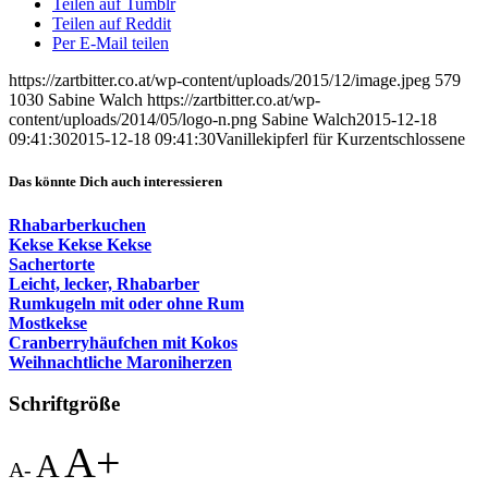
Teilen auf Tumblr
Teilen auf Reddit
Per E-Mail teilen
https://zartbitter.co.at/wp-content/uploads/2015/12/image.jpeg
579
1030
Sabine Walch
https://zartbitter.co.at/wp-
content/uploads/2014/05/logo-n.png
Sabine Walch
2015-12-18
09:41:30
2015-12-18 09:41:30
Vanillekipferl für Kurzentschlossene
Das könnte Dich auch interessieren
Rhabarberkuchen
Kekse Kekse Kekse
Sachertorte
Leicht, lecker, Rhabarber
Rumkugeln mit oder ohne Rum
Mostkekse
Cranberryhäufchen mit Kokos
Weihnachtliche Maroniherzen
Schriftgröße
A+
A
A-