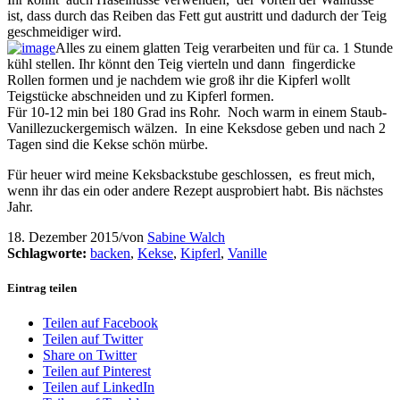
ist, dass durch das Reiben das Fett gut austritt und dadurch der Teig
geschmeidiger wird.
Alles zu einem glatten Teig verarbeiten und für ca. 1 Stunde
kühl stellen. Ihr könnt den Teig vierteln und dann fingerdicke
Rollen formen und je nachdem wie groß ihr die Kipferl wollt
Teigstücke abschneiden und zu Kipferl formen.
Für 10-12 min bei 180 Grad ins Rohr. Noch warm in einem Staub-
Vanillezuckergemisch wälzen. In eine Keksdose geben und nach 2
Tagen sind die Kekse schön mürbe.
Für heuer wird meine Keksbackstube geschlossen, es freut mich,
wenn ihr das ein oder andere Rezept ausprobiert habt. Bis nächstes
Jahr.
18. Dezember 2015
/
von
Sabine Walch
Schlagworte:
backen
,
Kekse
,
Kipferl
,
Vanille
Eintrag teilen
Teilen auf Facebook
Teilen auf Twitter
Share on Twitter
Teilen auf Pinterest
Teilen auf LinkedIn