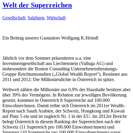
Welt der Superreichen
Gesellschaft
,
Salzburg
,
Wirtschaft
Ein Beitrag unseres Gastautors Wolfgang K.Heindl
Jährlich vor dem Sommer präsentieren u.a. eine
Investmentgesellschaft aus Liechtenstein (Valluga AG) und
insbesondere die Boston Consulting Unternehmensberatungs-
Gruppe Reichtumsstudien („Global Wealth Report“). Resümee aus
2011 und 2012: Die Millionärsdichte in Österreich ist spitze.
Weltweit zählen die Millionäre nur 0,9% der Haushalte besitzen aber
über 39% des Vermögens. In Relation zur jeweiligen Bevölkerung
gesetzt, kommen in Österreich 8 Superreiche auf 100.000
Einwohner/innen. Damit reihte sich Österreich im 2011er Wealth-
Report nach Saudi Arabien, der Schweiz, Hongkong und Kuwait
auf Platz 5 ein und ist zugleich Nr. 1 in der EU. Im 2012er Bericht
belegt Österreich in diesem Ranking der Superreichen nach der
Schweiz (11 Superreich pro 100.000 Einwohner/innen) und
Singapur (10 Superreiche pro 100.000 Einwohner/innen) sogar