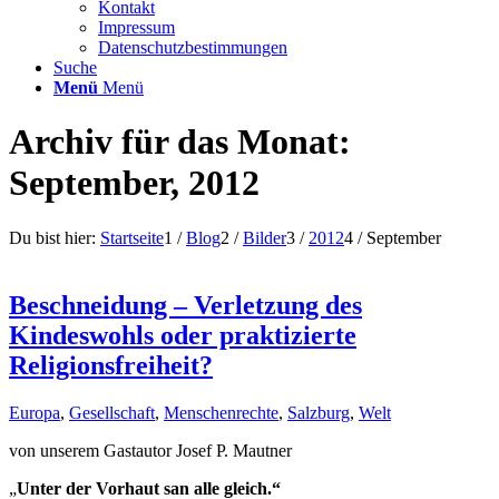
Kontakt
Impressum
Datenschutzbestimmungen
Suche
Menü
Menü
Archiv für das Monat:
September, 2012
Du bist hier:
Startseite
1
/
Blog
2
/
Bilder
3
/
2012
4
/
September
Beschneidung – Verletzung des
Kindeswohls oder praktizierte
Religionsfreiheit?
Europa
,
Gesellschaft
,
Menschenrechte
,
Salzburg
,
Welt
von unserem Gastautor Josef P. Mautner
„
Unter der Vorhaut san alle gleich.“