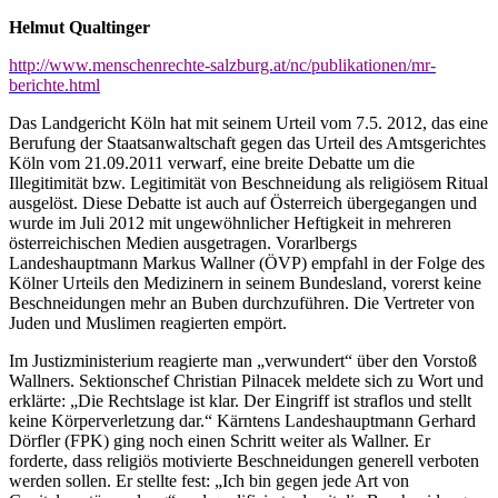
Helmut Qualtinger
http://www.menschenrechte-salzburg.at/nc/publikationen/mr-
berichte.html
Das Landgericht Köln hat mit seinem Urteil vom 7.5. 2012, das eine
Berufung der Staatsanwaltschaft gegen das Urteil des Amtsgerichtes
Köln vom 21.09.2011 verwarf, eine breite Debatte um die
Illegitimität bzw. Legitimität von Beschneidung als religiösem Ritual
ausgelöst. Diese Debatte ist auch auf Österreich übergegangen und
wurde im Juli 2012 mit ungewöhnlicher Heftigkeit in mehreren
österreichischen Medien ausgetragen. Vorarlbergs
Landeshauptmann Markus Wallner (ÖVP) empfahl in der Folge des
Kölner Urteils den Medizinern in seinem Bundesland, vorerst keine
Beschneidungen mehr an Buben durchzuführen. Die Vertreter von
Juden und Muslimen reagierten empört.
Im Justizministerium reagierte man „verwundert“ über den Vorstoß
Wallners. Sektionschef Christian Pilnacek meldete sich zu Wort und
erklärte: „Die Rechtslage ist klar. Der Eingriff ist straflos und stellt
keine Körperverletzung dar.“ Kärntens Landeshauptmann Gerhard
Dörfler (FPK) ging noch einen Schritt weiter als Wallner. Er
forderte, dass religiös motivierte Beschneidungen generell verboten
werden sollen. Er stellte fest: „Ich bin gegen jede Art von