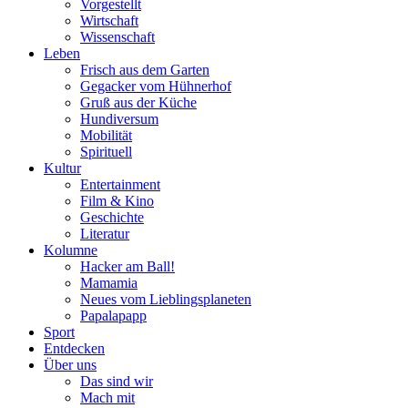
Vorgestellt
Wirtschaft
Wissenschaft
Leben
Frisch aus dem Garten
Gegacker vom Hühnerhof
Gruß aus der Küche
Hundiversum
Mobilität
Spirituell
Kultur
Entertainment
Film & Kino
Geschichte
Literatur
Kolumne
Hacker am Ball!
Mamamia
Neues vom Lieblingsplaneten
Papalapapp
Sport
Entdecken
Über uns
Das sind wir
Mach mit