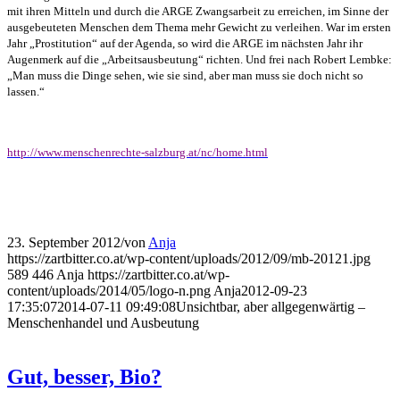
mit ihren Mitteln und durch die ARGE Zwangsarbeit zu erreichen, im Sinne der
ausgebeuteten Menschen dem Thema mehr Gewicht zu verleihen. War im ersten
Jahr „Prostitution“ auf der Agenda, so wird die ARGE im nächsten Jahr ihr
Augenmerk auf die „Arbeitsausbeutung“ richten. Und frei nach Robert Lembke:
„Man muss die Dinge sehen, wie sie sind, aber man muss sie doch nicht so
lassen.“
http://www.menschenrechte-salzburg.at/nc/home.html
23. September 2012
/
von
Anja
https://zartbitter.co.at/wp-content/uploads/2012/09/mb-20121.jpg
589
446
Anja
https://zartbitter.co.at/wp-
content/uploads/2014/05/logo-n.png
Anja
2012-09-23
17:35:07
2014-07-11 09:49:08
Unsichtbar, aber allgegenwärtig –
Menschenhandel und Ausbeutung
Gut, besser, Bio?