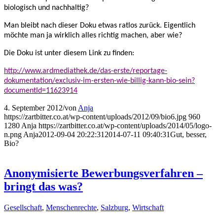
biologisch und nachhaltig?
Man bleibt nach dieser Doku etwas ratlos zurück. Eigentlich
möchte man ja wirklich alles richtig machen, aber wie?
Die Doku ist unter diesem Link zu finden:
http://www.ardmediathek.de/das-erste/reportage-
dokumentation/exclusiv-im-ersten-wie-billig-kann-bio-sein?
documentId=11623914
4. September 2012
/
von
Anja
https://zartbitter.co.at/wp-content/uploads/2012/09/bio6.jpg
960
1280
Anja
https://zartbitter.co.at/wp-content/uploads/2014/05/logo-
n.png
Anja
2012-09-04 20:22:31
2014-07-11 09:40:31
Gut, besser,
Bio?
Anonymisierte Bewerbungsverfahren –
bringt das was?
Gesellschaft
,
Menschenrechte
,
Salzburg
,
Wirtschaft