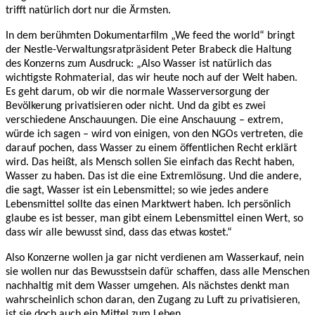
trifft natürlich dort nur die Ärmsten.
In dem berühmten Dokumentarfilm „We feed the world“ bringt
der Nestle-Verwaltungsratpräsident Peter Brabeck die Haltung
des Konzerns zum Ausdruck: „Also Wasser ist natürlich das
wichtigste Rohmaterial, das wir heute noch auf der Welt haben.
Es geht darum, ob wir die normale Wasserversorgung der
Bevölkerung privatisieren oder nicht. Und da gibt es zwei
verschiedene Anschauungen. Die eine Anschauung – extrem,
würde ich sagen – wird von einigen, von den NGOs vertreten, die
darauf pochen, dass Wasser zu einem öffentlichen Recht erklärt
wird. Das heißt, als Mensch sollen Sie einfach das Recht haben,
Wasser zu haben. Das ist die eine Extremlösung. Und die andere,
die sagt, Wasser ist ein Lebensmittel; so wie jedes andere
Lebensmittel sollte das einen Marktwert haben. Ich persönlich
glaube es ist besser, man gibt einem Lebensmittel einen Wert, so
dass wir alle bewusst sind, dass das etwas kostet.“
Also Konzerne wollen ja gar nicht verdienen am Wasserkauf, nein
sie wollen nur das Bewusstsein dafür schaffen, dass alle Menschen
nachhaltig mit dem Wasser umgehen. Als nächstes denkt man
wahrscheinlich schon daran, den Zugang zu Luft zu privatisieren,
ist sie doch auch ein Mittel zum Leben.