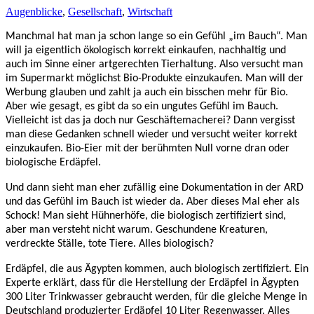
Augenblicke
,
Gesellschaft
,
Wirtschaft
Manchmal hat man ja schon lange so ein Gefühl „im Bauch“. Man
will ja eigentlich ökologisch korrekt einkaufen, nachhaltig und
auch im Sinne einer artgerechten Tierhaltung. Also versucht man
im Supermarkt möglichst Bio-Produkte einzukaufen. Man will der
Werbung glauben und zahlt ja auch ein bisschen mehr für Bio.
Aber wie gesagt, es gibt da so ein ungutes Gefühl im Bauch.
Vielleicht ist das ja doch nur Geschäftemacherei? Dann vergisst
man diese Gedanken schnell wieder und versucht weiter korrekt
einzukaufen. Bio-Eier mit der berühmten Null vorne dran oder
biologische Erdäpfel.
Und dann sieht man eher zufällig eine Dokumentation in der ARD
und das Gefühl im Bauch ist wieder da. Aber dieses Mal eher als
Schock! Man sieht Hühnerhöfe, die biologisch zertifiziert sind,
aber man versteht nicht warum. Geschundene Kreaturen,
verdreckte Ställe, tote Tiere. Alles biologisch?
Erdäpfel, die aus Ägypten kommen, auch biologisch zertifiziert. Ein
Experte erklärt, dass für die Herstellung der Erdäpfel in Ägypten
300 Liter Trinkwasser gebraucht werden, für die gleiche Menge in
Deutschland produzierter Erdäpfel 10 Liter Regenwasser. Alles