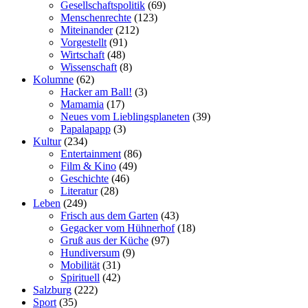
Gesellschaftspolitik
(69)
Menschenrechte
(123)
Miteinander
(212)
Vorgestellt
(91)
Wirtschaft
(48)
Wissenschaft
(8)
Kolumne
(62)
Hacker am Ball!
(3)
Mamamia
(17)
Neues vom Lieblingsplaneten
(39)
Papalapapp
(3)
Kultur
(234)
Entertainment
(86)
Film & Kino
(49)
Geschichte
(46)
Literatur
(28)
Leben
(249)
Frisch aus dem Garten
(43)
Gegacker vom Hühnerhof
(18)
Gruß aus der Küche
(97)
Hundiversum
(9)
Mobilität
(31)
Spirituell
(42)
Salzburg
(222)
Sport
(35)