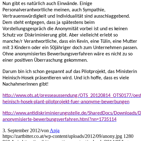
Nun gibt es natürlich auch Einwände. Einige
Personalverantwortliche meinen, auch Sympathie,
Vertrauenswürdigkeit und Individualität sind ausschlaggebend.
Dem steht entgegen, dass ja spätestens beim
Vorstellungsgespräch die Anonymität vorbei ist und es keinen
Schutz vor Diskriminierung gibt. Aber vielleicht erlebt so
manche/r Verantwortliche, dass ein Kevin, eine Tülin, eine Mutter
mit 3 Kindern oder ein 50jähriger doch zum Unternehmen passen.
Ohne anonymisiertes Bewerbungsverfahren wäre es nicht zu so
einer positiven Überraschung gekommen.
Darum bin ich schon gespannt auf das Pilotprojekt, das Ministerin
Heinisch-Hosek präsentieren wird. Und ich hoffe, dass es viele
NachahmerInnen gibt!
http://www.ots.at/presseaussendung/OTS_20120814_OTS0177/oest
heinisch-hosek-plant-pilotprojekt-fuer-anonyme-bewerbungen
http://www.antidiskriminierungsstelle.de/SharedDocs/Downloads/D
anonymisierte-bewerbungsverfahren.html?nn=1735114
3. September 2012
/
von
Anja
https://zartbitter.co.at/wp-content/uploads/2012/09/anony.jpg
1280