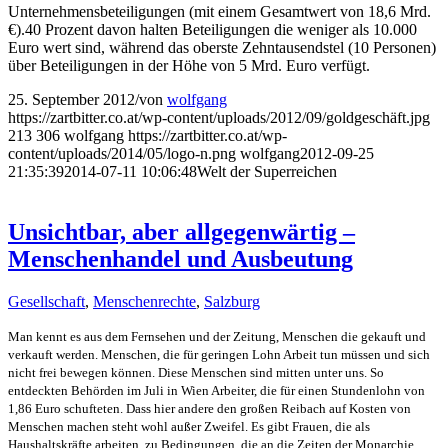
Unternehmensbeteiligungen (mit einem Gesamtwert von 18,6 Mrd.
€).40 Prozent davon halten Beteiligungen die weniger als 10.000
Euro wert sind, während das oberste Zehntausendstel (10 Personen)
über Beteiligungen in der Höhe von 5 Mrd. Euro verfügt.
25. September 2012
/
von
wolfgang
https://zartbitter.co.at/wp-content/uploads/2012/09/goldgeschäft.jpg
213
306
wolfgang
https://zartbitter.co.at/wp-
content/uploads/2014/05/logo-n.png
wolfgang
2012-09-25
21:35:39
2014-07-11 10:06:48
Welt der Superreichen
Unsichtbar, aber allgegenwärtig –
Menschenhandel und Ausbeutung
Gesellschaft
,
Menschenrechte
,
Salzburg
Man kennt es aus dem Fernsehen und der Zeitung, Menschen die gekauft und
verkauft werden. Menschen, die für geringen Lohn Arbeit tun müssen und sich
nicht frei bewegen können. Diese Menschen sind mitten unter uns. So
entdeckten Behörden im Juli in Wien Arbeiter, die für einen Stundenlohn von
1,86 Euro schufteten. Dass hier andere den großen Reibach auf Kosten von
Menschen machen steht wohl außer Zweifel. Es gibt Frauen, die als
Haushaltskräfte arbeiten, zu Bedingungen, die an die Zeiten der Monarchie