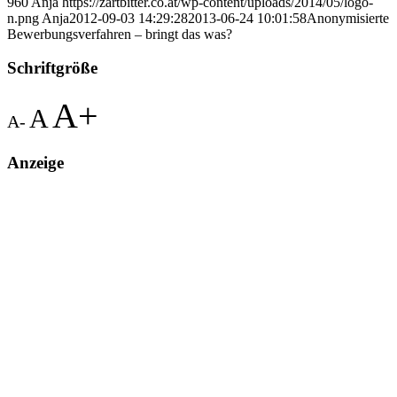
960
Anja
https://zartbitter.co.at/wp-content/uploads/2014/05/logo-
n.png
Anja
2012-09-03 14:29:28
2013-06-24 10:01:58
Anonymisierte
Bewerbungsverfahren – bringt das was?
Schriftgröße
A+
A
A-
Anzeige