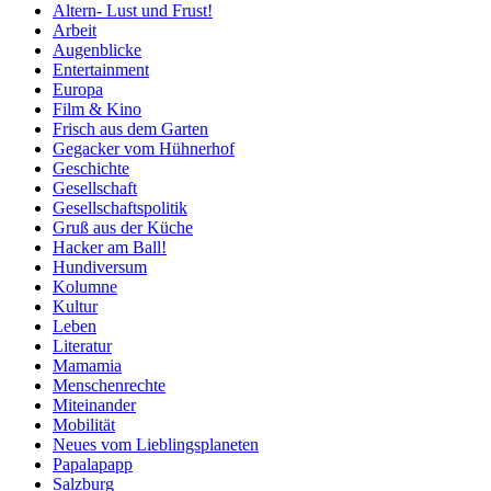
Altern- Lust und Frust!
Arbeit
Augenblicke
Entertainment
Europa
Film & Kino
Frisch aus dem Garten
Gegacker vom Hühnerhof
Geschichte
Gesellschaft
Gesellschaftspolitik
Gruß aus der Küche
Hacker am Ball!
Hundiversum
Kolumne
Kultur
Leben
Literatur
Mamamia
Menschenrechte
Miteinander
Mobilität
Neues vom Lieblingsplaneten
Papalapapp
Salzburg