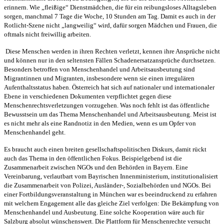
erinnern. Wie „fleißige“ Dienstmädchen, die für ein reibungsloses Alltagsleben
sorgen, manchmal 7 Tage die Woche, 10 Stunden am Tag. Damit es auch in der
Rotlicht-Szene nicht „langweilig“ wird, dafür sorgen Mädchen und Frauen, die
oftmals nicht freiwillig arbeiten.
Diese Menschen werden in ihren Rechten verletzt, kennen ihre Ansprüche nicht
und können nur in den seltensten Fällen Schadenersatzansprüche durchsetzen.
Besonders betroffen von Menschenhandel und Arbeitsausbeutung sind
Migrantinnen und Migranten, insbesondere wenn sie einen irregulären
Aufenthaltsstatus haben. Österreich hat sich auf nationaler und internationaler
Ebene in verschiedenen Dokumenten verpflichtet gegen diese
Menschenrechtsverletzungen vorzugehen. Was noch fehlt ist das öffentliche
Bewusstsein um das Thema Menschenhandel und Arbeitsausbeutung. Meist ist
es nicht mehr als eine Randnotiz in den Medien, wenn es um Opfer von
Menschenhandel geht.
Es braucht auch einen breiten gesellschaftspolitischen Diskurs, damit rückt
auch das Thema in den öffentlichen Fokus. Beispielgebend ist die
Zusammenarbeit zwischen NGOs und den Behörden in Bayern. Eine
Vereinbarung, verlautbart vom Bayrischen Innenministerium, institutionalisiert
die Zusammenarbeit von Polizei, Ausländer-, Sozialbehörden und NGOs. Bei
einer Fortbildungsveranstaltung in München war es beeindruckend zu erfahren
mit welchem Engagement alle das gleiche Ziel verfolgen: Die Bekämpfung von
Menschenhandel und Ausbeutung. Eine solche Kooperation wäre auch für
Salzburg absolut wünschenswert. Die Plattform für Menschenrechte versucht