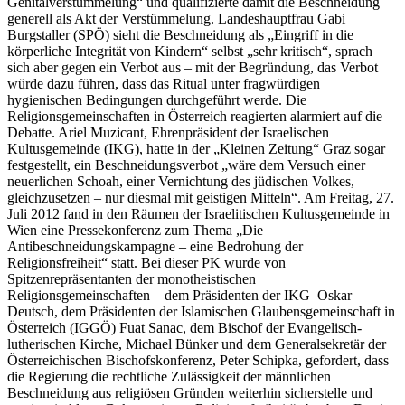
Genitalverstümmelung“ und qualifizierte damit die Beschneidung
generell als Akt der Verstümmelung. Landeshauptfrau Gabi
Burgstaller (SPÖ) sieht die Beschneidung als „Eingriff in die
körperliche Integrität von Kindern“ selbst „sehr kritisch“, sprach
sich aber gegen ein Verbot aus – mit der Begründung, das Verbot
würde dazu führen, dass das Ritual unter fragwürdigen
hygienischen Bedingungen durchgeführt werde. Die
Religionsgemeinschaften in Österreich reagierten alarmiert auf die
Debatte. Ariel Muzicant, Ehrenpräsident der Israelischen
Kultusgemeinde (IKG), hatte in der „Kleinen Zeitung“ Graz sogar
festgestellt, ein Beschneidungsverbot „wäre dem Versuch einer
neuerlichen Schoah, einer Vernichtung des jüdischen Volkes,
gleichzusetzen – nur diesmal mit geistigen Mitteln“. Am Freitag, 27.
Juli 2012 fand in den Räumen der Israelitischen Kultusgemeinde in
Wien eine Pressekonferenz zum Thema „Die
Antibeschneidungskampagne – eine Bedrohung der
Religionsfreiheit“ statt. Bei dieser PK wurde von
Spitzenrepräsentanten der monotheistischen
Religionsgemeinschaften – dem Präsidenten der IKG Oskar
Deutsch, dem Präsidenten der Islamischen Glaubensgemeinschaft in
Österreich (IGGÖ) Fuat Sanac, dem Bischof der Evangelisch-
lutherischen Kirche, Michael Bünker und dem Generalsekretär der
Österreichischen Bischofskonferenz, Peter Schipka, gefordert, dass
die Regierung die rechtliche Zulässigkeit der männlichen
Beschneidung aus religiösen Gründen weiterhin sicherstelle und