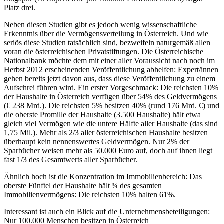
Platz drei.
Neben diesen Studien gibt es jedoch wenig wissenschaftliche
Erkenntnis über die Vermögensverteilung in Österreich. Und wie
seriös diese Studien tatsächlich sind, bezweifeln naturgemäß allen
voran die österreichischen Privatstiftungen. Die Österreichische
Nationalbank möchte dem mit einer aller Voraussicht nach noch im
Herbst 2012 erscheinenden Veröffentlichung abhelfen: Expert/innen
gehen bereits jetzt davon aus, dass diese Veröffentlichung zu einem
Aufschrei führen wird. Ein erster Vorgeschmack:
Die reichsten 10%
der Haushalte in Österreich verfügen über 54% des Geldvermögens
(€ 238 Mrd.). Die reichsten 5% besitzen 40% (rund 176 Mrd. €) und
die oberste Promille der Haushalte (3.500 Haushalte) hält etwa
gleich viel Vermögen wie die untere Hälfte aller Haushalte (das sind
1,75 Mil.). Mehr als 2/3 aller österreichischen Haushalte besitzen
überhaupt kein nennenswertes Geldvermögen. Nur 2% der
Sparbücher weisen mehr als 50.000 Euro auf, doch auf ihnen liegt
fast 1/3 des Gesamtwerts aller Sparbücher.
Ähnlich hoch ist die Konzentration im Immobilienbereich: Das
oberste Fünftel der Haushalte hält ¾ des gesamten
Immobilienvermögens: Die reichsten 10% halten 61%.
Interessant ist auch ein Blick auf die Unternehmensbeteiligungen:
Nur 100.000 Menschen besitzen in Österreich