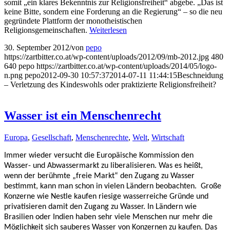
somit „ein klares Bekenntnis zur Religionsfreiheit“ abgebe. „Das ist
keine Bitte, sondern eine Forderung an die Regierung“ – so die neu
gegründete Plattform der monotheistischen
Religionsgemeinschaften.
Weiterlesen
30. September 2012
/
von
pepo
https://zartbitter.co.at/wp-content/uploads/2012/09/mb-2012.jpg
480
640
pepo
https://zartbitter.co.at/wp-content/uploads/2014/05/logo-
n.png
pepo
2012-09-30 10:57:37
2014-07-11 11:44:15
Beschneidung
– Verletzung des Kindeswohls oder praktizierte Religionsfreiheit?
Wasser ist ein Menschenrecht
Europa
,
Gesellschaft
,
Menschenrechte
,
Welt
,
Wirtschaft
Immer wieder versucht die Europäische Kommission den
Wasser- und Abwassermarkt zu liberalisieren. Was es heißt,
wenn der berühmte „freie Markt“ den Zugang zu Wasser
bestimmt, kann man schon in vielen Ländern beobachten. Große
Konzerne wie Nestle kaufen riesige wasserreiche Gründe und
privatisieren damit den Zugang zu Wasser. In Ländern wie
Brasilien oder Indien haben sehr viele Menschen nur mehr die
Möglichkeit sich sauberes Wasser von Konzernen zu kaufen. Das