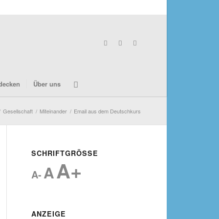
decken
Über uns
/
Gesellschaft
/
Miteinander
/
Email aus dem Deutschkurs
SCHRIFTGRÖSSE
A+
A
A-
ANZEIGE