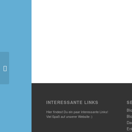
Warum
Österreich?/Why
Austria? – Episode 2
INTERESSANTE LINKS
S
Bl
Hier findest Du ein paar interessante Links!
Bl
Viel Spaß auf unserer Website :)
Das
En