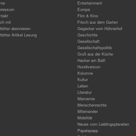
me
Entertainment
pressum
Europa
ntakt
Film & Kino
ch mit
Frisch aus dem Garten
tbitter abonnieren
Gegacker vom Hühnerhof
tbitter Artikel Lesung
Geschichte
Gesellschaft
Gesellschaftspolitik
Gruß aus der Küche
Hacker am Ball!
Hundiversum
Kolumne
Kultur
Leben
Literatur
Mamamia
Menschenrechte
Miteinander
Mobilität
Neues vom Lieblingsplaneten
Papalapapp