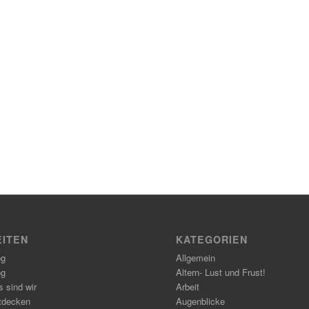
EITEN
KATEGORIEN
og
Allgemein
og
Altern- Lust und Frust!
 sind wir
Arbeit
tdecken
Augenblicke