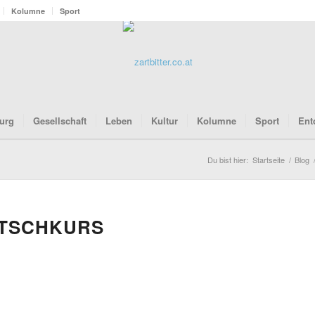
Kolumne
Sport
urg
Gesellschaft
Leben
Kultur
Kolumne
Sport
Ent
Du bist hier:
Startseite
/
Blog
UTSCHKURS