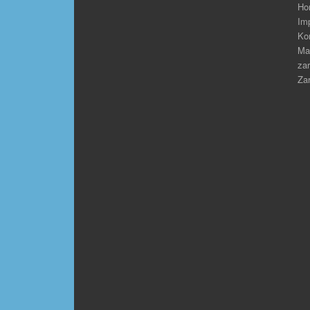
Ho
Im
Ko
Ma
zar
Zar