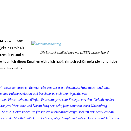
chkurse für 500
jekt, das mir als
Die DeutschschülerInnen mit IHREM Lehrer Hans!
zen liegt und so
 hat mich dieses Email erreicht, ich hab’s einfach schön gefunden und habe
und hier ist es:
 4. Stock vor unserer Bürotür alle von unserem Vormittagskurs stehen und mich
en eine Palastrevolution und beschweren sich über irgendetwas.
rer, den Hans, behalten dürfen. Es kommt jetzt eine Kollegin aus dem Urlaub zurück,
hat jetzt Vormittag und Nachmittag gemacht, jetzt dann nur noch Nachmittag.
e. So süß. Heute haben sie für ihn ein Riesenabschiedsjauseessen gemacht (ich hab
sie in die Stadtbibliothek zur Führung abgedampft, mit vollen Bäuchen und Tränen in