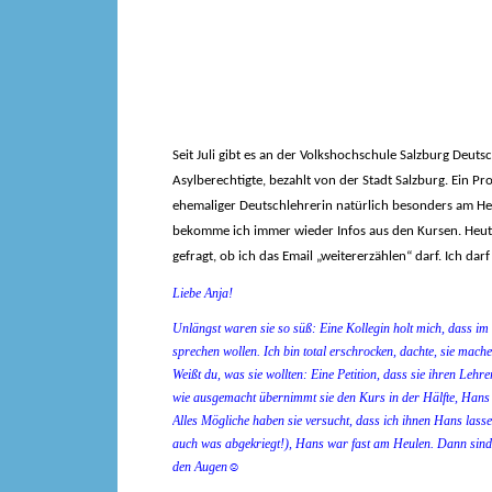
Seit Juli gibt es an der Volkshochschule Salzburg Deuts
Asylberechtigte, bezahlt von der Stadt Salzburg. Ein Pro
ehemaliger Deutschlehrerin natürlich besonders am Her
bekomme ich immer wieder Infos aus den Kursen. Heute
gefragt, ob ich das Email „weitererzählen“ darf. Ich darf 
Liebe Anja!
Unlängst waren sie so süß: Eine Kollegin holt mich, dass im
sprechen wollen. Ich bin total erschrocken, dachte, sie mach
Weißt du, was sie wollten: Eine Petition, dass sie ihren Leh
wie ausgemacht übernimmt sie den Kurs in der Hälfte, Hans 
Alles Mögliche haben sie versucht, dass ich ihnen Hans lass
auch was abgekriegt!), Hans war fast am Heulen. Dann sind 
den Augen
☺