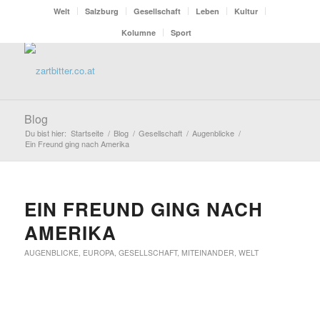
Welt
Salzburg
Gesellschaft
Leben
Kultur
Kolumne
Sport
Blog
Du bist hier:
Startseite
/
Blog
/
Gesellschaft
/
Augenblicke
/
Ein Freund ging nach Amerika
EIN FREUND GING NACH
AMERIKA
AUGENBLICKE
,
EUROPA
,
GESELLSCHAFT
,
MITEINANDER
,
WELT