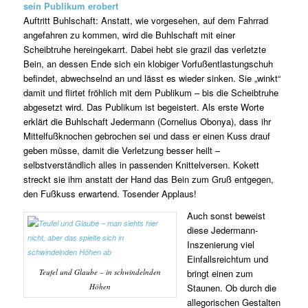
sein Publikum erobert
Auftritt Buhlschaft: Anstatt, wie vorgesehen, auf dem Fahrrad
angefahren zu kommen, wird die Buhlschaft mit einer
Scheibtruhe hereingekarrt. Dabei hebt sie grazil das verletzte
Bein, an dessen Ende sich ein klobiger Vorfußentlastungschuh
befindet, abwechselnd an und lässt es wieder sinken. Sie „winkt“
damit und flirtet fröhlich mit dem Publikum – bis die Scheibtruhe
abgesetzt wird. Das Publikum ist begeistert. Als erste Worte
erklärt die Buhlschaft Jedermann (Cornelius Obonya), dass ihr
Mittelfußknochen gebrochen sei und dass er einen Kuss drauf
geben müsse, damit die Verletzung besser heilt –
selbstverständlich alles in passenden Knittelversen. Kokett
streckt sie ihm anstatt der Hand das Bein zum Gruß entgegen,
den Fußkuss erwartend. Tosender Applaus!
Auch sonst beweist
diese Jedermann-
Inszenierung viel
Einfallsreichtum und
Teufel und Glaube – in schwindelnden
bringt einen zum
Höhen
Staunen. Ob durch die
allegorischen Gestalten