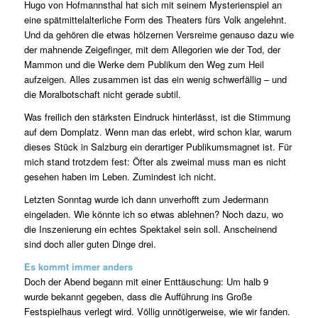
Hugo von Hofmannsthal hat sich mit seinem Mysterienspiel an
eine spätmittelalterliche Form des Theaters fürs Volk angelehnt.
Und da gehören die etwas hölzernen Versreime genauso dazu wie
der mahnende Zeigefinger, mit dem Allegorien wie der Tod, der
Mammon und die Werke dem Publikum den Weg zum Heil
aufzeigen. Alles zusammen ist das ein wenig schwerfällig – und
die Moralbotschaft nicht gerade subtil.
Was freilich den stärksten Eindruck hinterlässt, ist die Stimmung
auf dem Domplatz. Wenn man das erlebt, wird schon klar, warum
dieses Stück in Salzburg ein derartiger Publikumsmagnet ist. Für
mich stand trotzdem fest: Öfter als zweimal muss man es nicht
gesehen haben im Leben. Zumindest ich nicht.
Letzten Sonntag wurde ich dann unverhofft zum Jedermann
eingeladen. Wie könnte ich so etwas ablehnen? Noch dazu, wo
die Inszenierung ein echtes Spektakel sein soll. Anscheinend
sind doch aller guten Dinge drei.
Es kommt immer anders
Doch der Abend begann mit einer Enttäuschung: Um halb 9
wurde bekannt gegeben, dass die Aufführung ins Große
Festspielhaus verlegt wird. Völlig unnötigerweise, wie wir fanden.