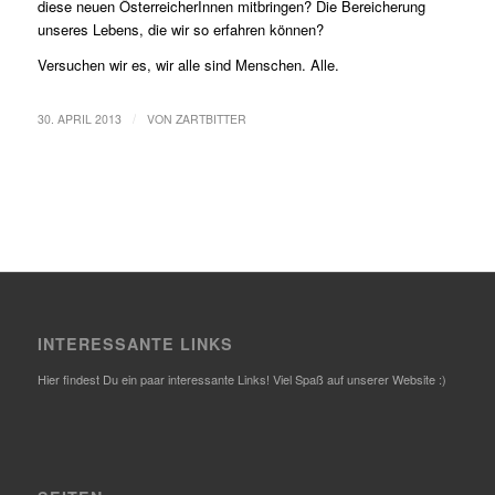
diese neuen ÖsterreicherInnen mitbringen? Die Bereicherung
unseres Lebens, die wir so erfahren können?
Versuchen wir es, wir alle sind Menschen. Alle.
/
30. APRIL 2013
VON
ZARTBITTER
INTERESSANTE LINKS
Hier findest Du ein paar interessante Links! Viel Spaß auf unserer Website :)