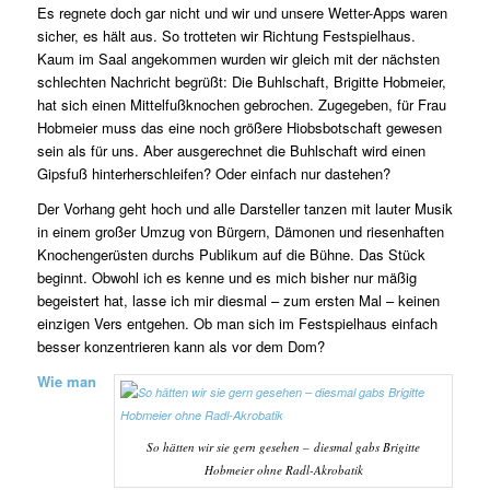
Es regnete doch gar nicht und wir und unsere Wetter-Apps waren
sicher, es hält aus. So trotteten wir Richtung Festspielhaus.
Kaum im Saal angekommen wurden wir gleich mit der nächsten
schlechten Nachricht begrüßt: Die Buhlschaft, Brigitte Hobmeier,
hat sich einen Mittelfußknochen gebrochen. Zugegeben, für Frau
Hobmeier muss das eine noch größere Hiobsbotschaft gewesen
sein als für uns. Aber ausgerechnet die Buhlschaft wird einen
Gipsfuß hinterherschleifen? Oder einfach nur dastehen?
Der Vorhang geht hoch und alle Darsteller tanzen mit lauter Musik
in einem großer Umzug von Bürgern, Dämonen und riesenhaften
Knochengerüsten durchs Publikum auf die Bühne. Das Stück
beginnt. Obwohl ich es kenne und es mich bisher nur mäßig
begeistert hat, lasse ich mir diesmal – zum ersten Mal – keinen
einzigen Vers entgehen. Ob man sich im Festspielhaus einfach
besser konzentrieren kann als vor dem Dom?
Wie man
So hätten wir sie gern gesehen – diesmal gabs Brigitte
Hobmeier ohne Radl-Akrobatik