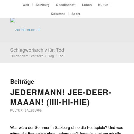
Welt
Salzburg
Gesellschaft
Leben
Kultur
Kolumne
Sport
Schlagwortarchiv für: Tod
Du bist hier:
Startseite
/
Blog
/
Tod
Beiträge
JEDERMANN! JEE-DEER-
MAAAN! (IIII-HI-HIE)
KULTUR
,
SALZBURG
Was wäre der Sommer in Salzburg ohne die Festspiele? Und was
wären die Festspiele ohne Jedermann? Jedenfalls wären wir alle