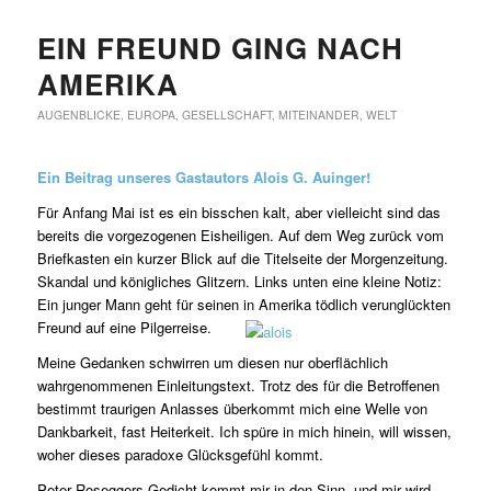
EIN FREUND GING NACH
AMERIKA
AUGENBLICKE
,
EUROPA
,
GESELLSCHAFT
,
MITEINANDER
,
WELT
Ein Beitrag unseres Gastautors Alois G. Auinger!
Für Anfang Mai ist es ein bisschen kalt, aber vielleicht sind das
bereits die vorgezogenen Eisheiligen. Auf dem Weg zurück vom
Briefkasten ein kurzer Blick auf die Titelseite der Morgenzeitung.
Skandal und königliches Glitzern. Links unten eine kleine Notiz:
Ein junger Mann geht für seinen in Amerika tödlich verunglückten
Freund auf eine Pilgerreise.
Meine Gedanken schwirren um diesen nur oberflächlich
wahrgenommenen Einleitungstext. Trotz des für die Betroffenen
bestimmt traurigen Anlasses überkommt mich eine Welle von
Dankbarkeit, fast Heiterkeit. Ich spüre in mich hinein, will wissen,
woher dieses paradoxe Glücksgefühl kommt.
Peter Roseggers Gedicht kommt mir in den Sinn, und mir wird