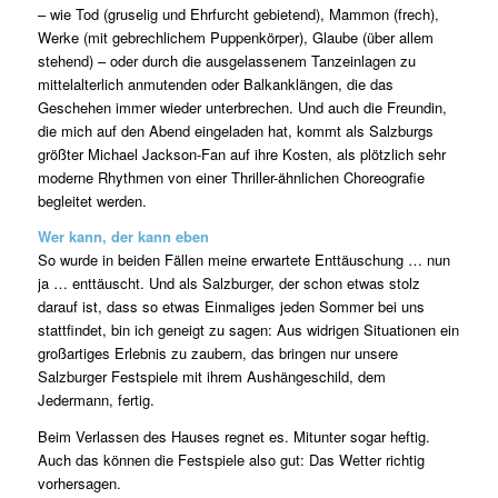
– wie Tod (gruselig und Ehrfurcht gebietend), Mammon (frech),
Werke (mit gebrechlichem Puppenkörper), Glaube (über allem
stehend) – oder durch die ausgelassenem Tanzeinlagen zu
mittelalterlich anmutenden oder Balkanklängen, die das
Geschehen immer wieder unterbrechen. Und auch die Freundin,
die mich auf den Abend eingeladen hat, kommt als Salzburgs
größter Michael Jackson-Fan auf ihre Kosten, als plötzlich sehr
moderne Rhythmen von einer Thriller-ähnlichen Choreografie
begleitet werden.
Wer kann, der kann eben
So wurde in beiden Fällen meine erwartete Enttäuschung … nun
ja … enttäuscht. Und als Salzburger, der schon etwas stolz
darauf ist, dass so etwas Einmaliges jeden Sommer bei uns
stattfindet, bin ich geneigt zu sagen: Aus widrigen Situationen ein
großartiges Erlebnis zu zaubern, das bringen nur unsere
Salzburger Festspiele mit ihrem Aushängeschild, dem
Jedermann, fertig.
Beim Verlassen des Hauses regnet es. Mitunter sogar heftig.
Auch das können die Festspiele also gut: Das Wetter richtig
vorhersagen.