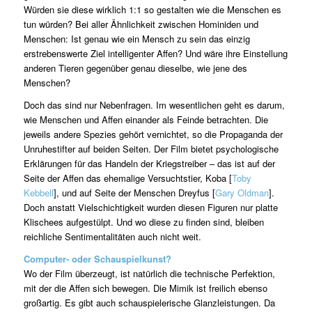
Würden sie diese wirklich 1:1 so gestalten wie die Menschen es
tun würden? Bei aller Ähnlichkeit zwischen Hominiden und
Menschen: Ist genau wie ein Mensch zu sein das einzig
erstrebenswerte Ziel intelligenter Affen? Und wäre ihre Einstellung
anderen Tieren gegenüber genau dieselbe, wie jene des
Menschen?
Doch das sind nur Nebenfragen. Im wesentlichen geht es darum,
wie Menschen und Affen einander als Feinde betrachten. Die
jeweils andere Spezies gehört vernichtet, so die Propaganda der
Unruhestifter auf beiden Seiten. Der Film bietet psychologische
Erklärungen für das Handeln der Kriegstreiber – das ist auf der
Seite der Affen das ehemalige Versuchtstier, Koba [
Toby
Kebbell
], und auf Seite der Menschen Dreyfus [
Gary Oldman
].
Doch anstatt Vielschichtigkeit wurden diesen Figuren nur platte
Klischees aufgestülpt. Und wo diese zu finden sind, bleiben
reichliche Sentimentalitäten auch nicht weit.
Computer- oder Schauspielkunst?
Wo der Film überzeugt, ist natürlich die technische Perfektion,
mit der die Affen sich bewegen. Die Mimik ist freilich ebenso
großartig. Es gibt auch schauspielerische Glanzleistungen. Da