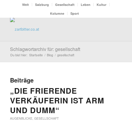
Welt
Salzburg
Gesellschaft
Leben
Kultur
Kolumne
Sport
Schlagwortarchiv für: gesellschaft
Du bist hier:
Startseite
/
Blog
/
gesellschaft
Beiträge
„DIE FRIERENDE
VERKÄUFERIN IST ARM
UND DUMM“
AUGENBLICKE
,
GESELLSCHAFT