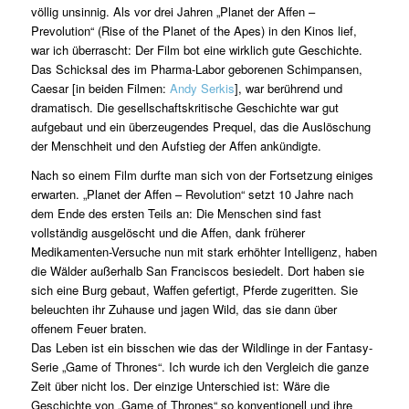
völlig unsinnig. Als vor drei Jahren „Planet der Affen –
Prevolution“ (Rise of the Planet of the Apes) in den Kinos lief,
war ich überrascht: Der Film bot eine wirklich gute Geschichte.
Das Schicksal des im Pharma-Labor geborenen Schimpansen,
Caesar [in beiden Filmen:
Andy Serkis
], war berührend und
dramatisch. Die gesellschaftskritische Geschichte war gut
aufgebaut und ein überzeugendes Prequel, das die Auslöschung
der Menschheit und den Aufstieg der Affen ankündigte.
Nach so einem Film durfte man sich von der Fortsetzung einiges
erwarten. „Planet der Affen – Revolution“ setzt 10 Jahre nach
dem Ende des ersten Teils an: Die Menschen sind fast
vollständig ausgelöscht und die Affen, dank früherer
Medikamenten-Versuche nun mit stark erhöhter Intelligenz, haben
die Wälder außerhalb San Franciscos besiedelt. Dort haben sie
sich eine Burg gebaut, Waffen gefertigt, Pferde zugeritten. Sie
beleuchten ihr Zuhause und jagen Wild, das sie dann über
offenem Feuer braten.
Das Leben ist ein bisschen wie das der Wildlinge in der Fantasy-
Serie „Game of Thrones“. Ich wurde ich den Vergleich die ganze
Zeit über nicht los. Der einzige Unterschied ist: Wäre die
Geschichte von „Game of Thrones“ so konventionell und ihre