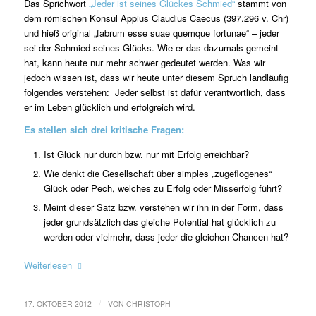
Das Sprichwort
„Jeder ist seines Glückes Schmied“
stammt von
dem römischen Konsul Appius Claudius Caecus (397.296 v. Chr)
und hieß original „fabrum esse suae quemque fortunae“ – jeder
sei der Schmied seines Glücks. Wie er das dazumals gemeint
hat, kann heute nur mehr schwer gedeutet werden. Was wir
jedoch wissen ist, dass wir heute unter diesem Spruch landläufig
folgendes verstehen: Jeder selbst ist dafür verantwortlich, dass
er im Leben glücklich und erfolgreich wird.
Es stellen sich drei kritische Fragen:
Ist Glück nur durch bzw. nur mit Erfolg erreichbar?
Wie denkt die Gesellschaft über simples „zugeflogenes“
Glück oder Pech, welches zu Erfolg oder Misserfolg führt?
Meint dieser Satz bzw. verstehen wir ihn in der Form, dass
jeder grundsätzlich das gleiche Potential hat glücklich zu
werden oder vielmehr, dass jeder die gleichen Chancen hat?
Weiterlesen
/
17. OKTOBER 2012
VON
CHRISTOPH