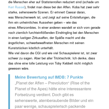
die Menschen eher auf Statistenrollen reduziert sind (schade um
Keri Russel
), findet man diese bei den Affen. Koba hat zwei sehr
starke, sehenswerte Szenen. Er erinnert Caesar daran,
was Menschenwerk ist, und zeigt auf seine Entstellungen, die
ihm ein unheimliches Aussehen geben – wie das
eines Affenzombies. In einer anderen wandelt er sich vom gerade
noch ziemlich furchteinflößenden Eindringling bei den Menschen
in einen lustigen Zirkusaffen, der Späße macht und die
ängstlichen, schwerbewaffneten Menschen mit seinen
Kunststücken köstlich unterhält.
Wie viel davon die CGI und wie viel Schauspielerei ist, ist zwar
schwer zu sagen. Aber bei aller Tricktechnik: Ich denke, dass
das ohne eine tolle Leistung von Toby Kebbell nicht möglich
gewesen wäre.
Meine Bewertung auf IMDB: 7 Punkte
„Planet der Affen – Prevolution“ (Rise of the
Planet of the Apes) hätte eine interessantere
Fortsetzung verdient. Doch gibt es
sehenswerte, atemberaubende Bilder und ein
paar wenige, schauspielerisch packende