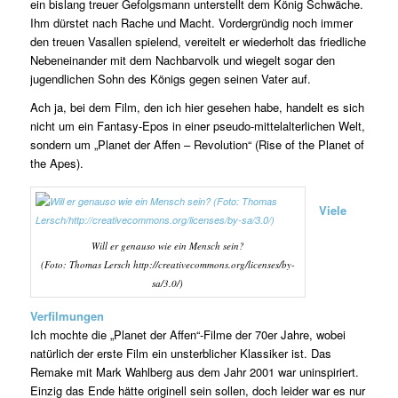
ein bislang treuer Gefolgsmann unterstellt dem König Schwäche.
Ihm dürstet nach Rache und Macht. Vordergründig noch immer
den treuen Vasallen spielend, vereitelt er wiederholt das friedliche
Nebeneinander mit dem Nachbarvolk und wiegelt sogar den
jugendlichen Sohn des Königs gegen seinen Vater auf.
Ach ja, bei dem Film, den ich hier gesehen habe, handelt es sich
nicht um ein Fantasy-Epos in einer pseudo-mittelalterlichen Welt,
sondern um „Planet der Affen – Revolution“ (Rise of the Planet of
the Apes).
Viele
Will er genauso wie ein Mensch sein?
(Foto: Thomas Lersch http://creativecommons.org/licenses/by-
sa/3.0/)
Verfilmungen
Ich mochte die „Planet der Affen“-Filme der 70er Jahre, wobei
natürlich der erste Film ein unsterblicher Klassiker ist. Das
Remake mit Mark Wahlberg aus dem Jahr 2001 war uninspiriert.
Einzig das Ende hätte originell sein sollen, doch leider war es nur