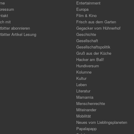
me
Entertainment
pressum
Europa
ntakt
Film & Kino
ch mit
Frisch aus dem Garten
tbitter abonnieren
Gegacker vom Hühnerhof
tbitter Artikel Lesung
Geschichte
Gesellschaft
Gesellschaftspolitik
Gruß aus der Küche
Hacker am Ball!
Hundiversum
Kolumne
Kultur
Leben
Literatur
Mamamia
Menschenrechte
Miteinander
Mobilität
Neues vom Lieblingsplaneten
Papalapapp