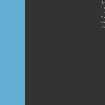
Ho
Im
Ko
Ma
zar
Zar