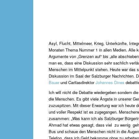
Asyl, Flucht, Mittelmeer, Krieg, Unterkünfte, Integr
Monaten Thema Nummer 1 in allen Medien. Alle ke
Argumente von „Grenzen auf“ bis „alle abschieben“
man es, dass eine Diskussion sehr sachlich verlä
Menschen im Mittelpunkt stehen. Heute war das s
Diskussion im Saal der Salzburger Nachrichten. D
Bauer
und Caritasdirektor
Johannes Dines
debatti
Ich will nicht die Debatte wiedergeben sondern di
die Menschen. Es gibt viele Ängste in unserer Gesel
zuzuspitzen. Mit dieser Erwartung war ich heute do
und voller Respekt ist es zugegangen. Menschenw
zusammen: „Was kann ich als Salzburger Bürgerin 
Ahmad hat etwas gesagt, dass viel zu wenig gehö
Bus und schaue den Menschen nicht in die Augen,
Telefon, dass ich Geld bekomme ohne zu arbeiten.