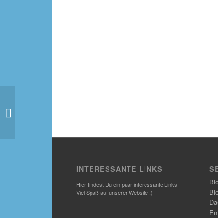
Jurassic World – Aus
alt macht neu
INTERESSANTE LINKS
S
Bl
Hier findest Du ein paar interessante Links!
Bl
Viel Spaß auf unserer Website :)
Das
En