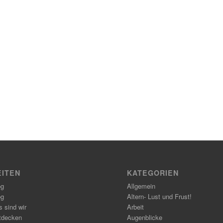
EITEN
KATEGORIEN
og
Allgemein
og
Altern- Lust und Frust!
 sind wir
Arbeit
tdecken
Augenblicke