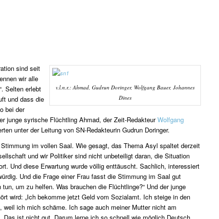
ation sind seit
nnen wir alle
v.l.n.r.: Ahmad, Gudrun Doringer, Wolfgang Bauer, Johannes
. Selten erlebt
Dines
uft und dass die
o bei der
er junge syrische Flüchtling Ahmad, der Zeit-Redakteur
Wolfgang
erten unter der Leitung von SN-Redakteurin Gudrun Doringer.
e Stimmung im vollen Saal. Wie gesagt, das Thema Asyl spaltet derzeit
lschaft und wir Politiker sind nicht unbeteiligt daran, die Situation
rt. Und diese Erwartung wurde völlig enttäuscht. Sachlich, interessiert
ürdig. Und die Frage einer Frau fasst die Stimmung im Saal gut
tun, um zu helfen. Was brauchen die Flüchtlinge?“ Und der junge
rt wird: „Ich bekomme jetzt Geld vom Sozialamt. Ich steige in den
 weil ich mich schäme. Ich sage auch meiner Mutter nicht am
 Das ist nicht gut. Darum lerne ich so schnell wie möglich Deutsch,