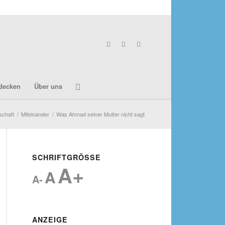
decken
Über uns
schaft
/
Miteinander
/
Was Ahmad seiner Mutter nicht sagt
SCHRIFTGRÖSSE
A+
A
A-
ANZEIGE