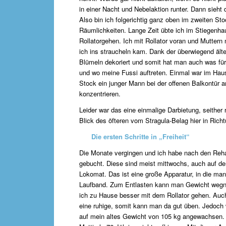
in einer Nacht und Nebelaktion runter. Dann sieht
Also bin ich folgerichtig ganz oben im zweiten St
Räumlichkeiten. Lange Zeit übte ich im Stiegen
Rollatorgehen. Ich mit Rollator voran und Muttern m
ich ins straucheln kam. Dank der überwiegend ält
Blümeln dekoriert und somit hat man auch was für
und wo meine Fussi auftreten. Einmal war im Haus
Stock ein junger Mann bei der offenen Balkontür
konzentrieren.
Leider war das eine einmalige Darbietung, seither 
Blick des öfteren vom Stragula-Belag hier in Ric
Die ersten Schritte in „Freiheit“
Die Monate vergingen und ich habe nach den Reha
gebucht. Diese sind meist mittwochs, auch auf de
Lokomat. Das ist eine große Apparatur, in die man
Laufband. Zum Entlasten kann man Gewicht wegneh
ich zu Hause besser mit dem Rollator gehen. Auc
eine ruhige, somit kann man da gut üben. Jedoch w
auf mein altes Gewicht von 105 kg angewachsen. We