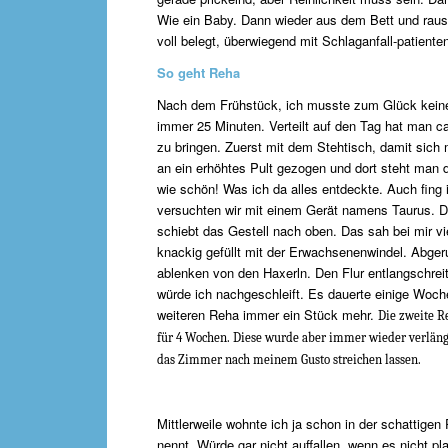
Wie ein Baby. Dann wieder aus dem Bett und rau
voll belegt, überwiegend mit Schlaganfall-patienten
So geht Reha
Nach dem Frühstück, ich musste zum Glück keine D
immer 25 Minuten. Verteilt auf den Tag hat man c
zu bringen. Zuerst mit dem Stehtisch, damit sic
an ein erhöhtes Pult gezogen und dort steht man 
wie schön! Was ich da alles entdeckte. Auch fing 
versuchten wir mit einem Gerät namens Taurus. D
schiebt das Gestell nach oben. Das sah bei mir vi
knackig gefüllt mit der Erwachsenenwindel. Abgeru
ablenken von den Haxerln. Den Flur entlangschrei
würde ich nachgeschleift. Es dauerte einige Wochen,
weiteren Reha immer ein Stück mehr.
Die zweite R
für 4 Wochen. Diese wurde aber immer wieder verlänge
das Zimmer nach meinem Gusto streichen lassen.
Mittlerweile wohnte ich ja schon in der schattige
nennt. Würde gar nicht auffallen, wenn es nicht pl