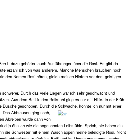
ßen I, dazu gehörten auch Ausführungen über die Rosi. Es gibt da
eute erzähl ich von was anderem. Manche Menschen brauchen noch
sie den Namen Rosi hören, gleich meinen Hintern vor dem geistigen
in schwerer. Durch das viele Liegen war ich sehr geschwächt und
tzen. Aus dem Bett in den Rollstuhl ging es nur mit Hilfe. In der Früh
 die Dusche geschoben. Durch die Schwäche, konnte ich nur mit
einer
st. Das Abbrausen ging noch,
en Abreiben wurde dann von
nd ja ähnlich wie die sogenannten Leibstühle. Sprich, sie haben ein
ann die Schwester mit einem Waschlappen meine beleidigte Rosi. Nicht
anach abtrocknen, zurück ins Betti und im Liegen angezogen werden.