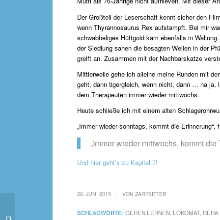
Mutti als 76-Jährige nicht aufhieven. Mit dieser A
Der Großteil der Leserschaft kennt sicher den Fil
wenn Thyrannosaurus Rex aufstampft. Bei mir war
schwabbeliges Hüftgold kam ebenfalls in Wallung.
der Siedlung sahen die besagten Wellen in der Pfü
greift an. Zusammen mit der Nachbarskatze verste
Mittlerweile gehe ich alleine meine Runden mit de
geht, dann tigergleich, wenn nicht, dann … na ja, 
dem Therapeuten immer wieder mittwochs.
Heute schließe ich mit einem alten Schlagerohrwur
„Immer wieder sonntags, kommt die Erinnerung“, f
„Immer wieder mittwochs, kommt die 
Und hier geht’s zu Kapitel 7!
/
20. JUNI 2015
VON
ZARTBITTER
SCHLAGWORTE:
GEHEN LERNEN
,
LOKOMAT
,
REHA
Was Ahmad seiner