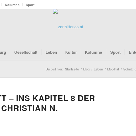
Kolumne
Sport
urg
Gesellschaft
Leben
Kultur
Kolumne
Sport
Ent
Du bist hier:
Startseite
/
Blog
/
Leben
/
Mobilität
/
Schritt f
T – INS KAPITEL 8 DER
CHRISTIAN N.