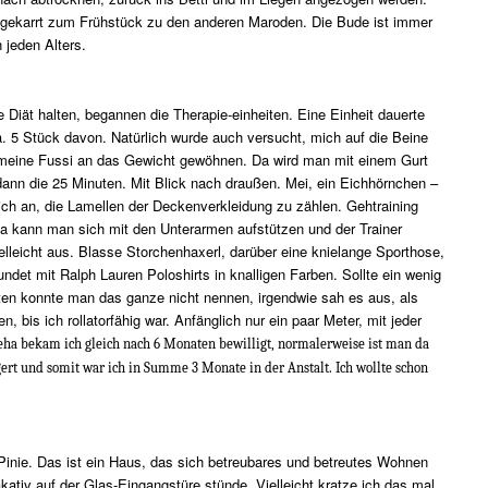
sgekarrt zum Frühstück zu den anderen Maroden. Die Bude ist immer
 jeden Alters.
iät halten, begannen die Therapie-einheiten. Eine Einheit dauerte
a. 5 Stück davon. Natürlich wurde auch versucht, mich auf die Beine
h meine Fussi an das Gewicht gewöhnen. Da wird man mit einem Gurt
dann die 25 Minuten. Mit Blick nach draußen. Mei, ein Eichhörnchen –
ich an, die Lamellen der Deckenverkleidung zu zählen. Gehtraining
a kann man sich mit den Unterarmen aufstützen und der Trainer
elleicht aus. Blasse Storchenhaxerl, darüber eine knielange Sporthose,
ndet mit Ralph Lauren Poloshirts in knalligen Farben. Sollte ein wenig
ten konnte man das ganze nicht nennen, irgendwie sah es aus, als
 bis ich rollatorfähig war. Anfänglich nur ein paar Meter, mit jeder
eha bekam ich gleich nach 6 Monaten bewilligt, normalerweise ist man da
rt und somit war ich in Summe 3 Monate in der Anstalt. Ich wollte schon
n Pinie. Das ist ein Haus, das sich betreubares und betreutes Wohnen
akativ auf der Glas-Eingangstüre stünde. Vielleicht kratze ich das mal