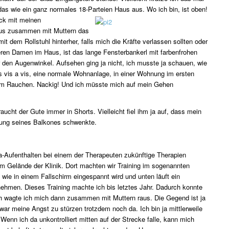
 das wie ein ganz normales 18-Parteien Haus aus. Wo ich bin, ist
oben!
ock mit meinen
haus zusammen mit Muttern das
it dem Rollstuhl hinterher, falls mich die Kräfte verlassen sollten oder
eren Damen im Haus, ist das lange Fensterbankerl mit farbenfrohen
 den Augenwinkel. Aufsehen ging ja nicht, ich musste ja schauen, wie
 vis a vis, eine normale Wohnanlage, in einer Wohnung im ersten
 am Rauchen. Nackig! Und ich müsste mich auf mein Gehen
raucht der Gute immer in Shorts. Vielleicht fiel ihm ja auf, dass mein
htung seines Balkones schwenkte.
-Aufenthalten bei einem der Therapeuten zukünftige Therapien
m Gelände der Klinik. Dort machten wir Training im sogenannten
 wie in einem Fallschirm eingespannt wird und unten läuft ein
men. Dieses Training machte ich bis letztes Jahr. Dadurch konnte
h wagte ich mich dann zusammen mit Muttern raus. Die Gegend ist ja
ar meine Angst zu stürzen trotzdem noch da. Ich bin ja mittlerweile
nn ich da unkontrolliert mitten auf der Strecke falle, kann mich