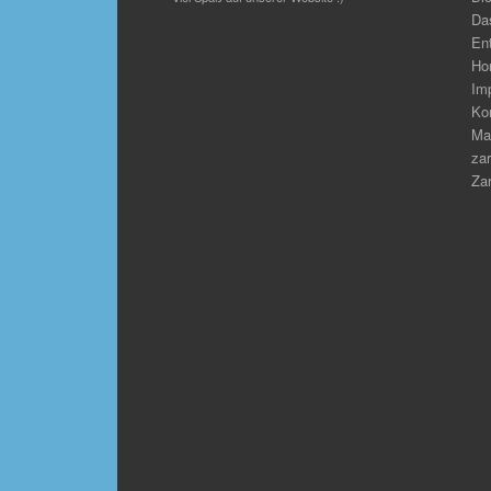
Das
En
Ho
Im
Ko
Ma
zar
Zar