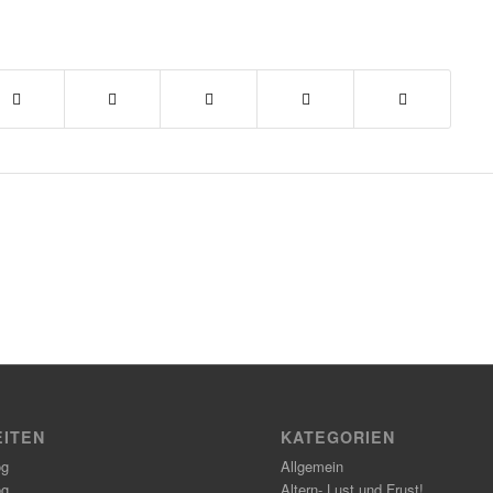
EITEN
KATEGORIEN
og
Allgemein
og
Altern- Lust und Frust!