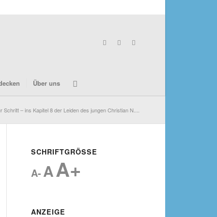
decken
Über uns
ür Schritt – ins Kapitel 8 der Leiden des jungen Christian N....
SCHRIFTGRÖSSE
A+
A
A-
ANZEIGE