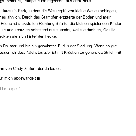
ngst behaftet, trampelte ich regelrecht aus dem Haus.
m Jurassic-Park, in dem die Wasserpfützen kleine Wellen schlagen,
 es ähnlich. Durch das Stampfen erzitterte der Boden und mein
 Röchelnd stakste ich Richtung Straße, die kleinen spielenden Kinder
tze und spritzten schreiend auseinander, weil sie dachten, Gozilla
ckten sie sich hinter der Hecke.
m Rollator und bin ein gewohntes Bild in der Siedlung. Wenn es gut
lassen wir das. Nächstes Ziel ist mit Krücken zu gehen, da üb ich mit
m von Cindy & Bert, der da lautet:
ür mich abgewandelt in
Therapie“