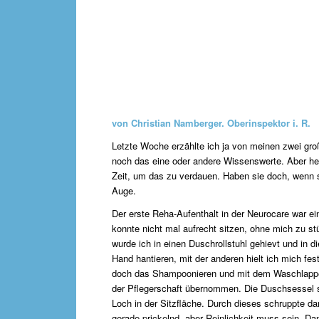
von Christian Namberger. Oberinspektor i. R.
Letzte Woche erzählte ich ja von meinen zwei gro
noch das eine oder andere Wissenswerte. Aber h
Zeit, um das zu verdauen. Haben sie doch, wenn 
Auge.
Der erste Reha-Aufenthalt in der Neurocare war e
konnte nicht mal aufrecht sitzen, ohne mich zu stü
wurde ich in einen Duschrollstuhl gehievt und in
Hand hantieren, mit der anderen hielt ich mich fe
doch das Shampoonieren und mit dem Waschlapp
der Pflegerschaft übernommen. Die Duschsessel si
Loch in der Sitzfläche. Durch dieses schruppte d
gerade prickelnd, aber Reinlichkeit muss sein. D