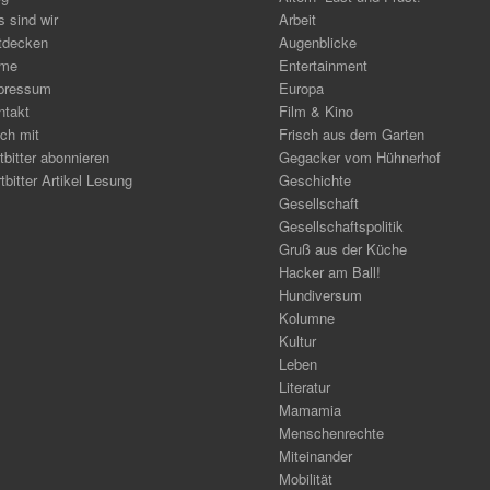
 sind wir
Arbeit
tdecken
Augenblicke
me
Entertainment
pressum
Europa
ntakt
Film & Kino
ch mit
Frisch aus dem Garten
tbitter abonnieren
Gegacker vom Hühnerhof
tbitter Artikel Lesung
Geschichte
Gesellschaft
Gesellschaftspolitik
Gruß aus der Küche
Hacker am Ball!
Hundiversum
Kolumne
Kultur
Leben
Literatur
Mamamia
Menschenrechte
Miteinander
Mobilität