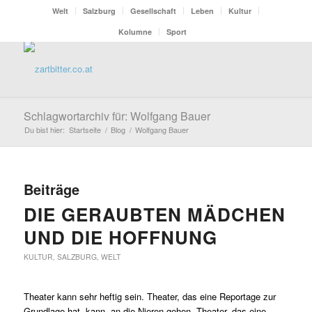
Welt
Salzburg
Gesellschaft
Leben
Kultur
Kolumne
Sport
Schlagwortarchiv für: Wolfgang Bauer
Du bist hier:
Startseite
/
Blog
/
Wolfgang Bauer
Beiträge
DIE GERAUBTEN MÄDCHEN
UND DIE HOFFNUNG
KULTUR
,
SALZBURG
,
WELT
Theater kann sehr heftig sein. Theater, das eine Reportage zur
Grundlage hat, kann an die Nieren gehen. Theater, das eine