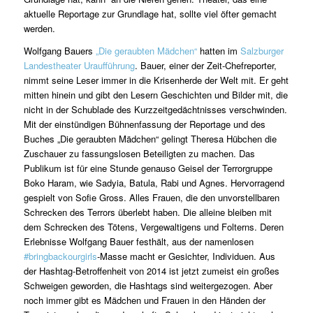
aktuelle Reportage zur Grundlage hat, sollte viel öfter gemacht
werden.
Wolfgang Bauers
„Die geraubten Mädchen“
hatten im
Salzburger
Landestheater Uraufführung
. Bauer, einer der Zeit-Chefreporter,
nimmt seine Leser immer in die Krisenherde der Welt mit. Er geht
mitten hinein und gibt den Lesern Geschichten und Bilder mit, die
nicht in der Schublade des Kurzzeitgedächtnisses verschwinden.
Mit der einstündigen Bühnenfassung der Reportage und des
Buches „Die geraubten Mädchen“ gelingt Theresa Hübchen die
Zuschauer zu fassungslosen Beteiligten zu machen. Das
Publikum ist für eine Stunde genauso Geisel der Terrorgruppe
Boko Haram, wie Sadyia, Batula, Rabi und Agnes. Hervorragend
gespielt von Sofie Gross. Alles Frauen, die den unvorstellbaren
Schrecken des Terrors überlebt haben. Die alleine bleiben mit
dem Schrecken des Tötens, Vergewaltigens und Folterns. Deren
Erlebnisse Wolfgang Bauer festhält, aus der namenlosen
#bringbackourgirls
-Masse macht er Gesichter, Individuen. Aus
der Hashtag-Betroffenheit von 2014 ist jetzt zumeist ein großes
Schweigen geworden, die Hashtags sind weitergezogen. Aber
noch immer gibt es Mädchen und Frauen in den Händen der