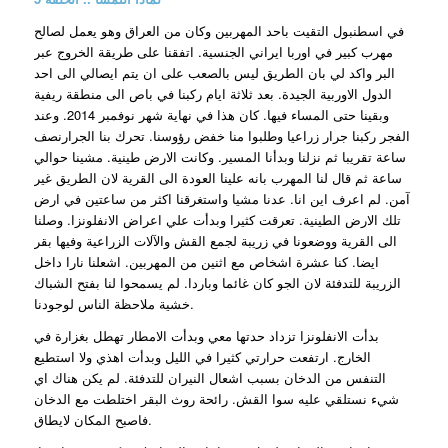
في اسطنبول التقيت باحد المهربين وكان من العراق وهو يعمل لصالح
مهرب كبير في اوربا ايراني الجنسية. اتفقنا على طريقة الخروج عبر
البر واكد لي بان الطريق ليس بالصعب على ان يتم ايصالي الى احد
الدول الاوربية الجيدة. بعد ثلاثة ايام ركبنا في باص الى منطقة ريفية
وبقينا حتى المساء فيها. كان هذا في نهاية شهر نوفمبر 2014. وعند
الفجر ركبنا جرار زراعيا وطلبوا منا خفض رؤوسنا. تحرك بنا الجرارنصف
ساعة تقريبا ثم نزلنا وبدأنا المسير. وكانت الارض طينية. مشينا حوالي
ساعة ثم قال لنا المهرب بانه علينا العودة الى القرية لان الطريق غير
آمن. لم اعرف اين انا. عدنا مشيا واستغرقنا اكثر من ساعتين في ارض
تلك الارض الطينية. تعرقت كثيرا وبدأت علي اعراض الانفلونزا. وصلنا
الى القرية ووضعونا في زريبة لجمع القش والآلات الزراعية وفيها بقر
ايضا. كنا عشرة اشخاص مع اثنين من المهربين. اشعلنا نارا داخل
الزريبة للتدفئة لان الجو كان غائما وباردا. لم يسمحوا لنا بفتح الشباك
خشية ملاحظة الناس لوجودنا.
بدأت الانفلونزا تزداد حدتها معي وبدأت الامطار تهطل بغزارة في
الخارج. ارتفعت حرارتي كثيرا في الليل وبدأت اهذي ولا استطيع
التنفس من الدخان بسبب اشعال النيران للتدفئة. لم يكن هناك اي
شيء نستلقي عليه سوا القش. رائحة روث البقر اختلطت مع الدخان
فاصبح المكان لايطاق.