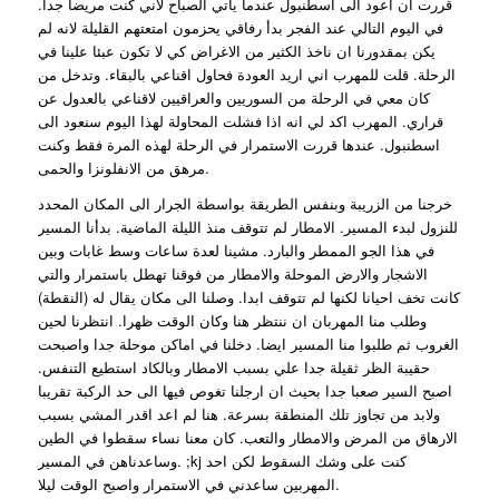
قررت ان اعود الى اسطنبول عندما ياتي الصباح لاني كنت مريضا جدا.
في اليوم التالي عند الفجر بدأ رفاقي يحزمون امتعتهم القليلة لانه لم
يكن بمقدورنا ان ناخذ الكثير من الاغراض كي لا تكون عبئا علينا في
الرحلة. قلت للمهرب اني اريد العودة فحاول اقناعي بالبقاء. وتدخل من
كان معي في الرحلة من السوريين والعراقيين لاقناعي بالعدول عن
قراري. المهرب اكد لي انه اذا فشلت المحاولة لهذا اليوم سنعود الى
اسطنبول. عندها قررت الاستمرار في الرحلة لهذه المرة فقط وكنت
مرهق من الانفلونزا والحمى.
خرجنا من الزريبة وبنفس الطريقة بواسطة الجرار الى المكان المحدد
للنزول لبدء المسير. الامطار لم تتوقف منذ الليلة الماضية. بدأنا المسير
في هذا الجو الممطر والبارد. مشينا لعدة ساعات وسط غابات وبين
الاشجار والارض الموحلة والامطار من فوقنا تهطل باستمرار والتي
كانت تخف احيانا لكنها لم تتوقف ابدا. وصلنا الى مكان يقال له (النقطة)
وطلب منا المهربان ان ننتظر هنا وكان الوقت ظهرا. انتظرنا لحين
الغروب ثم طلبوا منا المسير ايضا. دخلنا في اماكن موحلة جدا واصبحت
حقيبة الظر ثقيلة جدا علي بسبب الامطار وبالكاد استطيع التنفس.
اصبح السير صعبا جدا بحيث ان ارجلنا تغوص فيها الى حد الركبة تقريبا
ولابد من تجاوز تلك المنطقة بسرعة. هنا لم اعد اقدر المشي بسبب
الارهاق من المرض والامطار والتعب. كان معنا نساء سقطوا في الطين
وساعدناهن في المسير. ;kj كنت على وشك السقوط لكن احد
المهربين ساعدني في الاستمرار واصبح الوقت ليلا.