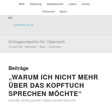
Welt
Salzburg
Gesellschaft
Leben
Kultur
Kolumne
Sport
Schlagwortarchiv für: Österreich
Du bist hier:
Startseite
/
Blog
/
Österreich
Beiträge
„WARUM ICH NICHT MEHR
ÜBER DAS KOPFTUCH
SPRECHEN MÖCHTE“
EUROPA
,
GESELLSCHAFT
,
GESELLSCHAFTSPOLITIK