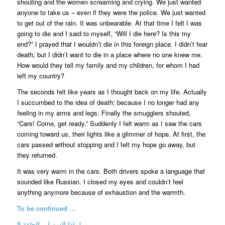
shouting and the women screaming and crying. We just wanted
anyone to take us – even if they were the police. We just wanted
to get out of the rain. It was unbearable. At that time I felt I was
going to die and I said to myself, “Will I die here? Is this my
end?” I prayed that I wouldn’t die in this foreign place. I didn’t fear
death, but I didn’t want to die in a place where no one knew me.
How would they tell my family and my children, for whom I had
left my country?
The seconds felt like years as I thought back on my life. Actually
I succumbed to the idea of death; because I no longer had any
feeling in my arms and legs. Finally the smugglers shouted,
“Cars! Come, get ready.” Suddenly I felt warm as I saw the cars
coming toward us, their lights like a glimmer of hope. At first, the
cars passed without stopping and I felt my hope go away, but
they returned.
It was very warm in the cars. Both drivers spoke a language that
sounded like Russian. I closed my eyes and couldn’t feel
anything anymore because of exhaustion and the warmth.
To be continued …
لماذا النمسا .. الحلقة 5