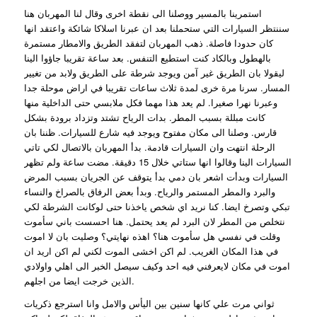
استمرينا بالمسير ووصلنا الى نقطة اخرى وقال لنا المهربان هنا
سننتظر السيارات التي ستحملنا بعد ان عبرنا اسلاكا شائكة واعتقد انها
كان حدودا فاصلة. ذهب المهربان لتفقد الطريق والامطار مستمرة
بالهطول وبالكاد كنت استطيع التنفس. بعد ساعة تقريبا جاؤوا الينا
ليقولا بان الطريق غير آمن ويوجد شرطة على الطريق ولابد من تغيير
المسار. سرنا مرة خرى لمدة ثلاث ساعات تقريبا في اراض موحلة جدا
وعبرنا نهرا صغيرا. لم يعد هذا مهما فكل ملابسي حتى الداخلية منها
كانت مبللة بسبب المطر. بدات الرياح تشتد وتزداد برودة بشكل
قارس. وصلنا الى مكان مفتوح ويوجد فيه شارع للسيارات. ظننا بان
الرحلة انتهت وان السيارات قادمة. بدأ المهربان بالاتصال لكي تاتي
السيارات الينا وقالوا انها ستاتي خلال 15 دقيقة. مضت ساعة ولم تظهر
السيارات وبدأت اشعر بان دمي بدأ يتوقف عن الجريان بسبب المرض
والبرد والمطر المستمر والرياح. وبدأ بعض الرفاق بالصراخ والنساء
تبكي وتصرخ ايضا. كنا نريد اي شخص ياخذنا حتى لوكانت الشرطة لكي
نتخلص من المطر لان البرد لم يعد يحتمل. هنا احسست باني سأموت
وقلت في نفسي هل سأموت هنا؟ اهذه نهايتي؟ وصليت بان لا اموت
في هذا المكان الغريب. لم اكن اخشى الموت لكني لم اكن اريد ان
اموت في مكان لايعرفني فيه احد وكيف سيصل الخبر الى اهلي واولادي
الذين خرجت ايضا من اجلهم.
ثواني مرت علي كانها سنين بين اليأس والامل وانا استرجع ذكريات