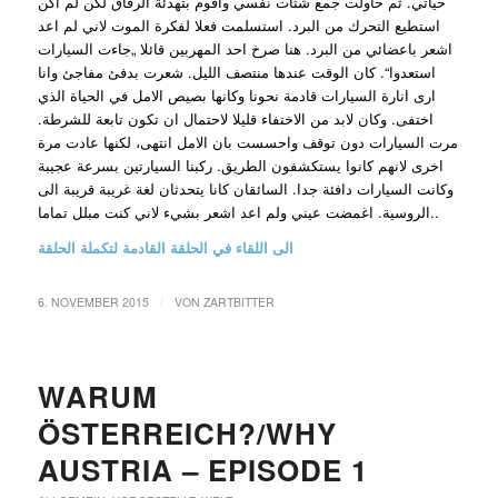
حياتي. ثم حاولت جمع شتات نفسي واقوم بتهدئة الرفاق لكن لم اكن
استطيع التحرك من البرد. استسلمت فعلا لفكرة الموت لاني لم اعد
اشعر باعضائي من البرد. هنا صرخ احد المهربين قائلا „جاءت السيارات
استعدوا“. كان الوقت عندها منتصف الليل. شعرت بدفئ مفاجئ وانا
ارى انارة السيارات قادمة نحونا وكانها بصيص الامل في الحياة الذي
اختفى. وكان لابد من الاختفاء قليلا لاحتمال ان تكون تابعة للشرطة.
مرت السيارات دون توقف واحسست بان الامل انتهى، لكنها عادت مرة
اخرى لانهم كانوا يستكشفون الطريق. ركبنا السيارتين بسرعة عجيبة
وكانت السيارات دافئة جدا. السائقان كانا يتحدثان لغة غريبة قريبة الى
الروسية. اغمضت عيني ولم اعد اشعر بشيء لاني كنت مبلل تماما..
الى اللقاء في الحلقة القادمة لتكملة الحلقة
/
6. NOVEMBER 2015
VON
ZARTBITTER
WARUM
ÖSTERREICH?/WHY
AUSTRIA – EPISODE 1