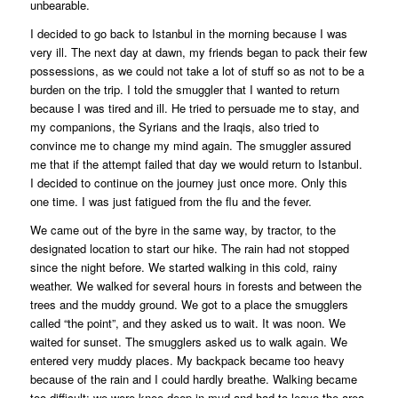
unbearable.
I decided to go back to Istanbul in the morning because I was
very ill. The next day at dawn, my friends began to pack their few
possessions, as we could not take a lot of stuff so as not to be a
burden on the trip. I told the smuggler that I wanted to return
because I was tired and ill. He tried to persuade me to stay, and
my companions, the Syrians and the Iraqis, also tried to
convince me to change my mind again. The smuggler assured
me that if the attempt failed that day we would return to Istanbul.
I decided to continue on the journey just once more. Only this
one time. I was just fatigued from the flu and the fever.
We came out of the byre in the same way, by tractor, to the
designated location to start our hike. The rain had not stopped
since the night before. We started walking in this cold, rainy
weather. We walked for several hours in forests and between the
trees and the muddy ground. We got to a place the smugglers
called “the point”, and they asked us to wait. It was noon. We
waited for sunset. The smugglers asked us to walk again. We
entered very muddy places. My backpack became too heavy
because of the rain and I could hardly breathe. Walking became
too difficult; we were knee-deep in mud and had to leave the area