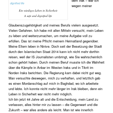
dem Irak – war ich
wegen meiner
Ein würdiges Leben in Sicherheit
A safe and dignified life
Glaubenszugehörigkeit und meines Berufs vielem ausgesetzt.
Vielen Gefahren. Ich habe mit allen Mitteln versucht, mein Leben
zu leben und weiterzumachen, um meine Aufgabe voll zu
erfüllen. Das ist meine Pflicht meinem Heimatland gegenüber.
Meine Eltern leben in Ninive. Doch seit der Besetzung der Stadt
durch den Islamischen Staat 2014 kann ich nicht mehr dorthin
reisen, weil der IS Journalisten umbringt, wie Sie wahrscheinlich
schon gehört haben. Durch meinen Beruf musste ich die Wahrheit
über die Kämpfe in Anbar im Westen Iraks und in Tikrit im
Norden Iraks berichten. Die Regierung kam dabei nicht gut weg.
Man versuchte deswegen, mich zu verhaften, und letztlich gab
es einen Mordanschlag auf mich in Baghdad, wo ich arbeitete
und lebte. Ich konnte nicht mehr länger im Irak bleiben, denn ein
Leben in Sicherheit war nicht mehr möglich.
Ich bin jetzt 44 Jahre alt und die Entscheidung, mein Land zu
verlassen, alles hinter mir zu lassen – die Gegenwart und die
Zukunft – war alles andere als leicht. Man ist wie innerlich