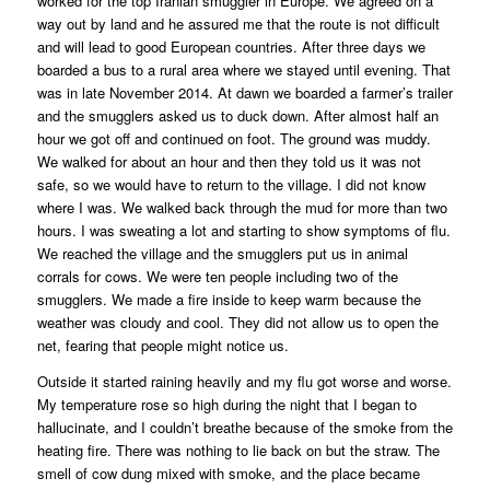
worked for the top Iranian smuggler in Europe. We agreed on a
way out by land and he assured me that the route is not difficult
and will lead to good European countries. After three days we
boarded a bus to a rural area where we stayed until evening. That
was in late November 2014. At dawn we boarded a farmer’s trailer
and the smugglers asked us to duck down. After almost half an
hour we got off and continued on foot. The ground was muddy.
We walked for about an hour and then they told us it was not
safe, so we would have to return to the village. I did not know
where I was. We walked back through the mud for more than two
hours. I was sweating a lot and starting to show symptoms of flu.
We reached the village and the smugglers put us in animal
corrals for cows. We were ten people including two of the
smugglers. We made a fire inside to keep warm because the
weather was cloudy and cool. They did not allow us to open the
net, fearing that people might notice us.
Outside it started raining heavily and my flu got worse and worse.
My temperature rose so high during the night that I began to
hallucinate, and I couldn’t breathe because of the smoke from the
heating fire. There was nothing to lie back on but the straw. The
smell of cow dung mixed with smoke, and the place became