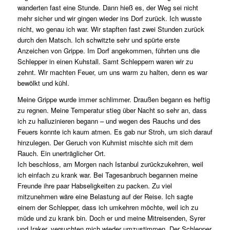
wanderten fast eine Stunde. Dann hieß es, der Weg sei nicht
mehr sicher und wir gingen wieder ins Dorf zurück. Ich wusste
nicht, wo genau ich war. Wir stapften fast zwei Stunden zurück
durch den Matsch. Ich schwitzte sehr und spürte erste
Anzeichen von Grippe. Im Dorf angekommen, führten uns die
Schlepper in einen Kuhstall. Samt Schleppern waren wir zu
zehnt. Wir machten Feuer, um uns warm zu halten, denn es war
bewölkt und kühl.
Meine Grippe wurde immer schlimmer. Draußen begann es heftig
zu regnen. Meine Temperatur stieg über Nacht so sehr an, dass
ich zu halluzinieren begann – und wegen des Rauchs und des
Feuers konnte ich kaum atmen. Es gab nur Stroh, um sich darauf
hinzulegen. Der Geruch von Kuhmist mischte sich mit dem
Rauch. Ein unerträglicher Ort.
Ich beschloss, am Morgen nach Istanbul zurückzukehren, weil
ich einfach zu krank war. Bei Tagesanbruch begannen meine
Freunde ihre paar Habseligkeiten zu packen. Zu viel
mitzunehmen wäre eine Belastung auf der Reise. Ich sagte
einem der Schlepper, dass ich umkehren möchte, weil ich zu
müde und zu krank bin. Doch er und meine Mitreisenden, Syrer
und Iraker, versuchten mich wieder umzustimmen. Der Schlepper