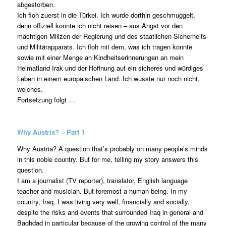
abgestorben.
Ich floh zuerst in die Türkei. Ich wurde dorthin geschmuggelt,
denn offiziell konnte ich nicht reisen – aus Angst vor den
mächtigen Milizen der Regierung und des staatlichen Sicherheits-
und Militärapparats. Ich floh mit dem, was ich tragen konnte
sowie mit einer Menge an Kindheitserinnerungen an mein
Heimatland Irak und der Hoffnung auf ein sicheres und würdiges
Leben in einem europäischen Land. Ich wusste nur noch nicht,
welches.
Fortsetzung folgt …
Why Austria? – Part 1
Why Austria? A question that’s probably on many people’s minds
in this noble country. But for me, telling my story answers this
question.
I am a journalist (TV reporter), translator, English language
teacher and musician. But foremost a human being. In my
country, Iraq, I was living very well, financially and socially,
despite the risks and events that surrounded Iraq in general and
Baghdad in particular because of the growing control of the many