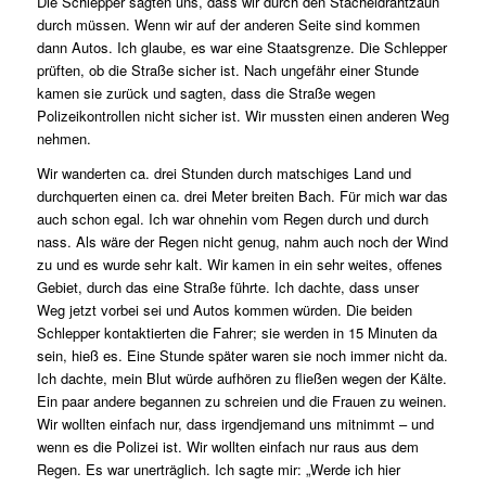
Die Schlepper sagten uns, dass wir durch den Stacheldrahtzaun
durch müssen. Wenn wir auf der anderen Seite sind kommen
dann Autos. Ich glaube, es war eine Staatsgrenze. Die Schlepper
prüften, ob die Straße sicher ist. Nach ungefähr einer Stunde
kamen sie zurück und sagten, dass die Straße wegen
Polizeikontrollen nicht sicher ist. Wir mussten einen anderen Weg
nehmen.
Wir wanderten ca. drei Stunden durch matschiges Land und
durchquerten einen ca. drei Meter breiten Bach. Für mich war das
auch schon egal. Ich war ohnehin vom Regen durch und durch
nass. Als wäre der Regen nicht genug, nahm auch noch der Wind
zu und es wurde sehr kalt. Wir kamen in ein sehr weites, offenes
Gebiet, durch das eine Straße führte. Ich dachte, dass unser
Weg jetzt vorbei sei und Autos kommen würden. Die beiden
Schlepper kontaktierten die Fahrer; sie werden in 15 Minuten da
sein, hieß es. Eine Stunde später waren sie noch immer nicht da.
Ich dachte, mein Blut würde aufhören zu fließen wegen der Kälte.
Ein paar andere begannen zu schreien und die Frauen zu weinen.
Wir wollten einfach nur, dass irgendjemand uns mitnimmt – und
wenn es die Polizei ist. Wir wollten einfach nur raus aus dem
Regen. Es war unerträglich. Ich sagte mir: „Werde ich hier