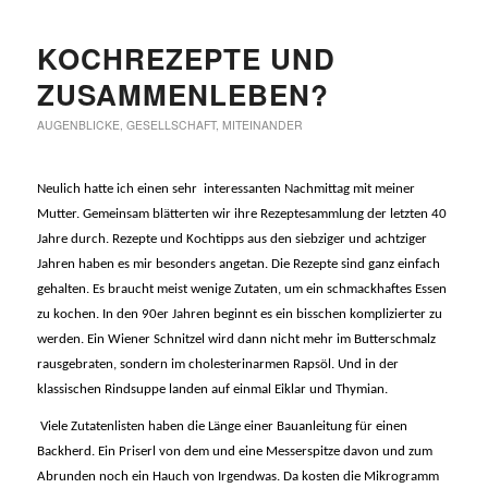
KOCHREZEPTE UND
ZUSAMMENLEBEN?
AUGENBLICKE
,
GESELLSCHAFT
,
MITEINANDER
Neulich hatte ich einen sehr interessanten Nachmittag mit meiner
Mutter. Gemeinsam blätterten wir ihre Rezeptesammlung der letzten 40
Jahre durch. Rezepte und Kochtipps aus den siebziger und achtziger
Jahren haben es mir besonders angetan. Die Rezepte sind ganz einfach
gehalten. Es braucht meist wenige Zutaten, um ein schmackhaftes Essen
zu kochen. In den 90er Jahren beginnt es ein bisschen komplizierter zu
werden. Ein Wiener Schnitzel wird dann nicht mehr im Butterschmalz
rausgebraten, sondern im cholesterinarmen Rapsöl. Und in der
klassischen Rindsuppe landen auf einmal Eiklar und Thymian.
Viele Zutatenlisten haben die Länge einer Bauanleitung für einen
Backherd. Ein Priserl von dem und eine Messerspitze davon und zum
Abrunden noch ein Hauch von Irgendwas. Da kosten die Mikrogramm