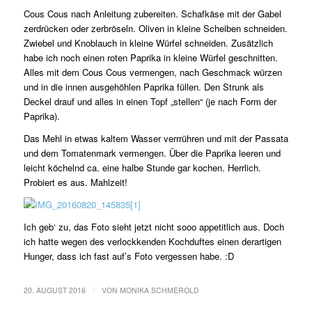
Cous Cous nach Anleitung zubereiten. Schafkäse mit der Gabel
zerdrücken oder zerbröseln. Oliven in kleine Scheiben schneiden.
Zwiebel und Knoblauch in kleine Würfel schneiden. Zusätzlich
habe ich noch einen roten Paprika in kleine Würfel geschnitten.
Alles mit dem Cous Cous vermengen, nach Geschmack würzen
und in die innen ausgehöhlen Paprika füllen. Den Strunk als
Deckel drauf und alles in einen Topf „stellen“ (je nach Form der
Paprika).
Das Mehl in etwas kaltem Wasser verrrühren und mit der Passata
und dem Tomatenmark vermengen. Über die Paprika leeren und
leicht köchelnd ca. eine halbe Stunde gar kochen. Herrlich.
Probiert es aus. Mahlzeit!
Ich geb‘ zu, das Foto sieht jetzt nicht sooo appetitlich aus. Doch
ich hatte wegen des verlockkenden Kochduftes einen derartigen
Hunger, dass ich fast auf’s Foto vergessen habe. :D
/
20. AUGUST 2016
VON
MONIKA SCHMEROLD