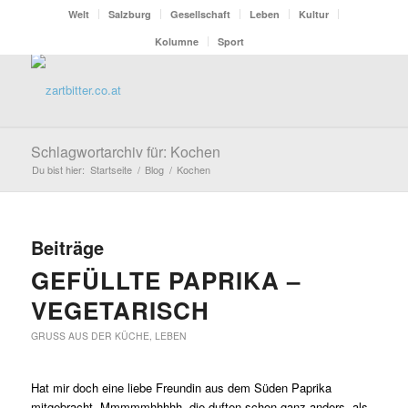
Welt
Salzburg
Gesellschaft
Leben
Kultur
Kolumne
Sport
Schlagwortarchiv für: Kochen
Du bist hier:
Startseite
/
Blog
/
Kochen
Beiträge
GEFÜLLTE PAPRIKA –
VEGETARISCH
GRUSS AUS DER KÜCHE
,
LEBEN
Hat mir doch eine liebe Freundin aus dem Süden Paprika
mitgebracht. Mmmmmhhhhh, die duften schon ganz anders, als