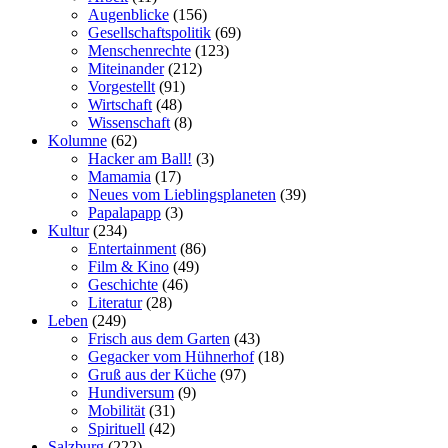
Augenblicke
(156)
Gesellschaftspolitik
(69)
Menschenrechte
(123)
Miteinander
(212)
Vorgestellt
(91)
Wirtschaft
(48)
Wissenschaft
(8)
Kolumne
(62)
Hacker am Ball!
(3)
Mamamia
(17)
Neues vom Lieblingsplaneten
(39)
Papalapapp
(3)
Kultur
(234)
Entertainment
(86)
Film & Kino
(49)
Geschichte
(46)
Literatur
(28)
Leben
(249)
Frisch aus dem Garten
(43)
Gegacker vom Hühnerhof
(18)
Gruß aus der Küche
(97)
Hundiversum
(9)
Mobilität
(31)
Spirituell
(42)
Salzburg
(222)