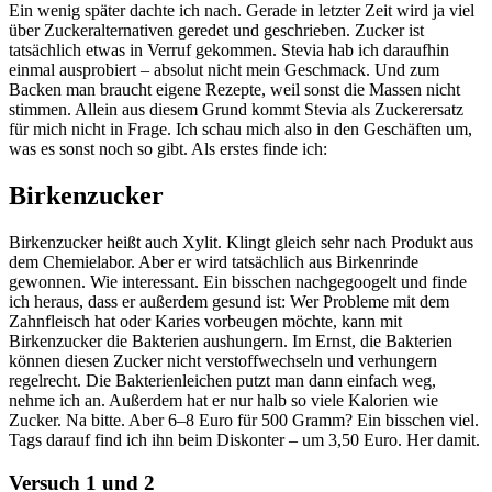
Ein wenig später dachte ich nach. Gerade in letzter Zeit wird ja viel
über Zuckeralternativen geredet und geschrieben. Zucker ist
tatsächlich etwas in Verruf gekommen. Stevia hab ich daraufhin
einmal ausprobiert – absolut nicht mein Geschmack. Und zum
Backen man braucht eigene Rezepte, weil sonst die Massen nicht
stimmen. Allein aus diesem Grund kommt Stevia als Zuckerersatz
für mich nicht in Frage. Ich schau mich also in den Geschäften um,
was es sonst noch so gibt. Als erstes finde ich:
Birkenzucker
Birkenzucker heißt auch Xylit. Klingt gleich sehr nach Produkt aus
dem Chemielabor. Aber er wird tatsächlich aus Birkenrinde
gewonnen. Wie interessant. Ein bisschen nachgegoogelt und finde
ich heraus, dass er außerdem gesund ist: Wer Probleme mit dem
Zahnfleisch hat oder Karies vorbeugen möchte, kann mit
Birkenzucker die Bakterien aushungern. Im Ernst, die Bakterien
können diesen Zucker nicht verstoffwechseln und verhungern
regelrecht. Die Bakterienleichen putzt man dann einfach weg,
nehme ich an. Außerdem hat er nur halb so viele Kalorien wie
Zucker. Na bitte. Aber 6–8 Euro für 500 Gramm? Ein bisschen viel.
Tags darauf find ich ihn beim Diskonter – um 3,50 Euro. Her damit.
Versuch 1 und 2