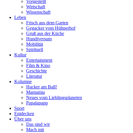
Vorgestellt
Wirtschaft
Wissenschaft
Leben
Frisch aus dem Garten
Gegacker vom Hühnerhof
Gruß aus der Küche
Hundiversum
Mobilität
Spirituell
Kultur
Entertainment
Film & Kino
Geschichte
Literatur
Kolumne
Hacker am Ball!
Mamamia
Neues vom Lieblingsplaneten
Papalapapp
Sport
Entdecken
Über uns
Das sind wir
Mach mit