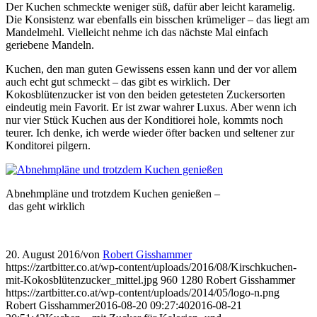
Der Kuchen schmeckte weniger süß, dafür aber leicht karamelig.
Die Konsistenz war ebenfalls ein bisschen krümeliger – das liegt am
Mandelmehl. Vielleicht nehme ich das nächste Mal einfach
geriebene Mandeln.
Kuchen, den man guten Gewissens essen kann und der vor allem
auch echt gut schmeckt – das gibt es wirklich. Der
Kokosblütenzucker ist von den beiden getesteten Zuckersorten
eindeutig mein Favorit. Er ist zwar wahrer Luxus. Aber wenn ich
nur vier Stück Kuchen aus der Konditiorei hole, kommts noch
teurer. Ich denke, ich werde wieder öfter backen und seltener zur
Konditorei pilgern.
Abnehmpläne und trotzdem Kuchen genießen –
das geht wirklich
20. August 2016
/
von
Robert Gisshammer
https://zartbitter.co.at/wp-content/uploads/2016/08/Kirschkuchen-
mit-Kokosblütenzucker_mittel.jpg
960
1280
Robert Gisshammer
https://zartbitter.co.at/wp-content/uploads/2014/05/logo-n.png
Robert Gisshammer
2016-08-20 09:27:40
2016-08-21