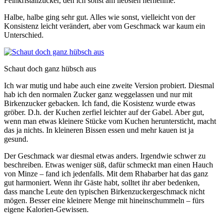
Feinkristallzucker, den ich sonst am liebsten hernehme.
Halbe, halbe ging sehr gut. Alles wie sonst, vielleicht von der
Konsistenz leicht verändert, aber vom Geschmack war kaum ein
Unterschied.
Schaut doch ganz hübsch aus
Ich war mutig und habe auch eine zweite Version probiert. Diesmal
hab ich den normalen Zucker ganz weggelassen und nur mit
Birkenzucker gebacken. Ich fand, die Kosistenz wurde etwas
gröber. D.h. der Kuchen zerfiel leichter auf der Gabel. Aber gut,
wenn man etwas kleinere Stücke vom Kuchen heruntersticht, macht
das ja nichts. In kleineren Bissen essen und mehr kauen ist ja
gesund.
Der Geschmack war diesmal etwas anders. Irgendwie schwer zu
beschreiben. Etwas weniger süß, dafür schmeckt man einen Hauch
von Minze – fand ich jedenfalls. Mit dem Rhabarber hat das ganz
gut harmoniert. Wenn ihr Gäste habt, solltet ihr aber bedenken,
dass manche Leute den typischen Birkenzuckergeschmack nicht
mögen. Besser eine kleinere Menge mit hineinschummeln – fürs
eigene Kalorien-Gewissen.