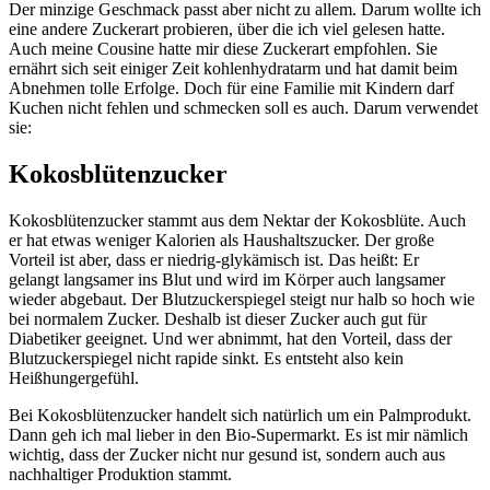
Der minzige Geschmack passt aber nicht zu allem. Darum wollte ich
eine andere Zuckerart probieren, über die ich viel gelesen hatte.
Auch meine Cousine hatte mir diese Zuckerart empfohlen. Sie
ernährt sich seit einiger Zeit kohlenhydratarm und hat damit beim
Abnehmen tolle Erfolge. Doch für eine Familie mit Kindern darf
Kuchen nicht fehlen und schmecken soll es auch. Darum verwendet
sie:
Kokosblütenzucker
Kokosblütenzucker stammt aus dem Nektar der Kokosblüte. Auch
er hat etwas weniger Kalorien als Haushaltszucker. Der große
Vorteil ist aber, dass er niedrig-glykämisch ist. Das heißt: Er
gelangt langsamer ins Blut und wird im Körper auch langsamer
wieder abgebaut. Der Blutzuckerspiegel steigt nur halb so hoch wie
bei normalem Zucker. Deshalb ist dieser Zucker auch gut für
Diabetiker geeignet. Und wer abnimmt, hat den Vorteil, dass der
Blutzuckerspiegel nicht rapide sinkt. Es entsteht also kein
Heißhungergefühl.
Bei Kokosblütenzucker handelt sich natürlich um ein Palmprodukt.
Dann geh ich mal lieber in den Bio-Supermarkt. Es ist mir nämlich
wichtig, dass der Zucker nicht nur gesund ist, sondern auch aus
nachhaltiger Produktion stammt.