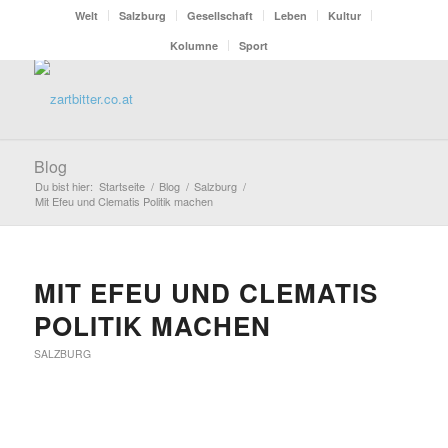
Welt
Salzburg
Gesellschaft
Leben
Kultur
Kolumne
Sport
Blog
Du bist hier:
Startseite
/
Blog
/
Salzburg
/
Mit Efeu und Clematis Politik machen
MIT EFEU UND CLEMATIS
POLITIK MACHEN
SALZBURG