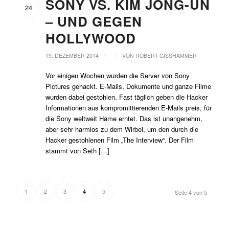
SONY VS. KIM JONG-UN
24
– UND GEGEN
HOLLYWOOD
/
/
19. DEZEMBER 2014
VON
ROBERT GISSHAMMER
Vor einigen Wochen wurden die Server von Sony
Pictures gehackt. E-Mails, Dokumente und ganze Filme
wurden dabei gestohlen. Fast täglich geben die Hacker
Informationen aus kompromittierenden E-Mails preis, für
die Sony weltweit Häme erntet. Das ist unangenehm,
aber sehr harmlos zu dem Wirbel, um den durch die
Hacker gestohlenen Film „The Interview“. Der Film
stammt von Seth […]
1
2
3
5
4
Seite 4 von 5