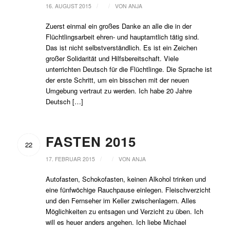
/
/
16. AUGUST 2015
VON
ANJA
Zuerst einmal ein großes Danke an alle die in der
Flüchtlingsarbeit ehren- und hauptamtlich tätig sind.
Das ist nicht selbstverständlich. Es ist ein Zeichen
großer Solidarität und Hilfsbereitschaft. Viele
unterrichten Deutsch für die Flüchtlinge. Die Sprache ist
der erste Schritt, um ein bisschen mit der neuen
Umgebung vertraut zu werden. Ich habe 20 Jahre
Deutsch […]
FASTEN 2015
22
/
/
17. FEBRUAR 2015
VON
ANJA
Autofasten, Schokofasten, keinen Alkohol trinken und
eine fünfwöchige Rauchpause einlegen. Fleischverzicht
und den Fernseher im Keller zwischenlagern. Alles
Möglichkeiten zu entsagen und Verzicht zu üben. Ich
will es heuer anders angehen. Ich liebe Michael