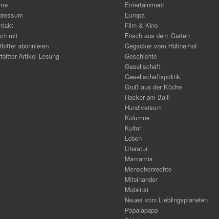
me
Entertainment
pressum
Europa
ntakt
Film & Kino
ch mit
Frisch aus dem Garten
tbitter abonnieren
Gegacker vom Hühnerhof
tbitter Artikel Lesung
Geschichte
Gesellschaft
Gesellschaftspolitik
Gruß aus der Küche
Hacker am Ball!
Hundiversum
Kolumne
Kultur
Leben
Literatur
Mamamia
Menschenrechte
Miteinander
Mobilität
Neues vom Lieblingsplaneten
Papalapapp