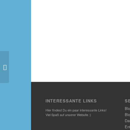
Vom Seifenspender bis
zum Schrank
INTERESSANTE LINKS
S
Bl
Hier findest Du ein paar interessante Links!
Bl
Viel Spaß auf unserer Website :)
Das
En