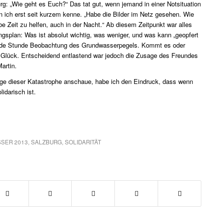
: „Wie geht es Euch?“ Das tat gut, wenn jemand in einer Notsituation
en ich erst seit kurzem kenne. „Habe die Bilder im Netz gesehen. Wie
be Zeit zu helfen, auch in der Nacht.“ Ab diesem Zeitpunkt war alles
ngsplan: Was ist absolut wichtig, was weniger, und was kann „geopfert
 jede Stunde Beobachtung des Grundwasserpegels. Kommt es oder
 Glück. Entscheidend entlastend war jedoch die Zusage des Freundes
Martin.
Zuge dieser Katastrophe anschaue, habe ich den Eindruck, dass wenn
idarisch ist.
SER 2013
,
SALZBURG
,
SOLIDARITÄT