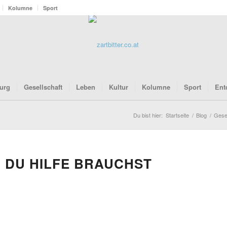
Kolumne
Sport
urg
Gesellschaft
Leben
Kultur
Kolumne
Sport
Ent
Du bist hier:
Startseite
/
Blog
/
Gesel
 DU HILFE BRAUCHST