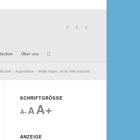
decken
Über uns
lschaft
/
Augenblicke
/
Wollte fragen, ob du Hilfe brauchst
SCHRIFTGRÖSSE
A+
A
A-
ANZEIGE