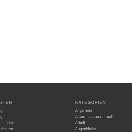
EITEN
KATEGORIEN
og
Allgemein
og
Altern- Lust und Frust!
 sind wir
Arbeit
tdecken
Augenblicke