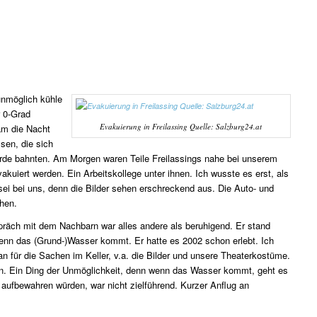
unmöglich kühle
 0-Grad
Evakuierung in Freilassing Quelle: Salzburg24.at
am die Nacht
en, die sich
rde bahnten. Am Morgen waren Teile Freilassings nahe bei unserem
uiert werden. Ein Arbeitskollege unter ihnen. Ich wusste es erst, als
sei bei uns, denn die Bilder sehen erschreckend aus. Die Auto- und
hen.
präch mit dem Nachbarn war alles andere als beruhigend. Er stand
wenn das (Grund-)Wasser kommt. Er hatte es 2002 schon erlebt. Ich
n für die Sachen im Keller, v.a. die Bilder und unsere Theaterkostüme.
men. Ein Ding der Unmöglichkeit, denn wenn das Wasser kommt, geht es
 aufbewahren würden, war nicht zielführend. Kurzer Anflug an