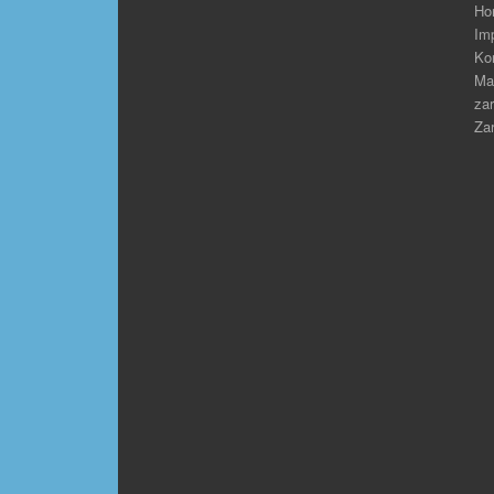
Ho
Im
Ko
Ma
zar
Zar