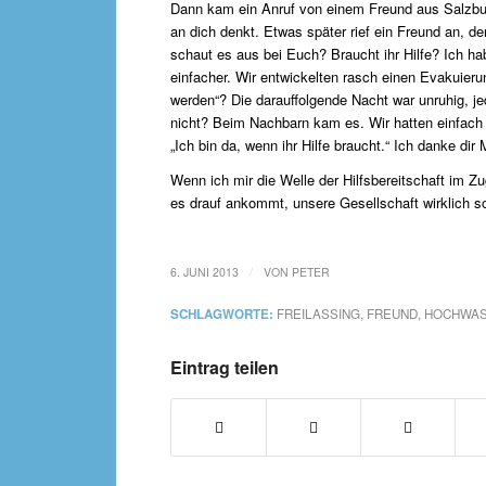
Dann kam ein Anruf von einem Freund aus Salzburg
an dich denkt. Etwas später rief ein Freund an, d
schaut es aus bei Euch? Braucht ihr Hilfe? Ich ha
einfacher. Wir entwickelten rasch einen Evakuieru
werden“? Die darauffolgende Nacht war unruhig,
nicht? Beim Nachbarn kam es. Wir hatten einfach
„Ich bin da, wenn ihr Hilfe braucht.“ Ich danke dir 
Wenn ich mir die Welle der Hilfsbereitschaft im 
es drauf ankommt, unsere Gesellschaft wirklich sol
/
6. JUNI 2013
VON
PETER
SCHLAGWORTE:
FREILASSING
,
FREUND
,
HOCHWAS
Eintrag teilen