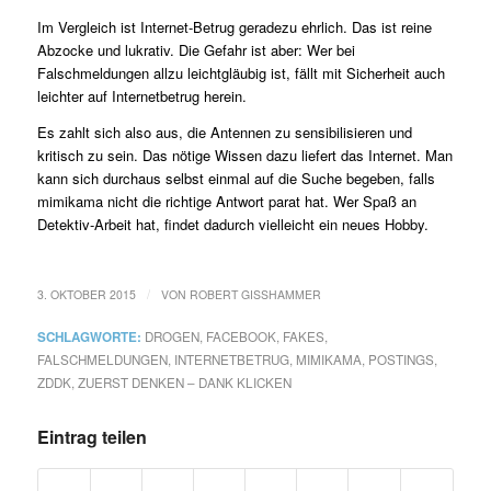
Im Vergleich ist Internet-Betrug geradezu ehrlich. Das ist reine
Abzocke und lukrativ. Die Gefahr ist aber: Wer bei
Falschmeldungen allzu leichtgläubig ist, fällt mit Sicherheit auch
leichter auf Internetbetrug herein.
Es zahlt sich also aus, die Antennen zu sensibilisieren und
kritisch zu sein. Das nötige Wissen dazu liefert das Internet. Man
kann sich durchaus selbst einmal auf die Suche begeben, falls
mimikama nicht die richtige Antwort parat hat. Wer Spaß an
Detektiv-Arbeit hat, findet dadurch vielleicht ein neues Hobby.
/
3. OKTOBER 2015
VON
ROBERT GISSHAMMER
SCHLAGWORTE:
DROGEN
,
FACEBOOK
,
FAKES
,
FALSCHMELDUNGEN
,
INTERNETBETRUG
,
MIMIKAMA
,
POSTINGS
,
ZDDK
,
ZUERST DENKEN – DANK KLICKEN
Eintrag teilen