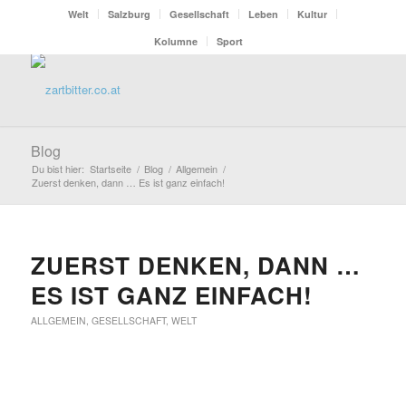
Welt
Salzburg
Gesellschaft
Leben
Kultur
Kolumne
Sport
Blog
Du bist hier:
Startseite
/
Blog
/
Allgemein
/
Zuerst denken, dann … Es ist ganz einfach!
ZUERST DENKEN, DANN …
ES IST GANZ EINFACH!
ALLGEMEIN
,
GESELLSCHAFT
,
WELT