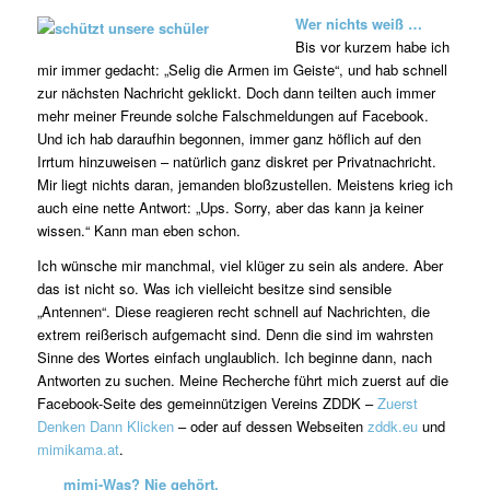
Wer nichts weiß …
Bis vor kurzem habe ich
mir immer gedacht: „Selig die Armen im Geiste“, und hab schnell
zur nächsten Nachricht geklickt. Doch dann teilten auch immer
mehr meiner Freunde solche Falschmeldungen auf Facebook.
Und ich hab daraufhin begonnen, immer ganz höflich auf den
Irrtum hinzuweisen – natürlich ganz diskret per Privatnachricht.
Mir liegt nichts daran, jemanden bloßzustellen. Meistens krieg ich
auch eine nette Antwort: „Ups. Sorry, aber das kann ja keiner
wissen.“ Kann man eben schon.
Ich wünsche mir manchmal, viel klüger zu sein als andere. Aber
das ist nicht so. Was ich vielleicht besitze sind sensible
„Antennen“. Diese reagieren recht schnell auf Nachrichten, die
extrem reißerisch aufgemacht sind. Denn die sind im wahrsten
Sinne des Wortes einfach unglaublich. Ich beginne dann, nach
Antworten zu suchen. Meine Recherche führt mich zuerst auf die
Facebook-Seite des gemeinnützigen Vereins ZDDK –
Zuerst
Denken Dann Klicken
– oder auf dessen Webseiten
zddk.eu
und
mimikama.at
.
mimi-Was? Nie gehört.