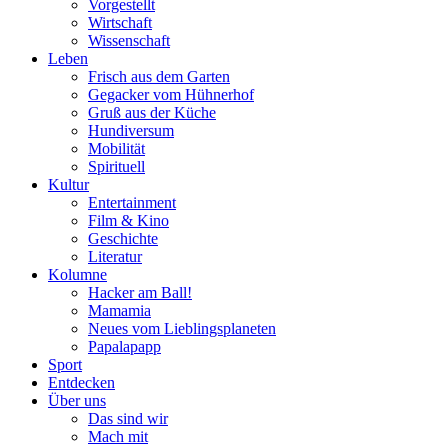
Vorgestellt
Wirtschaft
Wissenschaft
Leben
Frisch aus dem Garten
Gegacker vom Hühnerhof
Gruß aus der Küche
Hundiversum
Mobilität
Spirituell
Kultur
Entertainment
Film & Kino
Geschichte
Literatur
Kolumne
Hacker am Ball!
Mamamia
Neues vom Lieblingsplaneten
Papalapapp
Sport
Entdecken
Über uns
Das sind wir
Mach mit