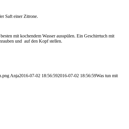
r Saft einer Zitrone.
m besten mit kochendem Wasser ausspülen. Ein Geschirrtuch mit
chrauben und auf den Kopf stellen.
-n.png
Anja
2016-07-02 18:56:59
2016-07-02 18:56:59
Was tun mit