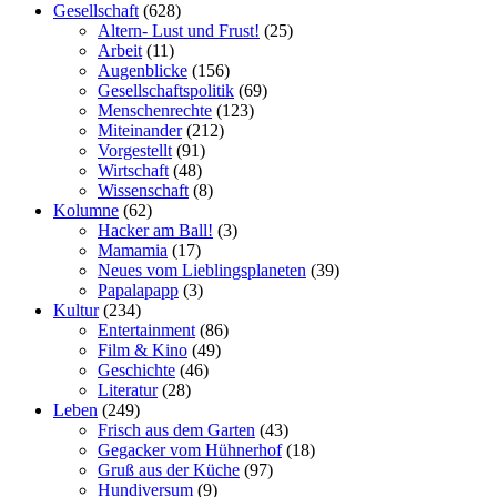
Gesellschaft
(628)
Altern- Lust und Frust!
(25)
Arbeit
(11)
Augenblicke
(156)
Gesellschaftspolitik
(69)
Menschenrechte
(123)
Miteinander
(212)
Vorgestellt
(91)
Wirtschaft
(48)
Wissenschaft
(8)
Kolumne
(62)
Hacker am Ball!
(3)
Mamamia
(17)
Neues vom Lieblingsplaneten
(39)
Papalapapp
(3)
Kultur
(234)
Entertainment
(86)
Film & Kino
(49)
Geschichte
(46)
Literatur
(28)
Leben
(249)
Frisch aus dem Garten
(43)
Gegacker vom Hühnerhof
(18)
Gruß aus der Küche
(97)
Hundiversum
(9)