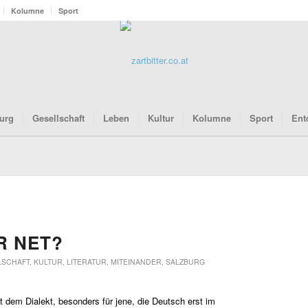
Kolumne
Sport
urg
Gesellschaft
Leben
Kultur
Kolumne
Sport
Ent
R NET?
LSCHAFT
,
KULTUR
,
LITERATUR
,
MITEINANDER
,
SALZBURG
it dem Dialekt, besonders für jene, die Deutsch erst im