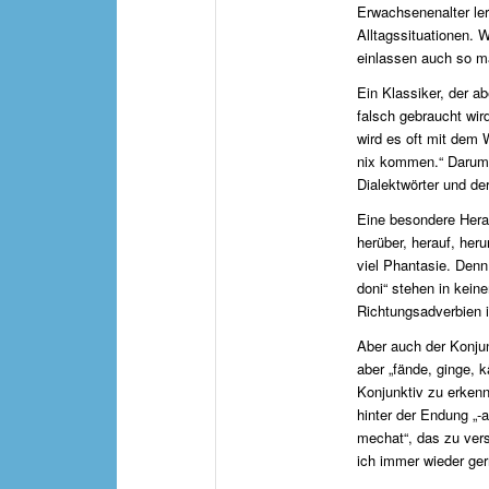
Erwachsenenalter le
Alltagssituationen. 
einlassen auch so m
Ein Klassiker, der abe
falsch gebraucht wird
wird es oft mit dem
nix kommen.“ Darum 
Dialektwörter und de
Eine besondere Herau
herüber, herauf, her
viel Phantasie. Denn
doni“ stehen in kein
Richtungsadverbien i
Aber auch der Konjun
aber „fände, ginge,
Konjunktiv zu erkenn
hinter der Endung „-a
mechat“, das zu vers
ich immer wieder ge