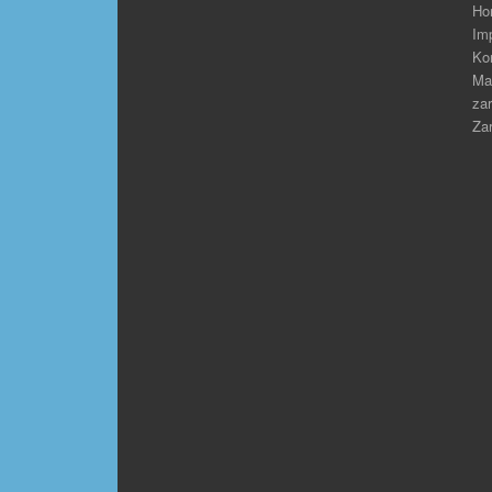
Ho
Im
Ko
Ma
zar
Zar