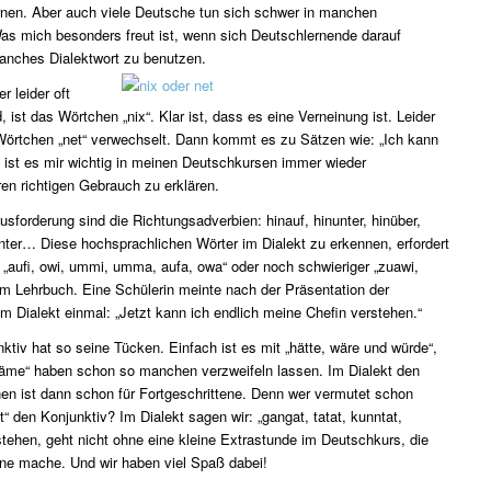
rnen. Aber auch viele Deutsche tun sich schwer in manchen
Was mich besonders freut ist, wenn sich Deutschlernende darauf
anches Dialektwort zu benutzen.
r leider oft
, ist das Wörtchen „nix“. Klar ist, dass es eine Verneinung ist. Leider
 Wörtchen „net“ verwechselt. Dann kommt es zu Sätzen wie: „Ich kann
ist es mir wichtig in meinen Deutschkursen immer wieder
ren richtigen Gebrauch zu erklären.
sforderung sind die Richtungsadverbien: hinauf, hinunter, hinüber,
unter… Diese hochsprachlichen Wörter im Dialekt zu erkennen, erfordert
 „aufi, owi, ummi, umma, aufa, owa“ oder noch schwieriger „zuawi,
em Lehrbuch. Eine Schülerin meinte nach der Präsentation der
m Dialekt einmal: „Jetzt kann ich endlich meine Chefin verstehen.“
ktiv hat so seine Tücken. Einfach ist es mit „hätte, wäre und würde“,
 käme“ haben schon so manchen verzweifeln lassen. Im Dialekt den
en ist dann schon für Fortgeschrittene. Denn wer vermutet schon
t“ den Konjunktiv? Im Dialekt sagen wir: „gangat, tatat, kunntat,
tehen, geht nicht ohne eine kleine Extrastunde im Deutschkurs, die
rne mache. Und wir haben viel Spaß dabei!