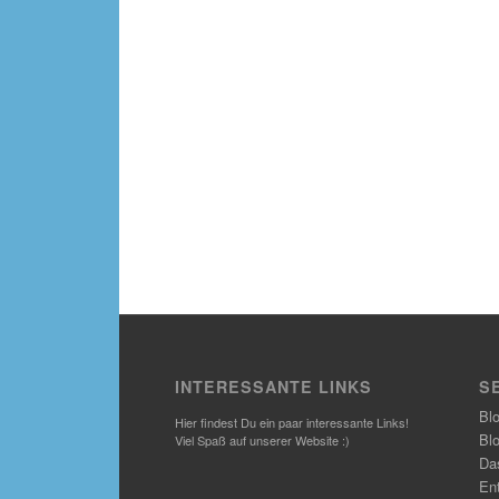
INTERESSANTE LINKS
S
Bl
Hier findest Du ein paar interessante Links!
Bl
Viel Spaß auf unserer Website :)
Das
En