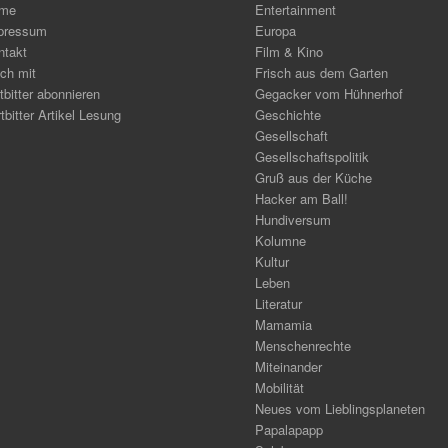
me
Entertainment
pressum
Europa
ntakt
Film & Kino
ch mit
Frisch aus dem Garten
tbitter abonnieren
Gegacker vom Hühnerhof
tbitter Artikel Lesung
Geschichte
Gesellschaft
Gesellschaftspolitik
Gruß aus der Küche
Hacker am Ball!
Hundiversum
Kolumne
Kultur
Leben
Literatur
Mamamia
Menschenrechte
Miteinander
Mobilität
Neues vom Lieblingsplaneten
Papalapapp