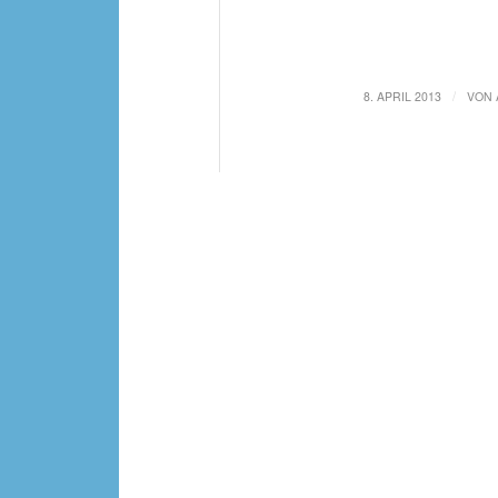
/
8. APRIL 2013
VON