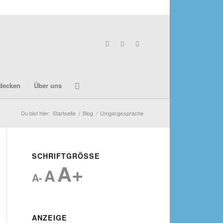
decken
Über uns
Du bist hier:
Startseite
/
Blog
/
Umgangssprache
SCHRIFTGRÖSSE
A+
A
A-
ANZEIGE