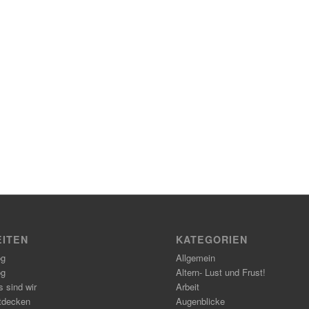
EITEN
KATEGORIEN
og
Allgemein
og
Altern- Lust und Frust!
 sind wir
Arbeit
tdecken
Augenblicke