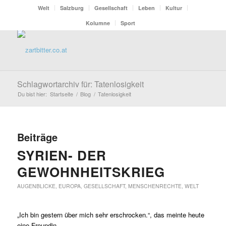
Welt
Salzburg
Gesellschaft
Leben
Kultur
Kolumne
Sport
Schlagwortarchiv für: Tatenlosigkeit
Du bist hier:
Startseite
/
Blog
/
Tatenlosigkeit
Beiträge
SYRIEN- DER
GEWOHNHEITSKRIEG
AUGENBLICKE
,
EUROPA
,
GESELLSCHAFT
,
MENSCHENRECHTE
,
WELT
„Ich bin gestern über mich sehr erschrocken.“, das meinte heute
eine Freundin.