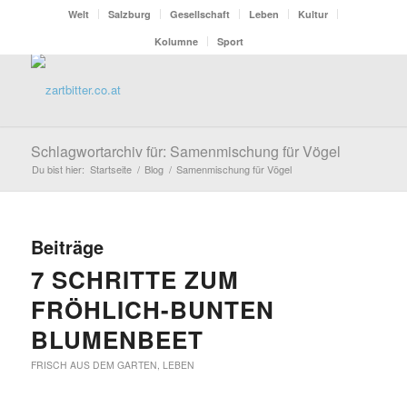
Welt
Salzburg
Gesellschaft
Leben
Kultur
Kolumne
Sport
Schlagwortarchiv für: Samenmischung für Vögel
Du bist hier:
Startseite
/
Blog
/
Samenmischung für Vögel
Beiträge
7 SCHRITTE ZUM
FRÖHLICH-BUNTEN
BLUMENBEET
FRISCH AUS DEM GARTEN
,
LEBEN