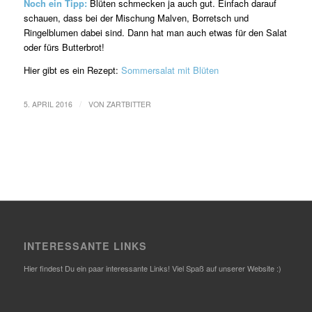
Noch ein Tipp:
Blüten schmecken ja auch gut. Einfach darauf
schauen, dass bei der Mischung Malven, Borretsch und
Ringelblumen dabei sind. Dann hat man auch etwas für den Salat
oder fürs Butterbrot!
Hier gibt es ein Rezept:
Sommersalat mit Blüten
/
5. APRIL 2016
VON
ZARTBITTER
INTERESSANTE LINKS
Hier findest Du ein paar interessante Links! Viel Spaß auf unserer Website :)