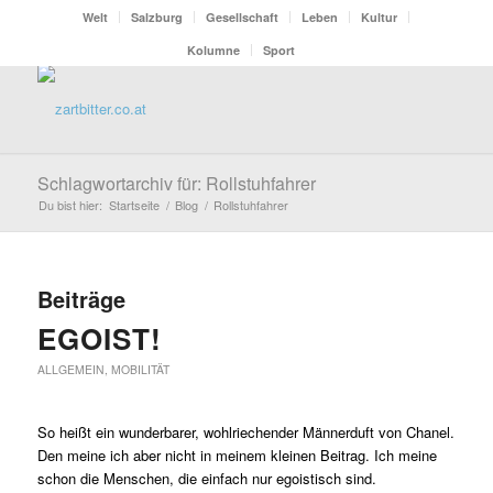
Welt
Salzburg
Gesellschaft
Leben
Kultur
Kolumne
Sport
Schlagwortarchiv für: Rollstuhfahrer
Du bist hier:
Startseite
/
Blog
/
Rollstuhfahrer
Beiträge
EGOIST!
ALLGEMEIN
,
MOBILITÄT
So heißt ein wunderbarer, wohlriechender Männerduft von Chanel.
Den meine ich aber nicht in meinem kleinen Beitrag. Ich meine
schon die Menschen, die einfach nur egoistisch sind.