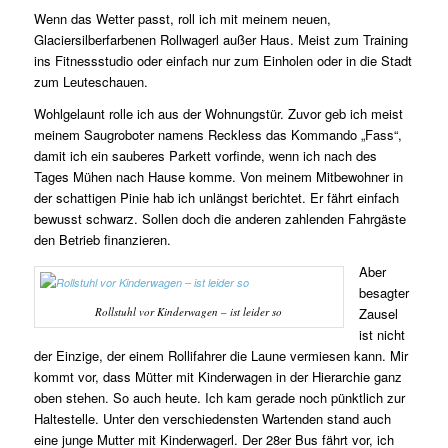
Wenn das Wetter passt, roll ich mit meinem neuen,
Glaciersilberfarbenen Rollwagerl außer Haus. Meist zum Training
ins Fitnessstudio oder einfach nur zum Einholen oder in die Stadt
zum Leuteschauen.
Wohlgelaunt rolle ich aus der Wohnungstür. Zuvor geb ich meist
meinem Saugroboter namens Reckless das Kommando „Fass“,
damit ich ein sauberes Parkett vorfinde, wenn ich nach des
Tages Mühen nach Hause komme. Von meinem Mitbewohner in
der schattigen Pinie hab ich unlängst berichtet. Er fährt einfach
bewusst schwarz. Sollen doch die anderen zahlenden Fahrgäste
den Betrieb finanzieren.
Aber
besagter
Rollstuhl vor Kinderwagen – ist leider so
Zausel
ist nicht
der Einzige, der einem Rollifahrer die Laune vermiesen kann. Mir
kommt vor, dass Mütter mit Kinderwagen in der Hierarchie ganz
oben stehen. So auch heute. Ich kam gerade noch pünktlich zur
Haltestelle. Unter den verschiedensten Wartenden stand auch
eine junge Mutter mit Kinderwagerl. Der 28er Bus fährt vor, ich