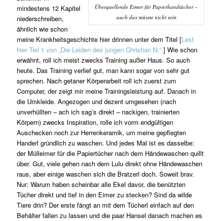
Überquellende Eimer für Papierhandtücher –
mindestens 12 Kapitel
auch das müsste nicht sein
niederschreiben,
ähnlich wie schon
meine Krankheitsgeschichte hier drinnen unter dem Titel [
Lest
hier Teil 1 von „Die Leiden des jungen Christian N.“
] Wie schon
erwähnt, roll ich meist zwecks Training außer Haus. So auch
heute. Das Training verlief gut, man kann sogar von sehr gut
sprechen. Nach getaner Körperarbeit roll ich zuerst zum
Computer, der zeigt mir meine Trainingsleistung auf. Danach in
die Umkleide. Angezogen und dezent umgesehen (nach
unverhüllten – ach ich sag’s direkt – nackigen, trainierten
Körpern) zwecks Inspiration, rolle ich vorm endgültigen
Auschecken noch zur Herrenkeramik, um meine gepflegten
Handerl gründlich zu waschen. Und jedes Mal ist es dasselbe:
der Mülleimer für die Papiertücher nach dem Händewaschen quillt
über. Gut, viele gehen nach dem Lulu direkt ohne Händewaschen
raus, aber einige waschen sich die Bratzerl doch. Soweit brav.
Nur: Warum haben scheinbar alle Ekel davor, die benützten
Tücher direkt und tief in den Eimer zu stecken? Sind da wilde
Tiere drin? Der erste fängt an mit dem Tücherl einfach auf den
Behälter fallen zu lassen und die paar Hansel danach machen es