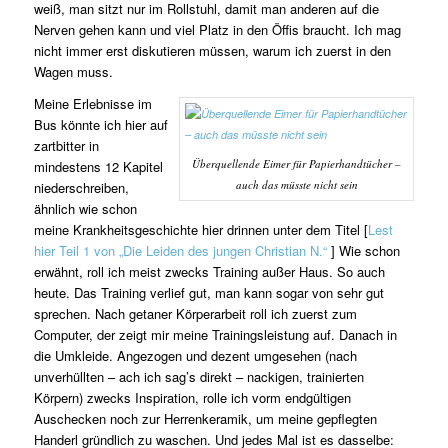
weiß, man sitzt nur im Rollstuhl, damit man anderen auf die
Nerven gehen kann und viel Platz in den Öffis braucht. Ich mag
nicht immer erst diskutieren müssen, warum ich zuerst in den
Wagen muss.
Meine Erlebnisse im
Bus könnte ich hier auf
zartbitter in
Überquellende Eimer für Papierhandtücher –
mindestens 12 Kapitel
auch das müsste nicht sein
niederschreiben,
ähnlich wie schon
meine Krankheitsgeschichte hier drinnen unter dem Titel [
Lest
hier Teil 1 von „Die Leiden des jungen Christian N.“
] Wie schon
erwähnt, roll ich meist zwecks Training außer Haus. So auch
heute. Das Training verlief gut, man kann sogar von sehr gut
sprechen. Nach getaner Körperarbeit roll ich zuerst zum
Computer, der zeigt mir meine Trainingsleistung auf. Danach in
die Umkleide. Angezogen und dezent umgesehen (nach
unverhüllten – ach ich sag’s direkt – nackigen, trainierten
Körpern) zwecks Inspiration, rolle ich vorm endgültigen
Auschecken noch zur Herrenkeramik, um meine gepflegten
Handerl gründlich zu waschen. Und jedes Mal ist es dasselbe: