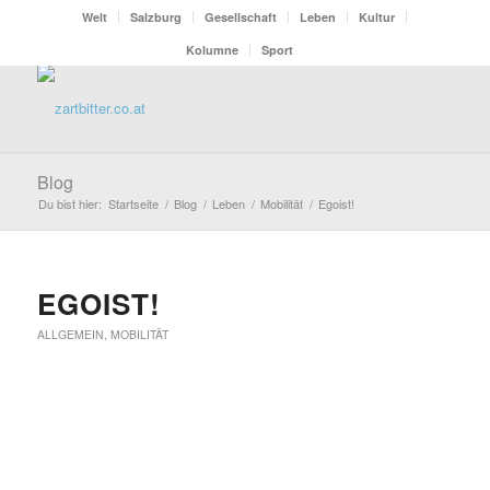
Welt
Salzburg
Gesellschaft
Leben
Kultur
Kolumne
Sport
Blog
Du bist hier:
Startseite
/
Blog
/
Leben
/
Mobilität
/
Egoist!
EGOIST!
ALLGEMEIN
,
MOBILITÄT