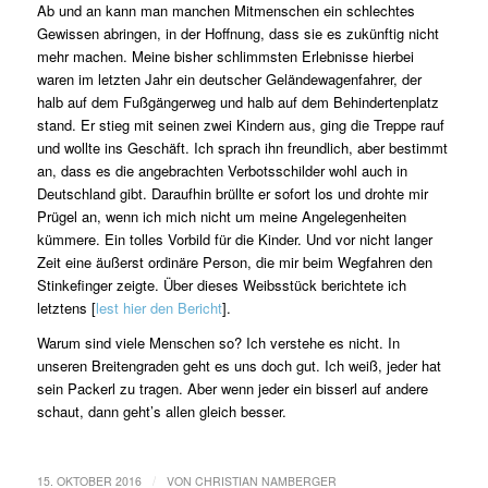
Ab und an kann man manchen Mitmenschen ein schlechtes
Gewissen abringen, in der Hoffnung, dass sie es zukünftig nicht
mehr machen. Meine bisher schlimmsten Erlebnisse hierbei
waren im letzten Jahr ein deutscher Geländewagenfahrer, der
halb auf dem Fußgängerweg und halb auf dem Behindertenplatz
stand. Er stieg mit seinen zwei Kindern aus, ging die Treppe rauf
und wollte ins Geschäft. Ich sprach ihn freundlich, aber bestimmt
an, dass es die angebrachten Verbotsschilder wohl auch in
Deutschland gibt. Daraufhin brüllte er sofort los und drohte mir
Prügel an, wenn ich mich nicht um meine Angelegenheiten
kümmere. Ein tolles Vorbild für die Kinder. Und vor nicht langer
Zeit eine äußerst ordinäre Person, die mir beim Wegfahren den
Stinkefinger zeigte. Über dieses Weibsstück berichtete ich
letztens [
lest hier den Bericht
].
Warum sind viele Menschen so? Ich verstehe es nicht. In
unseren Breitengraden geht es uns doch gut. Ich weiß, jeder hat
sein Packerl zu tragen. Aber wenn jeder ein bisserl auf andere
schaut, dann geht’s allen gleich besser.
/
15. OKTOBER 2016
VON
CHRISTIAN NAMBERGER