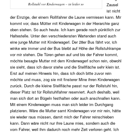
Rollstuhl vor Kinderwagen – ist leider so
Zausel
ist nicht
der Einzige, der einem Rollifahrer die Laune vermiesen kann. Mir
kommt vor, dass Mütter mit Kinderwagen in der Hierarchie ganz
oben stehen. So auch heute. Ich kam gerade noch pünktlich zur
Haltestelle. Unter den verschiedensten Wartenden stand auch
eine junge Mutter mit Kinderwagerl. Der 28er Bus fährt vor, ich
winke wie immer und der Bus bleibt auf Höhe der Rollstuhlrampe
vor mir stehen. Die Türen gehen auf und bis der Fahrer kommt,
möchte besagte Mutter mit dem Kinderwagerl schon rein, obwohl
sie sieht, dass ich davor stehe und die Stellfläche sehr klein ist.
Erst auf meinen Hinweis hin, dass ich doch bitte zuvor rein
möchte und muss, zog sie mit finsterer Mine ihren Kinderwagen
zurück. Durch die kleine Stellfläche passt nur der Rollstuhl hin,
dieser Platz ist für Rollstuhlfahrer reserviert. Auch deshalb, weil
man sich dort an Bügeln festhalten oder auch anschnallen kann.
Mit einem Kinderwagen muss man sich leider im Durchgang
platzieren. Wäre die Mutter samt Kinderwagen vor mir rein, hätte
sie wieder raus müssen, damit mich der Fahrer reinschieben
kann. Dann wäre nicht nur ihre Laune mies, sondern auch die
vom Fahrer, weil ihm dadurch noch mehr Zeit verloren geht. Ich