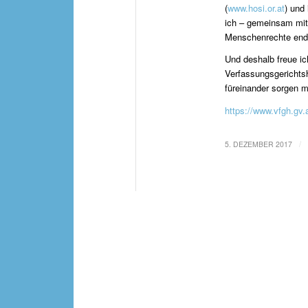
(
www.hosi.or.at
) und 
ich – gemeinsam mit 
Menschenrechte endli
Und deshalb freue ic
Verfassungsgerichtsh
füreinander sorgen m
https://www.vfgh.gv
/
5. DEZEMBER 2017