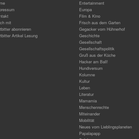
me
Entertainment
pressum
Europa
ntakt
Film & Kino
ch mit
Frisch aus dem Garten
tbitter abonnieren
Gegacker vom Hühnerhof
tbitter Artikel Lesung
Geschichte
Gesellschaft
Gesellschaftspolitik
Gruß aus der Küche
Hacker am Ball!
Hundiversum
Kolumne
Kultur
Leben
Literatur
Mamamia
Menschenrechte
Miteinander
Mobilität
Neues vom Lieblingsplaneten
Papalapapp