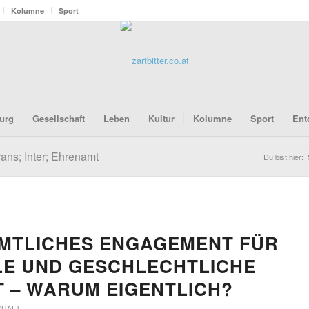
Kolumne
Sport
urg
Gesellschaft
Leben
Kultur
Kolumne
Sport
Ent
rans; Inter; Ehrenamt
Du bist hier:
MTLICHES ENGAGEMENT FÜR
LE UND GESCHLECHTLICHE
T – WARUM EIGENTLICH?
CHAFT