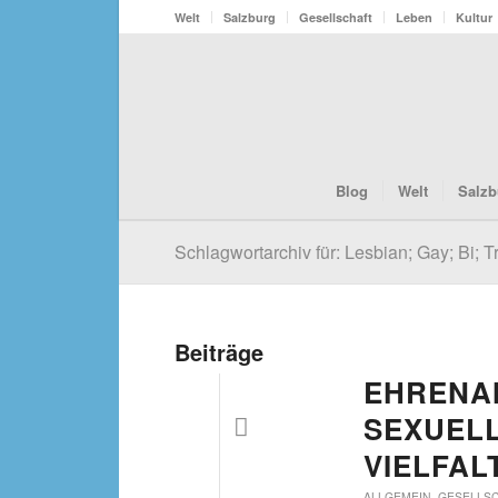
Welt
Salzburg
Gesellschaft
Leben
Kultur
Blog
Welt
Salzb
Schlagwortarchiv für: Lesbian; Gay; Bi; T
Beiträge
EHRENA
SEXUEL
VIELFAL
ALLGEMEIN
,
GESELLS