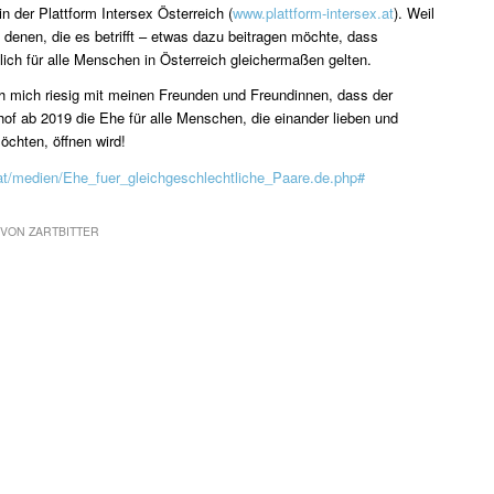
in der Plattform Intersex Österreich (
www.plattform-intersex.at
). Weil
denen, die es betrifft – etwas dazu beitragen möchte, dass
ch für alle Menschen in Österreich gleichermaßen gelten.
h mich riesig mit meinen Freunden und Freundinnen, dass der
of ab 2019 die Ehe für alle Menschen, die einander lieben und
öchten, öffnen wird!
.at/medien/Ehe_fuer_gleichgeschlechtliche_Paare.de.php#
VON
ZARTBITTER