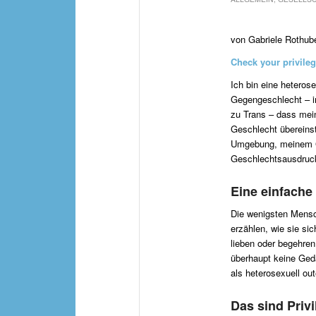
von Gabriele Rothub
Check your privileg
Ich bin eine heteros
Gegengeschlecht – i
zu Trans – dass mei
Geschlecht übereins
Umgebung, meinem G
Geschlechtsausdruc
Eine einfache
Die wenigsten Mens
erzählen, wie sie si
lieben oder begehren
überhaupt keine Geda
als heterosexuell out
Das sind Privi