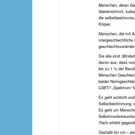
Menschen, deren Ges
übereinstimmt, subs
die selbstbestimmte,
Körper.
Menschen, die mit A
intergeschlechtlic
geschlechtsveränder
Sie alle sind „Minder
davon aus, dass rund
bis zu 1 % der Bevö
Menschen Geschlech
beider Normgeschlec
LGBTI*-„Spektrum“ fäl
Es geht schlicht un
Selbstbestimmung, au
Es geht um Menschen
Selbstmordversuchsr
7fach erhöht gegenü
Deshalb bin ich – al