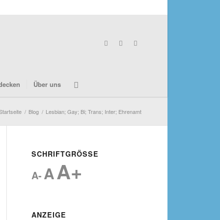
decken
Über uns
Startseite
/
Blog
/
Lesbian; Gay; Bi; Trans; Inter; Ehrenamt
SCHRIFTGRÖSSE
A+
A
A-
ANZEIGE