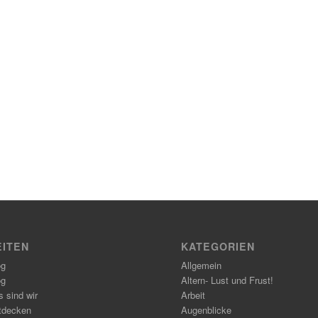
EITEN
KATEGORIEN
og
Allgemein
og
Altern- Lust und Frust!
 sind wir
Arbeit
tdecken
Augenblicke