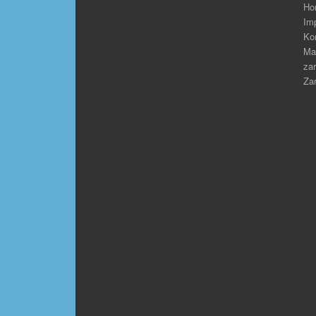
Ho
Im
Ko
Ma
zar
Zar