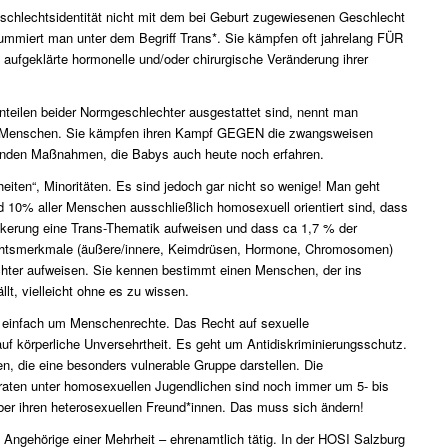
chlechtsidentität nicht mit dem bei Geburt zugewiesenen Geschlecht
ummiert man unter dem Begriff Trans*. Sie kämpfen oft jahrelang FÜR
 aufgeklärte hormonelle und/oder chirurgische Veränderung ihrer
nteilen beider Normgeschlechter ausgestattet sind, nennt man
he Menschen. Sie kämpfen ihren Kampf GEGEN die zwangsweisen
nden Maßnahmen, die Babys auch heute noch erfahren.
heiten“, Minoritäten. Es sind jedoch gar nicht so wenige! Man geht
 10% aller Menschen ausschließlich homosexuell orientiert sind, dass
lkerung eine Trans-Thematik aufweisen und dass ca 1,7 % der
tsmerkmale (äußere/innere, Keimdrüsen, Hormone, Chromosomen)
hter aufweisen. Sie kennen bestimmt einen Menschen, der ins
lt, vielleicht ohne es zu wissen.
d einfach um Menschenrechte. Das Recht auf sexuelle
f körperliche Unversehrtheit. Es geht um Antidiskriminierungsschutz.
, die eine besonders vulnerable Gruppe darstellen. Die
aten unter homosexuellen Jugendlichen sind noch immer um 5- bis
ber ihren heterosexuellen Freund*innen. Das muss sich ändern!
s Angehörige einer Mehrheit – ehrenamtlich tätig. In der HOSI Salzburg