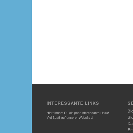
INTERESSANTE LINKS
S
Bl
Hier findest Du ein paar interessante Links!
Bl
Viel Spaß auf unserer Website :)
Das
En