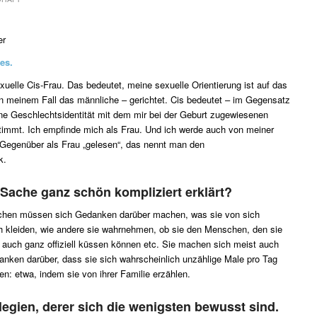
er
es.
exuelle Cis-Frau. Das bedeutet, meine sexuelle Orientierung ist auf das
n meinem Fall das männliche – gerichtet. Cis bedeutet – im Gegensatz
ne Geschlechtsidentität mit dem mir bei der Geburt zugewiesenen
timmt. Ich empfinde mich als Frau. Und ich werde auch von meiner
egenüber als Frau „gelesen“, das nennt man den
k.
 Sache ganz schön kompliziert erklärt?
chen müssen sich Gedanken darüber machen, was sie von sich
ch kleiden, wie andere sie wahrnehmen, ob sie den Menschen, den sie
 auch ganz offiziell küssen können etc. Sie machen sich meist auch
nken darüber, dass sie sich wahrscheinlich unzählige Male pro Tag
en: etwa, indem sie von ihrer Familie erzählen.
legien, derer sich die wenigsten bewusst sind.