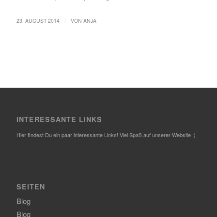
/
23. AUGUST 2014
VON
ANJA
INTERESSANTE LINKS
Hier findest Du ein paar interessante Links! Viel Spaß auf unserer Website :)
SEITEN
Blog
Blog