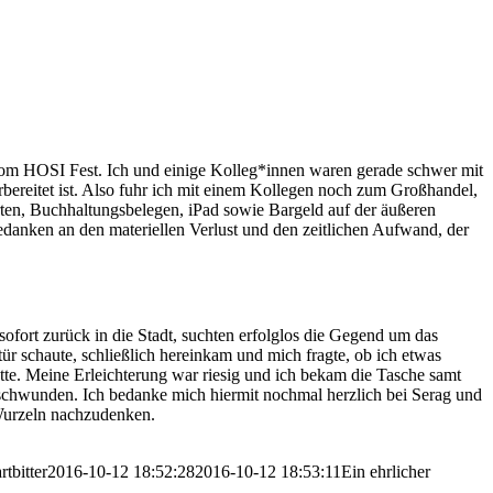
vom HOSI Fest. Ich und einige Kolleg*innen waren gerade schwer mit
rbereitet ist. Also fuhr ich mit einem Kollegen noch zum Großhandel,
rten, Buchhaltungsbelegen, iPad sowie Bargeld auf der äußeren
anken an den materiellen Verlust und den zeitlichen Aufwand, der
sofort zurück in die Stadt, suchten erfolglos die Gegend um das
ür schaute, schließlich hereinkam und mich fragte, ob ich etwas
te. Meine Erleichterung war riesig und ich bekam die Tasche samt
rschwunden. Ich bedanke mich hiermit nochmal herzlich bei Serag und
 Wurzeln nachzudenken.
rtbitter
2016-10-12 18:52:28
2016-10-12 18:53:11
Ein ehrlicher