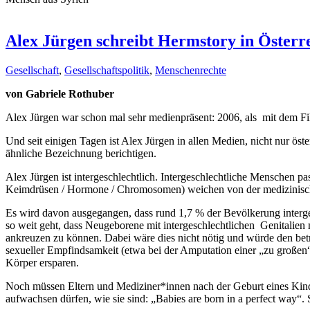
Alex Jürgen schreibt Hermstory in Österr
Gesellschaft
,
Gesellschaftspolitik
,
Menschenrechte
von Gabriele Rothuber
Alex Jürgen war schon mal sehr medienpräsent: 2006, als mit dem Fil
Und seit einigen Tagen ist Alex Jürgen in allen Medien, nicht nur ös
ähnliche Bezeichnung berichtigen.
Alex Jürgen ist intergeschlechtlich. Intergeschlechtliche Menschen p
Keimdrüsen / Hormone / Chromosomen) weichen von der medizinisch
Es wird davon ausgegangen, dass rund 1,7 % der Bevölkerung intergesc
so weit geht, dass Neugeborene mit intergeschlechtlichen Genitalien
ankreuzen zu können. Dabei wäre dies nicht nötig und würde den be
sexueller Empfindsamkeit (etwa bei der Amputation einer „zu großen“
Körper ersparen.
Noch müssen Eltern und Mediziner*innen nach der Geburt eines Kind
aufwachsen dürfen, wie sie sind: „Babies are born in a perfect way“. 