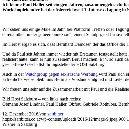
Ich kenne Paul Haller seit einigen Jahren, zusammengebracht ha
Workshopleitender bei der österreichweit 1. Intersex-Tagung in
Wir sahen uns einige Male im Jahr, bei Plattform-Treffen oder Tagung
ehrenamtlich in der „queerconnexion“, einem Schulprojekt für sexuelle
Im Herbst ergab es sich, dass Bernhard Damoser, der das Office der
H
Und da Paul seit Jahren immer wieder mit Erstaunen festgestellt hatte
realisiert hatte, kann er nun zu seinem Beruf machen. Er wird auch d
geschaffene Geschäftsführungsstelle der HOSI Salzburg.
Auch in der
Watchgroup gegen sexistische Werbung
wird Paul sich ei
Erfreulicherweise bleibt uns Berni als Vorstandsmitglied und Leiter des
Wir freuen uns sehr auf die Zusammenarbeit mit Paul und die Realisie
Bild Hosi Salzburg – von links nach rechts:
Obmann Josef Lindner, Paul Haller, Obfrau Gabriele Rothuber, Ber
12. Dezember 2016
/
von
zartbitter
https://zartbitter.co.at/wp-content/uploads/2016/12/image-9.jpeg
960
1
Wiener in Salzburg