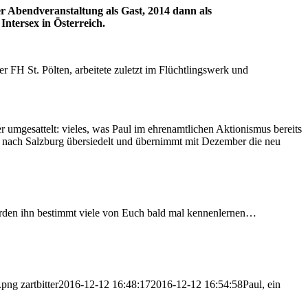
er Abendveranstaltung als Gast, 2014 dann als
Intersex in Österreich.
r FH St. Pölten, arbeitete zuletzt im Flüchtlingswerk und
er umgesattelt: vieles, was Paul im ehrenamtlichen Aktionismus bereits
and nach Salzburg übersiedelt und übernimmt mit Dezember die neu
 werden ihn bestimmt viele von Euch bald mal kennenlernen…
n.png
zartbitter
2016-12-12 16:48:17
2016-12-12 16:54:58
Paul, ein