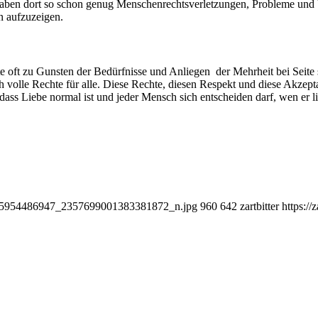
haben dort so schon genug Menschenrechtsverletzungen, Probleme und
n aufzuzeigen.
 oft zu Gunsten der Bedürfnisse und Anliegen der Mehrheit bei Seite 
 volle Rechte für alle. Diese Rechte, diesen Respekt und diese Akzept
, dass Liebe normal ist und jeder Mensch sich entscheiden darf, wen er l
89045954486947_2357699001383381872_n.jpg
960
642
zartbitter
https://