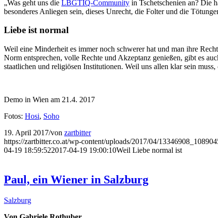
„Was geht uns die
LBGTIQ-Community
in Tschetschenien an? Die 
besonderes Anliegen sein, dieses Unrecht, die Folter und die Tötunge
Liebe ist normal
Weil eine Minderheit es immer noch schwerer hat und man ihre Rechte
Norm entsprechen, volle Rechte und Akzeptanz genießen, gibt es auch
staatlichen und religiösen Institutionen. Weil uns allen klar sein muss
Demo in Wien am 21.4. 2017
Fotos:
Hosi
,
Soho
19. April 2017
/
von
zartbitter
https://zartbitter.co.at/wp-content/uploads/2017/04/13346908_10
04-19 18:59:52
2017-04-19 19:00:10
Weil Liebe normal ist
Paul, ein Wiener in Salzburg
Salzburg
Von Gabriele Rothuber