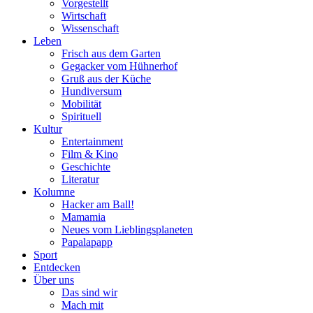
Vorgestellt
Wirtschaft
Wissenschaft
Leben
Frisch aus dem Garten
Gegacker vom Hühnerhof
Gruß aus der Küche
Hundiversum
Mobilität
Spirituell
Kultur
Entertainment
Film & Kino
Geschichte
Literatur
Kolumne
Hacker am Ball!
Mamamia
Neues vom Lieblingsplaneten
Papalapapp
Sport
Entdecken
Über uns
Das sind wir
Mach mit