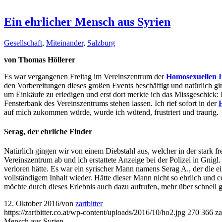
Ein ehrlicher Mensch aus Syrien
Gesellschaft
,
Miteinander
,
Salzburg
von Thomas Höllerer
Es war vergangenen Freitag im Vereinszentrum der
Homosexuellen I
den Vorbereitungen dieses großen Events beschäftigt und natürlich gi
um Einkäufe zu erledigen und erst dort merkte ich das Missgeschick:
Fensterbank des Vereinszentrums stehen lassen. Ich rief sofort in der
auf mich zukommen würde, wurde ich wütend, frustriert und traurig.
Serag, der ehrliche Finder
Natürlich gingen wir von einem Diebstahl aus, welcher in der stark fr
Vereinszentrum ab und ich erstattete Anzeige bei der Polizei in Gnig
verloren hätte. Es war ein syrischer Mann namens Serag A., der die
vollständigem Inhalt wieder. Hätte dieser Mann nicht so ehrlich und
möchte durch dieses Erlebnis auch dazu aufrufen, mehr über schnell
12. Oktober 2016
/
von
zartbitter
https://zartbitter.co.at/wp-content/uploads/2016/10/ho2.jpg
270
366
za
Mensch aus Syrien