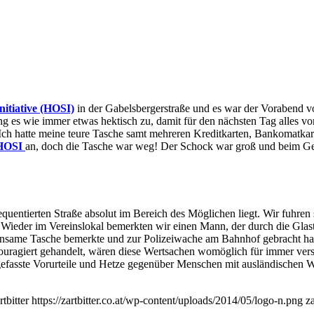
nitiative (HOSI)
in der Gabelsbergerstraße und es war der Vorabend 
ng es wie immer etwas hektisch zu, damit für den nächsten Tag alles vo
 Ich hatte meine teure Tasche samt mehreren Kreditkarten, Bankomatka
HOSI
an, doch die Tasche war weg! Der Schock war groß und beim Ged
equentierten Straße absolut im Bereich des Möglichen liegt. Wir fuhren 
l. Wieder im Vereinslokal bemerkten wir einen Mann, der durch die Glast
 einsame Tasche bemerkte und zur Polizeiwache am Bahnhof gebracht hat
 couragiert gehandelt, wären diese Wertsachen womöglich für immer ve
 gefasste Vorurteile und Hetze gegenüber Menschen mit ausländischen
rtbitter
https://zartbitter.co.at/wp-content/uploads/2014/05/logo-n.png
za