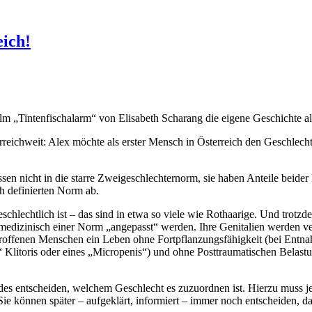
eich!
m „Tintenfischalarm“ von Elisabeth Scharang die eigene Geschichte al
terreichweit: Alex möchte als erster Mensch in Österreich den Geschlec
assen nicht in die starre Zweigeschlechternorm, sie haben Anteile beid
 definierten Norm ab.
hlechtlich ist – das sind in etwa so viele wie Rothaarige. Und trotzdem
 medizinisch einer Norm „angepasst“ werden. Ihre Genitalien werden v
troffenen Menschen ein Leben ohne Fortpflanzungsfähigkeit (bei Entn
 Klitoris oder eines „Micropenis“) und ohne Posttraumatischen Belastu
es entscheiden, welchem Geschlecht es zuzuordnen ist. Hierzu muss je
Sie können später – aufgeklärt, informiert – immer noch entscheiden, d