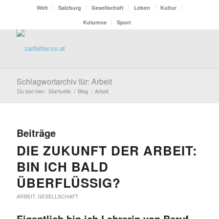
Welt
Salzburg
Gesellschaft
Leben
Kultur
Kolumne
Sport
Schlagwortarchiv für: Arbeit
Du bist hier:
Startseite
/
Blog
/
Arbeit
Beiträge
DIE ZUKUNFT DER ARBEIT:
BIN ICH BALD
ÜBERFLÜSSIG?
ARBEIT
,
GESELLSCHAFT
Eigentlich bin ich Lehrerin von Beruf