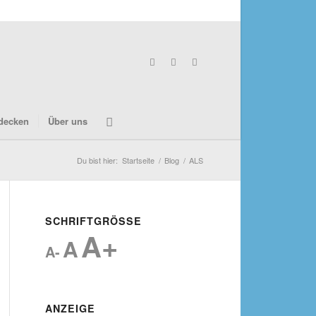
decken
Über uns
Du bist hier:
Startseite
/
Blog
/
ALS
SCHRIFTGRÖSSE
A+
A
A-
ANZEIGE