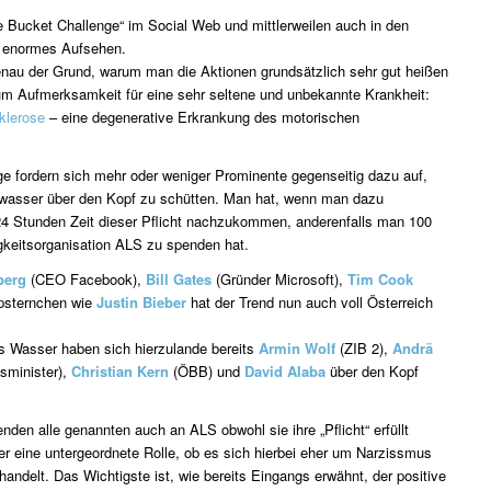
Ice Bucket Challenge“ im Social Web und mittlerweilen auch in den
en enormes Aufsehen.
enau der Grund, warum man die Aktionen grundsätzlich sehr gut heißen
um Aufmerksamkeit für eine sehr seltene und unbekannte Krankheit:
klerose
– eine degenerative Erkrankung des motorischen
e fordern sich mehr oder weniger Prominente gegenseitig dazu auf,
swasser über den Kopf zu schütten. Man hat, wenn man dazu
 24 Stunden Zeit dieser Pflicht nachzukommen, anderenfalls man 100
gkeitsorganisation ALS zu spenden hat.
berg
(CEO Facebook),
Bill Gates
(Gründer Microsoft),
Tim Cook
psternchen wie
Justin Bieber
hat der Trend nun auch voll Österreich
es Wasser haben sich hierzulande bereits
Armin Wolf
(ZIB 2),
Andrä
sminister),
Christian Kern
(ÖBB) und
David Alaba
über den Kopf
nden alle genannten auch an ALS obwohl sie ihre „Pflicht“ erfüllt
er eine untergeordnete Rolle, ob es sich hierbei eher um Narzissmus
andelt. Das Wichtigste ist, wie bereits Eingangs erwähnt, der positive