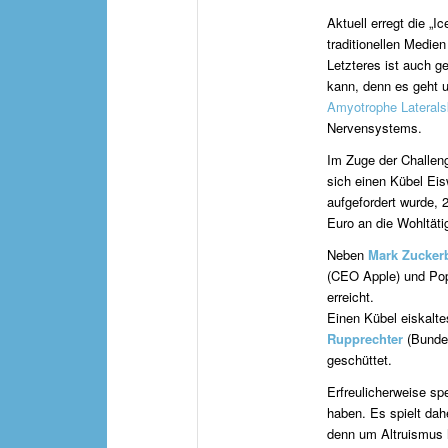
Aktuell erregt die „
traditionellen Medi
Letzteres ist auch g
kann, denn es geht 
Amyotrophe Laterals
Nervensystems.
Im Zuge der Challeng
sich einen Kübel Ei
aufgefordert wurde,
Euro an die Wohltäti
Neben
Mark Zucker
(CEO Apple) und Po
erreicht.
Einen Kübel eiskalt
Rupprechter
(Bunde
geschüttet.
Erfreulicherweise spe
haben. Es spielt dah
denn um Altruismus h