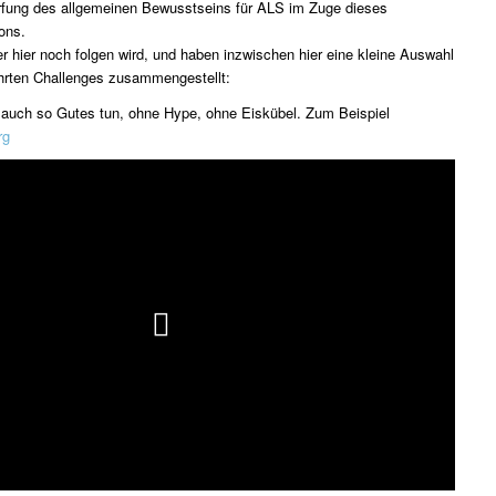
fung des allgemeinen Bewusstseins für ALS im Zuge dieses
ons.
r hier noch folgen wird, und haben inzwischen hier eine kleine Auswahl
ührten Challenges zusammengestellt:
 auch so Gutes tun, ohne Hype, ohne Eiskübel. Zum Beispiel
rg