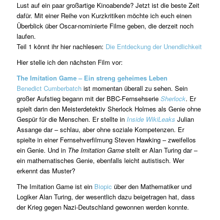
Lust auf ein paar großartige Kinoabende? Jetzt ist die beste Zeit
dafür. Mit einer Reihe von Kurzkritiken möchte ich euch einen
Überblick über Oscar-nominierte Filme geben, die derzeit noch
laufen.
Teil 1 könnt ihr hier nachlesen:
Die Entdeckung der Unendlichkeit
Hier stelle ich den nächsten Film vor:
The Imitation Game – Ein streng geheimes Leben
Benedict Cumberbatch
ist momentan überall zu sehen. Sein
großer Aufstieg begann mit der BBC-Fernsehserie
Sherlock
. Er
spielt darin den Meisterdetektiv Sherlock Holmes als Genie ohne
Gespür für die Menschen. Er stellte in
Inside WikiLeaks
Julian
Assange dar – schlau, aber ohne soziale Kompetenzen. Er
spielte in einer Fernsehverfilmung Steven Hawking – zweifellos
ein Genie. Und in
The Imitation Game
stellt er Alan Turing dar –
ein mathematisches Genie, ebenfalls leicht autistisch. Wer
erkennt das Muster?
The Imitation Game ist ein
Biopic
über den Mathematiker und
Logiker Alan Turing, der wesentlich dazu beigetragen hat, dass
der Krieg gegen Nazi-Deutschland gewonnen werden konnte.