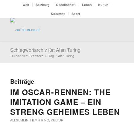
Welt
Salzburg
Gesellschaft
Leben
Kultur
Kolumne
Sport
Schlagwortarchiv für: Alan Turing
Du bist hier:
Startseite
/
Blog
/
Alan Turing
Beiträge
IM OSCAR-RENNEN: THE
IMITATION GAME – EIN
STRENG GEHEIMES LEBEN
ALLGEMEIN
,
FILM & KINO
,
KULTUR