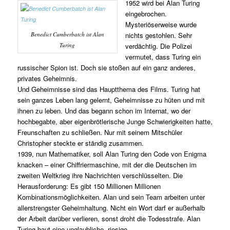
1952 wird bei Alan Turing
eingebrochen.
Mysteriöserweise wurde
Benedict Cumberbatch ist Alan
nichts gestohlen. Sehr
Turing
verdächtig. Die Polizei
vermutet, dass Turing ein
russischer Spion ist. Doch sie stoßen auf ein ganz anderes,
privates Geheimnis.
Und Geheimnisse sind das Hauptthema des Films. Turing hat
sein ganzes Leben lang gelernt, Geheimnisse zu hüten und mit
ihnen zu leben. Und das begann schon im Internat, wo der
hochbegabte, aber eigenbrötlerische Junge Schwierigkeiten hatte,
Freunschaften zu schließen. Nur mit seinem Mitschüler
Christopher steckte er ständig zusammen.
1939, nun Mathematiker, soll Alan Turing den Code von Enigma
knacken – einer Chiffriermaschine, mit der die Deutschen im
zweiten Weltkrieg ihre Nachrichten verschlüsselten. Die
Herausforderung: Es gibt 150 Millionen Millionen
Kombinationsmöglichkeiten. Alan und sein Team arbeiten unter
allerstrengster Geheimhaltung. Nicht ein Wort darf er außerhalb
der Arbeit darüber verlieren, sonst droht die Todesstrafe. Alan
Turing baut eine unglaubliche, riesige