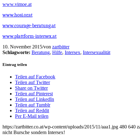
www.vimoe.at
www.hosi.or.at
www.courage-beratung.at
www.plattform-intersex.at
10. November 2015
/
von
zartbitter
Schlagworte:
Beratung
,
Hilfe
,
Intersex
,
Intersexualität
Eintrag teilen
Teilen auf Facebook
Teilen auf Twitter
Share on Twitter
Teilen auf Pinterest
Teilen auf LinkedIn
Teilen auf Tumblr
Teilen auf Reddit
Per E-Mail teilen
https://zartbitter.co.at/wp-content/uploads/2015/11/aaa1.jpg
480
640
z
nicht Bursche sondern Intersex!