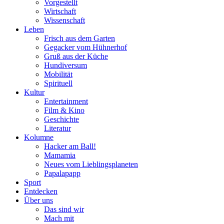
Vorgestellt
Wirtschaft
Wissenschaft
Leben
Frisch aus dem Garten
Gegacker vom Hühnerhof
Gruß aus der Küche
Hundiversum
Mobilität
Spirituell
Kultur
Entertainment
Film & Kino
Geschichte
Literatur
Kolumne
Hacker am Ball!
Mamamia
Neues vom Lieblingsplaneten
Papalapapp
Sport
Entdecken
Über uns
Das sind wir
Mach mit