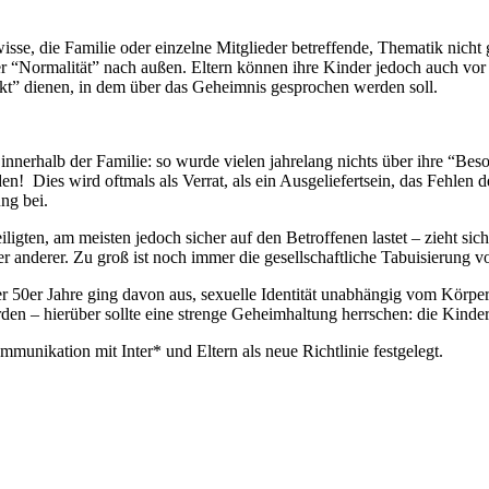
e, die Familie oder einzelne Mitglieder betreffende, Thematik nicht ge
er “Normalität” nach außen. Eltern können ihre Kinder jedoch auch vor
kt” dienen, in dem über das Geheimnis gesprochen werden soll.
 innerhalb der Familie: so wurde vielen jahrelang nichts über ihre “Bes
ies wird oftmals als Verrat, als ein Ausgeliefertsein, das Fehlen de
ng bei.
iligten, am meisten jedoch sicher auf den Betroffenen lastet – zieht sic
 anderer. Zu groß ist noch immer die gesellschaftliche Tabuisierung vo
50er Jahre ging davon aus, sexuelle Identität unabhängig vom Körpe
n – hierüber sollte eine strenge Geheimhaltung herrschen: die Kinder 
unikation mit Inter* und Eltern als neue Richtlinie festgelegt.