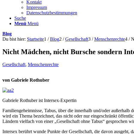
Kontakt
Impressum
Datenschutzbestimmungen
Suche
Menü
Menü
Blog
Du bist hier:
Startseite
1
/
Blog
2
/
Gesellschaft
3
/
Menschenrechte
4
/
N
Nicht Mädchen, nicht Bursche sondern Int
Gesellschaft
,
Menschenrechte
von Gabriele Rothuber
Gabriele Rothuber ist Intersex-Expertin
Familiengeheimnisse, Tabus, über die innerhalb und/oder außerhalb 
wird ein Thema bezeichnet, das nicht oder nur eingeschränkt öffentli
Ländern vielfach von einer „Gesellschaft ohne Tabus“ gesprochen wir
Intersex berührt wunde Punkte der Gesellschaft, die davon ausgeht, da