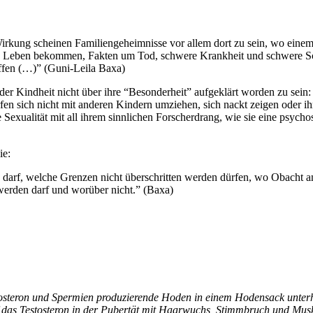
irkung scheinen Familiengeheimnisse vor allem dort zu sein, wo einem 
 Leben bekommen, Fakten um Tod, schwere Krankheit und schwere Schul
reffen (…)” (Guni-Leila Baxa)
n der Kindheit nicht über ihre “Besonderheit” aufgeklärt worden zu sei
ürfen sich nicht mit anderen Kindern umziehen, sich nackt zeigen oder 
Sexualität mit all ihrem sinnlichen Forscherdrang, wie sie eine psycho
ie:
arf, welche Grenzen nicht überschritten werden dürfen, wo Obacht angeb
werden darf und worüber nicht.” (Baxa)
teron und Spermien produzierende Hoden in einem Hodensack unterhalb
uf das Testosteron in der Pubertät mit Haarwuchs, Stimmbruch und Mu