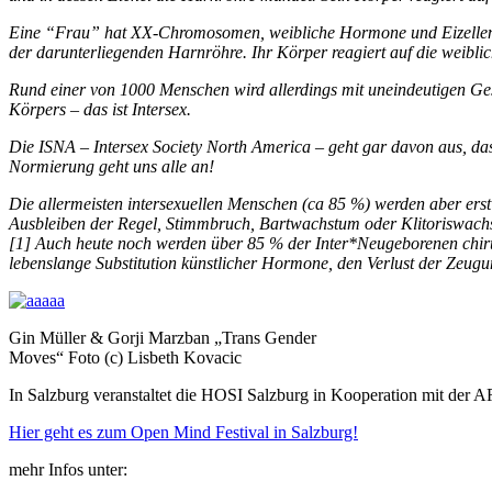
Eine “Frau” hat XX-Chromosomen, weibliche Hormone und Eizellen pr
der darunterliegenden Harnröhre. Ihr Körper reagiert auf die weib
Rund einer von 1000 Menschen wird allerdings mit uneindeutigen Ges
Körpers – das ist Intersex.
Die ISNA – Intersex Society North America – geht gar davon aus, das
Normierung geht uns alle an!
Die allermeisten intersexuellen Menschen (ca 85 %) werden aber ers
Ausbleiben der Regel, Stimmbruch, Bartwachstum oder Klitoriswac
[1] Auch heute noch werden über 85 % der Inter*Neugeborenen chiru
lebenslange Substitution künstlicher Hormone, den Verlust der Zeugun
Gin Müller & Gorji Marzban „Trans Gender
Moves“ Foto (c) Lisbeth Kovacic
In Salzburg veranstaltet die HOSI Salzburg in Kooperation mit der
Hier geht es zum Open Mind Festival in Salzburg!
mehr Infos unter: