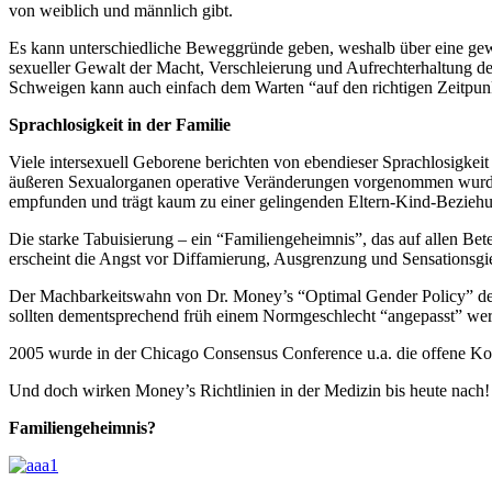
von weiblich und männlich gibt.
Es kann unterschiedliche Beweggründe geben, weshalb über eine gewiss
sexueller Gewalt der Macht, Verschleierung und Aufrechterhaltung d
Schweigen kann auch einfach dem Warten “auf den richtigen Zeitpun
Sprachlosigkeit in der Familie
Viele intersexuell Geborene berichten von ebendieser Sprachlosigkeit
äußeren Sexualorganen operative Veränderungen vorgenommen wurden! D
empfunden und trägt kaum zu einer gelingenden Eltern-Kind-Beziehu
Die starke Tabuisierung – ein “Familiengeheimnis”, das auf allen Bete
erscheint die Angst vor Diffamierung, Ausgrenzung und Sensationsgier
Der Machbarkeitswahn von Dr. Money’s “Optimal Gender Policy” der 
sollten dementsprechend früh einem Normgeschlecht “angepasst” werde
2005 wurde in der Chicago Consensus Conference u.a. die offene Komm
Und doch wirken Money’s Richtlinien in der Medizin bis heute nach!
Familiengeheimnis?