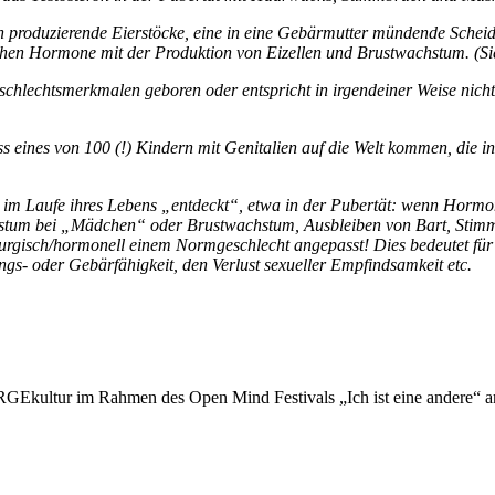
oduzierende Eierstöcke, eine in eine Gebärmutter mündende Scheide u
lichen Hormone mit der Produktion von Eizellen und Brustwachstum. (S
chlechtsmerkmalen geboren oder entspricht in irgendeiner Weise nicht 
s eines von 100 (!) Kindern mit Genitalien auf die Welt kommen, die 
t im Laufe ihres Lebens „entdeckt“, etwa in der Pubertät: wenn Horm
hstum bei „Mädchen“ oder Brustwachstum, Ausbleiben von Bart, Sti
rgisch/hormonell einem Normgeschlecht angepasst! Dies bedeutet für
gs- oder Gebärfähigkeit, den Verlust sexueller Empfindsamkeit etc.
 ARGEkultur im Rahmen des Open Mind Festivals „Ich ist eine andere“ 