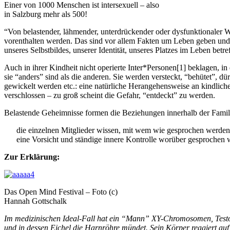
Einer von 1000 Menschen ist intersexuell – also
in Salzburg mehr als 500!
“Von belastender, lähmender, unterdrückender oder dysfunktionaler W
vorenthalten werden. Das sind vor allem Fakten um Leben geben und
unseres Selbstbildes, unserer Identität, unseres Platzes im Leben bet
Auch in ihrer Kindheit nicht operierte Inter*Personen[1] beklagen, i
sie “anders” sind als die anderen. Sie werden versteckt, “behütet”, d
gewickelt werden etc.: eine natürliche Herangehensweise an kindliche 
verschlossen – zu groß scheint die Gefahr, “entdeckt” zu werden.
Belastende Geheimnisse formen die Beziehungen innerhalb der Famil
die einzelnen Mitglieder wissen, mit wem wie gesprochen werden d
eine Vorsicht und ständige innere Kontrolle worüber gesprochen 
Zur Erklärung:
Das Open Mind Festival – Foto (c)
Hannah Gottschalk
Im medizinischen Ideal-Fall hat ein “Mann” XY-Chromosomen, Testos
und in dessen Eichel die Harnröhre mündet. Sein Körper reagiert a