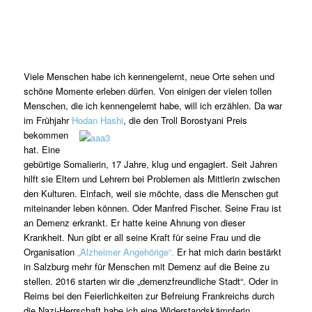
Viele Menschen habe ich kennengelernt, neue Orte sehen und
schöne Momente erleben dürfen. Von einigen der vielen tollen
Menschen, die ich kennengelernt habe, will ich erzählen. Da war
im Frühjahr
Hodan Hashi
, die den Troll
Borostyani Preis
bekommen
hat. Eine
gebürtige Somalierin, 17 Jahre, klug und engagiert. Seit Jahren
hilft sie Eltern und Lehrern bei Problemen als Mittlerin zwischen
den Kulturen. Einfach, weil sie möchte, dass die Menschen gut
miteinander leben können. Oder Manfred Fischer. Seine Frau ist
an Demenz erkrankt. Er hatte keine Ahnung von dieser
Krankheit. Nun gibt er all seine Kraft für seine Frau und die
Organisation
„Alzheimer Angehörige“.
Er hat mich darin bestärkt
in Salzburg mehr für Menschen mit Demenz auf die Beine zu
stellen. 2016 starten wir die „demenzfreundliche Stadt“. Oder in
Reims bei den Feierlichkeiten zur Befreiung Frankreichs durch
die Nazi-Herrschaft habe ich eine Widerstandskämpferin