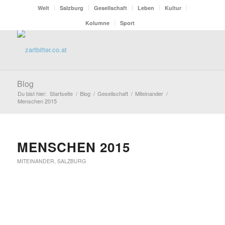
Welt
Salzburg
Gesellschaft
Leben
Kultur
Kolumne
Sport
Blog
Du bist hier:
Startseite
/
Blog
/
Gesellschaft
/
Miteinander
/
Menschen 2015
MENSCHEN 2015
MITEINANDER
,
SALZBURG