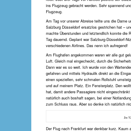
ins Flugzeug gebracht werden. Sehr spannend und 
Flugzeug.
Am Tag vor unserer Abreise teilte uns die Dame u
Salzburg Düsseldorf ersatzlos gestrichen hat – u
machte Überstunden und letztendlich konnte die 
Tag dauernd. Geplant war Salzburg-Düsseldorf-Nizz
verschiedenen Airlines. Das nenn ich aufregend!
Am Flughafen angekommen waren wir alle gut gela
Luft. Gleich mal eingecheckt, durch die Sicherhe
Dann war es so weit. Ich wurde von den Wartenden s
gefahren und mittels Hydraulik direkt an die Ein
einen speziellen, sehr schmalen Rollstuhl umstei
und auf meinem Platz. Ein Fensterplatz. Den woll
hat, damit andere Passagiere nicht eingeschränk
natürlich auch boshaft sagen, bei einer Notlandun
zum Schluss raus. Aber so denke ich natürlich nic
Im V
Der Flug nach Frankfurt war denkbar kurz. Kaum a