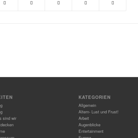
EITEN
KATEGORIEN
og
Allgemein
og
Altern- Lust und Frust!
 sind wir
Arbeit
tdecken
Augenblicke
me
Entertainment
pressum
Europa