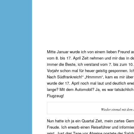
Mitte Januar wurde ich von einem lieben Freund an
vom 8. bis 17. April Zeit nehmen und mir das in de
immer die Beste, ich verstand vom 7. bis zum 10. 
Vorjahr schon mal für heuer geistig gesponnen. I
Nach Südfrankreich!“ „Hmmmm“, kam es mir über die
wurde der 17. April noch mal laut und deutlich 
lange? Mit dem Automobil? Ja, es war tatsächlich
Flugzeug!
Wieder einmal mit dem 
Nun hatte ich ja ein Quartal Zeit, mein zartes Ge
Freude. Ich erwarb einen Reiseführer und informie
reist. Just drei Tage vor Abreise postete der Sal