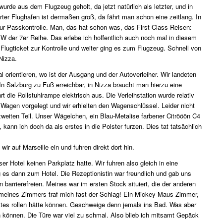
 wurde aus dem Flugzeug geholt, da jetzt natürlich als letzter, und in
rter Flughafen ist dermaßen groß, da fährt man schon eine zeitlang. In
ur Passkontrolle. Man, das hat schon was, das First Class Reisen:
 der 7er Reihe. Das erlebe ich hoffentlich auch noch mal in diesem
lugticket zur Kontrolle und weiter ging es zum Flugzeug. Schnell von
Nizza.
orientieren, wo ist der Ausgang und der Autoverleiher. Wir landeten
 In Salzburg zu Fuß erreichbar, in Nizza braucht man hierzu eine
 die Rollstuhlrampe elektrisch aus. Die Verleihstation wurde relativ
Wagen vorgelegt und wir erhielten den Wagenschlüssel. Leider nicht
zweiten Teil. Unser Wägelchen, ein Blau-Metalise farbener Citrööön C4
kann ich doch da als erstes in die Polster furzen. Dies tat tatsächlich
wir auf Marseille ein und fuhren direkt dort hin.
 Hotel keinen Parkplatz hatte. Wir fuhren also gleich in eine
es dann zum Hotel. Die Rezeptionistin war freundlich und gab uns
barrierefreien. Meines war im ersten Stock situiert, die der anderen
n meines Zimmers traf mich fast der Schlag! Ein Mickey Maus-Zimmer,
ttes rollen hätte können. Geschweige denn jemals ins Bad. Was aber
n können. Die Türe war viel zu schmal. Also blieb ich mitsamt Gepäck