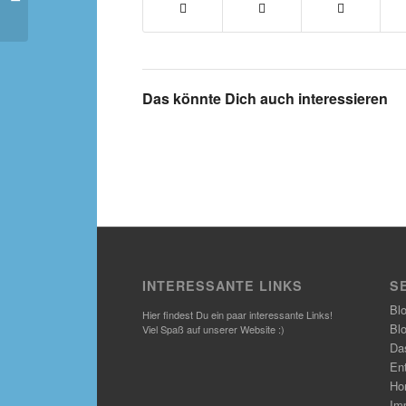
Das könnte Dich auch interessieren
INTERESSANTE LINKS
S
Bl
Hier findest Du ein paar interessante Links!
Bl
Viel Spaß auf unserer Website :)
Das
En
Ho
Im