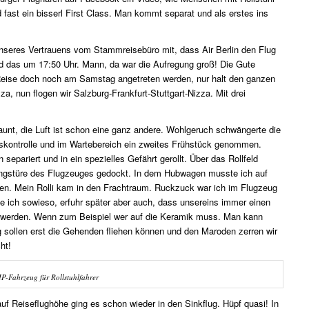
fast ein bisserl First Class. Man kommt separat und als erstes ins
nseres Vertrauens vom Stammreisebüro mit, dass Air Berlin den Flug
nd das um 17:50 Uhr. Mann, da war die Aufregung groß! Die Gute
Reise doch noch am Samstag angetreten werden, nur halt den ganzen
a, nun flogen wir Salzburg-Frankfurt-Stuttgart-Nizza. Mit drei
unt, die Luft ist schon eine ganz andere. Wohlgeruch schwängerte die
itskontrolle und im Wartebereich ein zweites Frühstück genommen.
epariert und in ein spezielles Gefährt gerollt. Über das Rollfeld
gangstüre des Flugzeuges gedockt. In dem Hubwagen musste ich auf
gen. Mein Rolli kam in den Frachtraum. Ruckzuck war ich im Flugzeug
te ich sowieso, erfuhr später aber auch, dass unsereins immer einen
t werden. Wenn zum Beispiel wer auf die Keramik muss. Man kann
g sollen erst die Gehenden fliehen können und den Maroden zerren wir
ht!
IP-Fahrzeug für Rollstuhlfahrer
uf Reiseflughöhe ging es schon wieder in den Sinkflug. Hüpf quasi! In