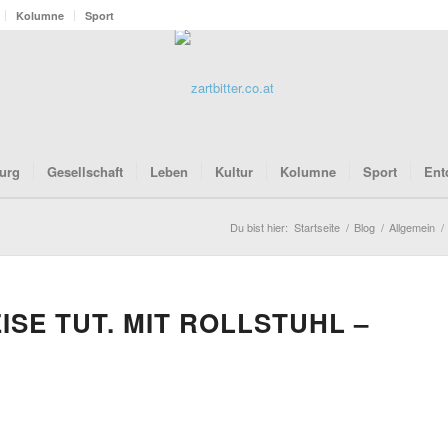
Kolumne
Sport
urg
Gesellschaft
Leben
Kultur
Kolumne
Sport
Ent
Du bist hier:
Startseite
/
Blog
/
Allgemein
/
ISE TUT. MIT ROLLSTUHL –