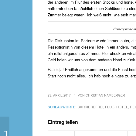
der anderen im Flur des ersten Stocks und hörte,
hatte mir doch tatsächlich einen Schlüssel zu ei
Zimmer belegt waren. Ich weiß nicht, wie sich man
Herbergsuche mi
Die Diskussion im Parterre wurde immer lauter, ei
Rezeptionistin von diesem Hotel in ein anders, mit
ein rollstuhlgerechtes Zimmer. Hier checkten wir 
Geld holen wir uns von dem anderen Hotel zurück
Halleluja! Endlich angekommen und die Fussi hochg
Start noch nicht alles. Ich hab noch einiges zu er
/
23. APRIL 2017
VON
CHRISTIAN NAMBERGER
SCHLAGWORTE:
BARRIEREFREI
,
FLUG
,
HOTEL
,
RE
Eintrag teilen
Brutlust