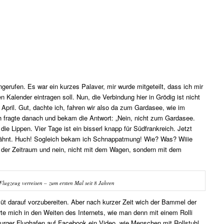
gerufen. Es war ein kurzes Palaver, mir wurde mitgeteilt, dass ich mir
n Kalender eintragen soll. Nun, die Verbindung hier in Grödig ist nicht
April. Gut, dachte ich, fahren wir also da zum Gardasee, wie im
ch fragte danach und bekam die Antwort: „Nein, nicht zum Gardasee.
 Lippen. Vier Tage ist ein bisserl knapp für Südfrankreich. Jetzt
erwähnt. Huch! Sogleich bekam ich Schnappatmung! Wie? Was? Wiiie
 der Zeitraum und nein, nicht mit dem Wagen, sondern mit dem
Flugzeug verreisen – zum ersten Mal seit 8 Jahren
müt darauf vorzubereiten. Aber nach kurzer Zeit wich der Bammel der
rte mich in den Weiten des Internets, wie man denn mit einem Rolli
zburger Flughafen auf Facebook ein Video, wie Menschen mit Rollstuhl