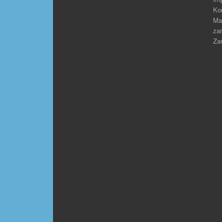
Ko
Ma
zar
Zar