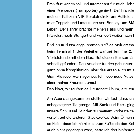
Frankfurt war es toll und interessant für mich. Ich
einen Mercedes (Transporter) gehievt. Der Frankfu
meinem Fall zum VIP Bereich direkt am Rollfeld z
roter Teppich und Limousinen von Bentley und BMW
Leben. Der Fahrer brachte meinen Pass und mein F
Frankfurt nach Stuttgart und von dort weiter nach 
Endlich in Nizza angekommen hieß es sich erstmal 
beim Terminal 1, der Verleiher war bei Terminal 2.
Viertelstunde mit dem Bus. Bei diesen Bussen fährt
schnell gefunden. Den Voucher für den gebuchten 
ganz ohne Komplikation, aber das erzähle ich im 
Gran Picasso, war nagelneu. Ich liebe neue Autos, 
einer meiner Freunde zuhauf.
Das Navi, wir tauften es Lieutenant Uhura, stellten 
Am Abend angekommen stellten wir fest, dass unser
nahegelegene Tiefgarage. Mit Sack und Pack ging 
unsere Schlüssel. Mir den zu meinem vorbestellten 
verteilt auf die anderen Stockwerke. Beim Öffne
so klein, dass ich nicht mal zum Fußende des Be
auch nicht gegangen wäre, hätte ich dort hinfahre