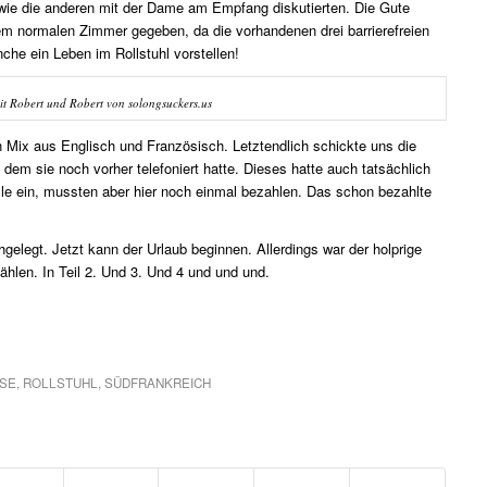
 wie die anderen mit der Dame am Empfang diskutierten. Die Gute
nem normalen Zimmer gegeben, da die vorhandenen drei barrierefreien
che ein Leben im Rollstuhl vorstellen!
t Robert und Robert von solongsuckers.us
n Mix aus Englisch und Französisch. Letztendlich schickte uns die
 dem sie noch vorher telefoniert hatte. Dieses hatte auch tatsächlich
alle ein, mussten aber hier noch einmal bezahlen. Das schon bezahlte
.
elegt. Jetzt kann der Urlaub beginnen. Allerdings war der holprige
zählen. In Teil 2. Und 3. Und 4 und und und.
ISE
,
ROLLSTUHL
,
SÜDFRANKREICH