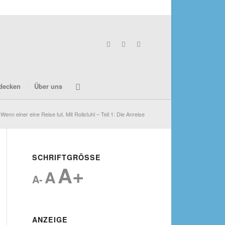
decken
Über uns
Wenn einer eine Reise tut. Mit Rollstuhl – Teil 1: Die Anreise
SCHRIFTGRÖSSE
A+
A
A-
ANZEIGE