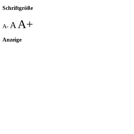
Schriftgröße
A+
A
A-
Anzeige