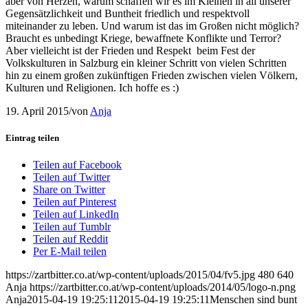
aber von Herzen, warum schaffen wir es im Kleinen in all unserer
Gegensätzlichkeit und Buntheit friedlich und respektvoll
miteinander zu leben. Und warum ist das im Großen nicht möglich?
Braucht es unbedingt Kriege, bewaffnete Konflikte und Terror?
Aber vielleicht ist der Frieden und Respekt beim Fest der
Volkskulturen in Salzburg ein kleiner Schritt von vielen Schritten
hin zu einem großen zukünftigen Frieden zwischen vielen Völkern,
Kulturen und Religionen. Ich hoffe es :)
19. April 2015
/
von
Anja
Eintrag teilen
Teilen auf Facebook
Teilen auf Twitter
Share on Twitter
Teilen auf Pinterest
Teilen auf LinkedIn
Teilen auf Tumblr
Teilen auf Reddit
Per E-Mail teilen
https://zartbitter.co.at/wp-content/uploads/2015/04/fv5.jpg
480
640
Anja
https://zartbitter.co.at/wp-content/uploads/2014/05/logo-n.png
Anja
2015-04-19 19:25:11
2015-04-19 19:25:11
Menschen sind bunt