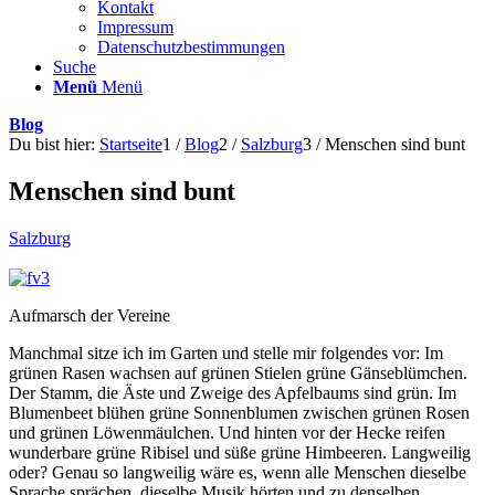
Kontakt
Impressum
Datenschutzbestimmungen
Suche
Menü
Menü
Blog
Du bist hier:
Startseite
1
/
Blog
2
/
Salzburg
3
/
Menschen sind bunt
Menschen sind bunt
Salzburg
Aufmarsch der Vereine
Manchmal sitze ich im Garten und stelle mir folgendes vor: Im
grünen Rasen wachsen auf grünen Stielen grüne Gänseblümchen.
Der Stamm, die Äste und Zweige des Apfelbaums sind grün. Im
Blumenbeet blühen grüne Sonnenblumen zwischen grünen Rosen
und grünen Löwenmäulchen. Und hinten vor der Hecke reifen
wunderbare grüne Ribisel und süße grüne Himbeeren. Langweilig
oder? Genau so langweilig wäre es, wenn alle Menschen dieselbe
Sprache sprächen, dieselbe Musik hörten und zu denselben