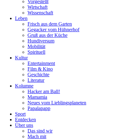
Vorgestellt
Wirtschaft
Wissenschaft
Leben
Frisch aus dem Garten
Gegacker vom Hühnerhof
Gruß aus der Küche
Hundiversum
Mobilität
Spirituell
Kultur
Entertainment
Film & Kino
Geschichte
Literatur
Kolumne
Hacker am Ball!
Mamamia
Neues vom Lieblingsplaneten
Papalapapp
Sport
Entdecken
Über uns
Das sind wir
Mach mit