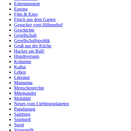
Entertainment
Europa
Film & Kino
Frisch aus dem Garten
Gegacker vom Hühnerhof
Geschichte
Gesellschaft
Gesellschaftspolitik
Gruß aus der Küche
Hacker am Ball!
Hundiversum
Kolumne
Kultur
Leben
Literatur
Mamamia
Menschenrechte
Miteinander
Mobilität
Neues vom Lieblingsplaneten
Papalapapp
Salzburg
Spirituell
Sport
Vorgestellt