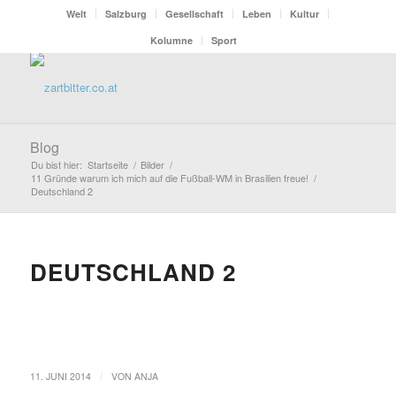
Welt
Salzburg
Gesellschaft
Leben
Kultur
Kolumne
Sport
Blog
Du bist hier:
Startseite
/
Bilder
/
11 Gründe warum ich mich auf die Fußball-WM in Brasilien freue!
/
Deutschland 2
DEUTSCHLAND 2
/
11. JUNI 2014
VON
ANJA