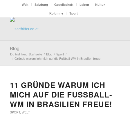
Welt
Salzburg
Gesellschaft
Leben
Kultur
Kolumne
Sport
Blog
Du bist hier:
Startseite
/
Blog
/
Sport
/
11 Gründe warum ich mich auf die Fußball-WM in Brasilien freue!
11 GRÜNDE WARUM ICH
MICH AUF DIE FUSSBALL-W
M IN BRASILIEN FREUE!
SPORT
,
WELT