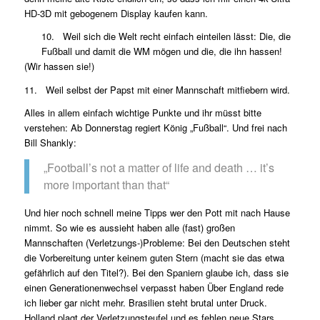
HD-3D mit gebogenem Display kaufen kann.
10. Weil sich die Welt recht einfach einteilen lässt: Die, die
Fußball und damit die WM mögen und die, die ihn hassen!
(Wir hassen sie!)
11. Weil selbst der Papst mit einer Mannschaft mitfiebern wird.
Alles in allem einfach wichtige Punkte und ihr müsst bitte
verstehen: Ab Donnerstag regiert König „Fußball“. Und frei nach
Bill Shankly:
„Football’s not a matter of life and death … it’s
more important than that“
Und hier noch schnell meine Tipps wer den Pott mit nach Hause
nimmt. So wie es aussieht haben alle (fast) großen
Mannschaften (Verletzungs-)Probleme: Bei den Deutschen steht
die Vorbereitung unter keinem guten Stern (macht sie das etwa
gefährlich auf den Titel?). Bei den Spaniern glaube ich, dass sie
einen Generationenwechsel verpasst haben Über England rede
ich lieber gar nicht mehr. Brasilien steht brutal unter Druck.
Holland plagt der Verletzungsteufel und es fehlen neue Stars.