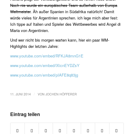
Noch nie wurde ein europäisches Team außerhalb von Europa
Weltmeister
. Äh außer Spanien in Südafrika natürlich! Damit
würde vieles für Argentinien sprechen. ich lege mich aber fest:
Ich tippe auf Italien und Spieler des Wettbewerbes wird Angel di
Maria von Argentinien.
Und wer nicht bis morgen warten kann, hier ein paar WM-
Highlights der letzten Jahre:
www.youtube.com/embed/RFKJA8mnG1E
www.youtube.com/embed/lXicnEYDZsY
www.youtube.com/embed/pIAFE8q83jg
/
11. JUNI 2014
VON
JOCHEN HÖFFERER
Eintrag teilen