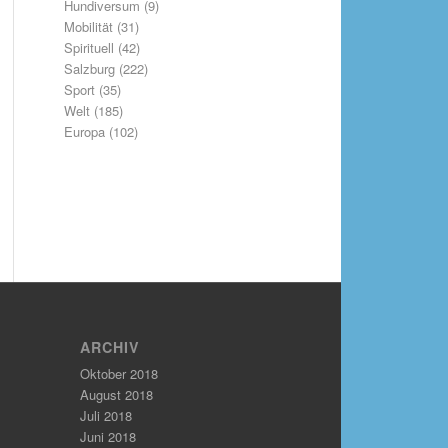
Hundiversum
(9)
Mobilität
(31)
Spirituell
(42)
Salzburg
(222)
Sport
(35)
Welt
(185)
Europa
(102)
ARCHIV
Oktober 2018
August 2018
Juli 2018
Juni 2018