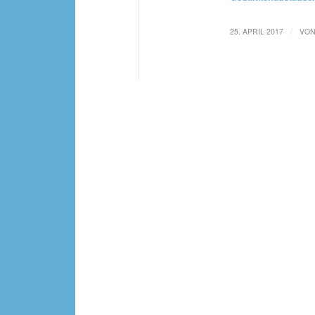
/
25. APRIL 2017
VO