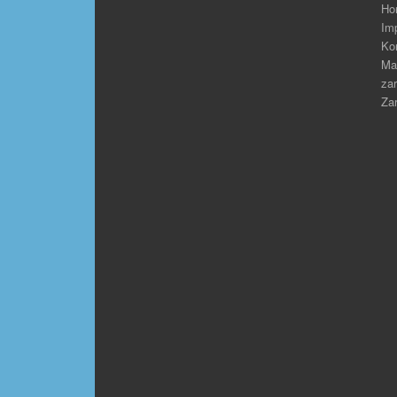
Ho
Im
Ko
Ma
zar
Zar