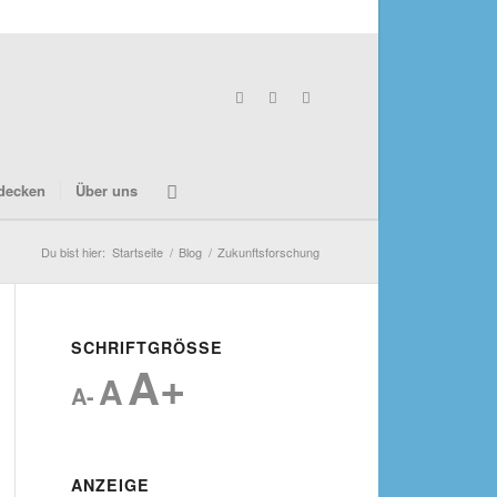
decken
Über uns
Du bist hier:
Startseite
/
Blog
/
Zukunftsforschung
SCHRIFTGRÖSSE
A+
A
A-
ANZEIGE