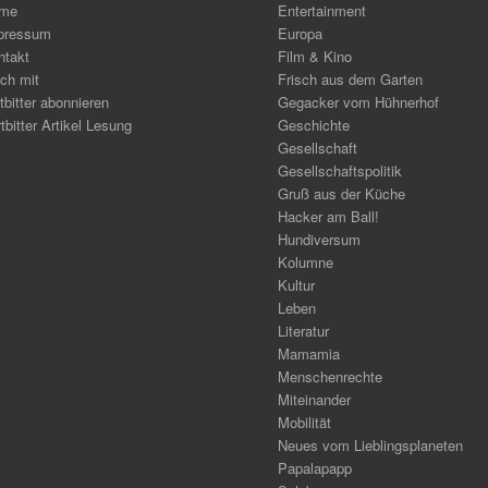
me
Entertainment
pressum
Europa
ntakt
Film & Kino
ch mit
Frisch aus dem Garten
tbitter abonnieren
Gegacker vom Hühnerhof
tbitter Artikel Lesung
Geschichte
Gesellschaft
Gesellschaftspolitik
Gruß aus der Küche
Hacker am Ball!
Hundiversum
Kolumne
Kultur
Leben
Literatur
Mamamia
Menschenrechte
Miteinander
Mobilität
Neues vom Lieblingsplaneten
Papalapapp