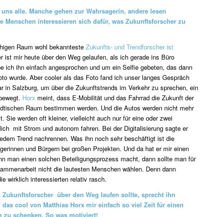
t uns alle. Manche gehen zur Wahrsagerin, andere lesen
e Menschen interessieren sich dafür, was Zukunftsforscher zu
chigen Raum wohl bekannteste
Zukunfts- und Trendforscher ist
er ist mir heute über den Weg gelaufen, als ich gerade ins Büro
e ich ihn einfach angesprochen und um ein Selfie gebeten, das dann
to wurde. Aber cooler als das Foto fand ich unser langes Gespräch
ar in Salzburg, um über die Zukunftstrends im Verkehr zu sprechen, ein
 bewegt.
Horx
meint, dass E-Mobilität und das Fahrrad die Zukunft der
dtischen Raum bestimmen werden. Und die Autos werden nicht mehr
. Sie werden oft kleiner, vielleicht auch nur für eine oder zwei
lich mit Strom und autonom fahren. Bei der Digitalisierung sagte er
 jedem Trend nachrennen. Was ihn noch sehr beschäftigt ist die
rgerinnen und Bürgern bei großen Projekten. Und da hat er mir einen
n man einen solchen Beteiligungsprozess macht, dann sollte man für
usammenarbeit nicht die lautesten Menschen wählen. Denn dann
e wirklich interessierten relativ rasch.
 Zukunftsforscher über den Weg laufen sollte, sprecht ihn
d das cool von Matthias Horx mir einfach so viel Zeit für einen
 zu schenken. So was motiviert!