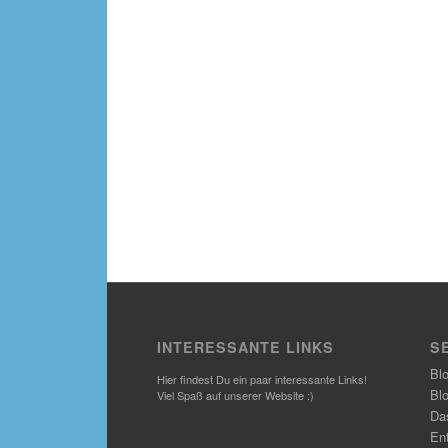
INTERESSANTE LINKS
S
Bl
Hier findest Du ein paar interessante Links!
Bl
Viel Spaß auf unserer Website :)
Das
En