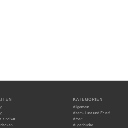
EITEN
KATEGORIEN
og
Allgemein
og
Altern- Lust und Frust!
 sind wir
Arbeit
tdecken
Augenblicke