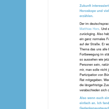
Zukunft interessier
Horoskope und viel
erzählen.
Der im deutschspra
Matthias Horx
. Und 
zurückging. Also hab
ein ganz normales Fo
auf der Straße. Er w
Thema das uns alle
Fortbewegung im stä
so aussehen wie jetzt
Personen sein, natür
mir, man solle nicht
Partizipation von Bü
Rat mitgegeben. Wen
die längerfristige Z
verabschieden sich di
Also wenn euch ein
einfach an. Ich fan
Gedankenaustausch