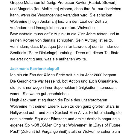
Gruppe Mutanten ist übrig. Professor Xavier [Patrick Stewart]
und Magneto [Ian McKellen] wissen, dass ihre Art nur überleben
kann, wenn die Vergangenheit verändert wird. Sie schicken
Wolverine [Hugh Jackman] los, um den Lauf der Zeit zu
verändern und ihresgleichen zu retten. Wolverines
Bewusstsein muss dafür zurück in die 70er Jahre reisen und in
seinen Körper von damals schlüpfen. Sein Auftrag ist es zu
verhindern, dass Mystique [Jennifer Lawrence] den Erfinder der
Sentinels [Peter Dinkelage] umbringt. Denn mit dieser Tat löste
sie erst richtig aus, was sie aufhalten wollte.
Jackmans Karrierekatapult
Ich bin ein Fan der X-Men Serie seit sie im Jahr 2000 begann.
Die Geschichte war fesselnd, bot Action und auch Charaktere,
die nicht nur wegen ihrer Superhelden-Fähigkeiten interessant
waren. Sie waren gut geschrieben.
Hugh Jackman stieg durch die Rolle des unzerstörbaren
Wolverine mit seinen Eisenklauen zu den ganz großen Stars in
Hollywood auf – und zum Sexiest Man Alive. Er ist eindeutig die
dominierende Figur der Filmserie und erhielt deshalb sogar sein
eigenes Spin-Off „X-Men Origins: Wolverine“. In „Days of Future
Past“ (Zukunft ist Vergangenheit) stellt er Wolverine schon zum