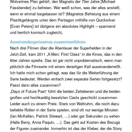
Wolverines Plan gehört, den Magneto der 70er Jahre [Michael
Fassbender] zu befreien. Wer weiß schon, was der alles anstellt,
wenn er einmal losgelassen ist? (Magnetos Befreiung aus einem
Plastikgefängnis unter dem Pentagon mithilfe von Quicksilver
[Evan Peters] ist übrigens ein absolutes Highlight – spannend
und herrlich komisch zugleich).
Auseinandergerissenes zusammenführen
Nach drei Filmen über die Abenteuer der Superhelden in der
Jetzt-Zeit, kam 2011 „X-Men: First Class“ in die Kinos, das in den
60er Jahren spielte. Das ist gar nicht unproblematisch, wenn man
plötzlich die Filmserie mit einem derartigen Keil auseinanderreißt.
Ich hatte mich schon gefragt, was das für die Weiterführung der
Serie bedeutet. Werden einfach zwei separate Serien fortgesetzt?
Passt dann alles zusammen?
„Days of Future Past“ führt die beiden Zeitebenen und die beiden
großen und hochkarätig besetzten Casts geschickt zusammen.
Leider auch zu einem Preis: Stars von Weltruhm, die noch dazu
beliebte Rollen in der Serie spielen, sind oft nur wenige Minuten
(Ian McKellen, Patrick Stewart, …) oder gar Sekunden zu sehen
(Halle Berry, Anna Paquin, …). Das geht auf Kosten des Bezugs
der Figuren zueinander. Immerhin ist das der Kleber, der die Story