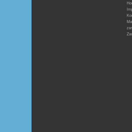
Ho
Im
Ko
Ma
zar
Zar