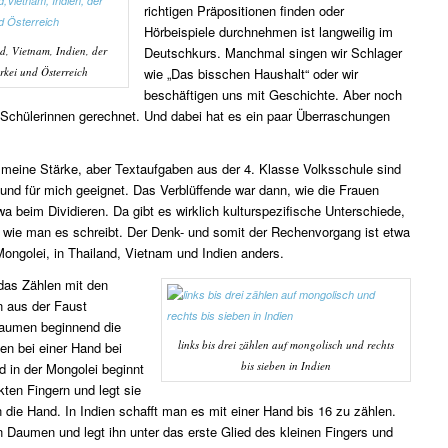
richtigen Präpositionen finden oder
Hörbeispiele durchnehmen ist langweilig im
d, Vietnam, Indien, der
Deutschkurs. Manchmal singen wir Schlager
rkei und Österreich
wie „Das bisschen Haushalt“ oder wir
beschäftigen uns mit Geschichte. Aber noch
 Schülerinnen gerechnet. Und dabei hat es ein paar Überraschungen
 meine Stärke, aber Textaufgaben aus der 4. Klasse Volksschule sind
und für mich geeignet. Das Verblüffende war dann, wie die Frauen
a beim Dividieren. Da gibt es wirklich kulturspezifische Unterschiede,
 wie man es schreibt. Der Denk- und somit der Rechenvorgang ist etwa
 Mongolei, in Thailand, Vietnam und Indien anders.
as Zählen mit den
n aus der Faust
aumen beginnend die
links bis drei zählen auf mongolisch und rechts
en bei einer Hand bei
bis sieben in Indien
nd in der Mongolei beginnt
ten Fingern und legt sie
 die Hand. In Indien schafft man es mit einer Hand bis 16 zu zählen.
Daumen und legt ihn unter das erste Glied des kleinen Fingers und