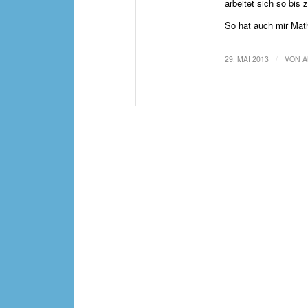
arbeitet sich so bis
So hat auch mir Ma
/
29. MAI 2013
VON
A