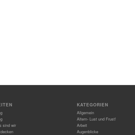
EITEN
KATEGORIEN
og
Allgemein
og
Altern- Lust und Frust!
 sind wir
Arbeit
tdecken
Augenblicke