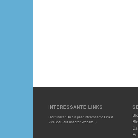
INTERESSANTE LINKS
S
Bl
Hier findest Du ein paar interessante Links!
Bl
Viel Spaß auf unserer Website :)
Das
En