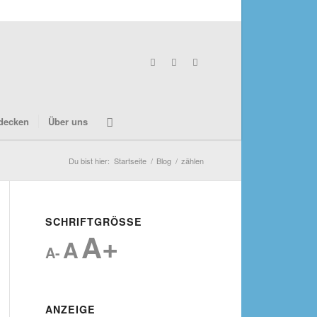
decken
Über uns
Du bist hier:
Startseite
/
Blog
/
zählen
SCHRIFTGRÖSSE
A+
A
A-
ANZEIGE