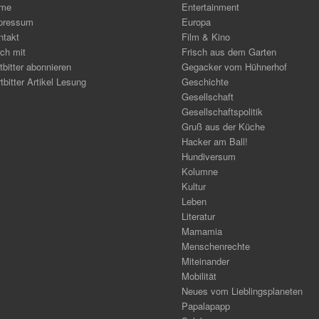
me
Entertainment
pressum
Europa
ntakt
Film & Kino
ch mit
Frisch aus dem Garten
tbitter abonnieren
Gegacker vom Hühnerhof
tbitter Artikel Lesung
Geschichte
Gesellschaft
Gesellschaftspolitik
Gruß aus der Küche
Hacker am Ball!
Hundiversum
Kolumne
Kultur
Leben
Literatur
Mamamia
Menschenrechte
Miteinander
Mobilität
Neues vom Lieblingsplaneten
Papalapapp