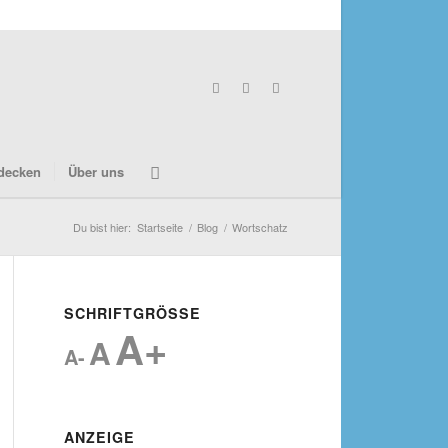
decken
Über uns
Du bist hier:
Startseite
/
Blog
/
Wortschatz
SCHRIFTGRÖSSE
A+
A
A-
ANZEIGE