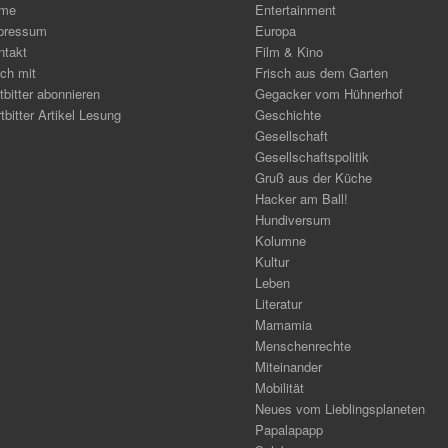
me
Entertainment
pressum
Europa
ntakt
Film & Kino
ch mit
Frisch aus dem Garten
tbitter abonnieren
Gegacker vom Hühnerhof
tbitter Artikel Lesung
Geschichte
Gesellschaft
Gesellschaftspolitik
Gruß aus der Küche
Hacker am Ball!
Hundiversum
Kolumne
Kultur
Leben
Literatur
Mamamia
Menschenrechte
Miteinander
Mobilität
Neues vom Lieblingsplaneten
Papalapapp