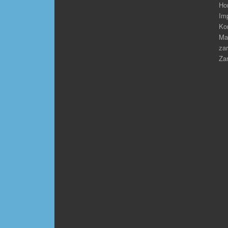
Ho
Im
Ko
Ma
zar
Zar