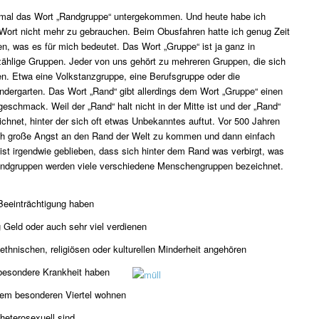
r mal das Wort „Randgruppe“ untergekommen. Und heute habe ich
Wort nicht mehr zu gebrauchen. Beim Obusfahren hatte ich genug Zeit
, was es für mich bedeutet. Das Wort „Gruppe“ ist ja ganz in
zählige Gruppen. Jeder von uns gehört zu mehreren Gruppen, die sich
en. Etwa eine Volkstanzgruppe, eine Berufsgruppe oder die
dergarten. Das Wort „Rand“ gibt allerdings dem Wort „Gruppe“ einen
geschmack. Weil der „Rand“ halt nicht in der Mitte ist und der „Rand“
chnet, hinter der sich oft etwas Unbekanntes auftut. Vor 500 Jahren
ch große Angst an den Rand der Welt zu kommen und dann einfach
s ist irgendwie geblieben, dass sich hinter dem Rand was verbirgt, was
ndgruppen werden viele verschiedene Menschengruppen bezeichnet.
Beeinträchtigung haben
 Geld oder auch sehr viel verdienen
ethnischen, religiösen oder kulturellen Minderheit angehören
besondere Krankheit haben
nem besonderen Viertel wohnen
heterosexuell sind