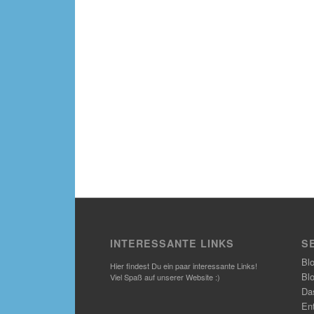
INTERESSANTE LINKS
S
Bl
Hier findest Du ein paar interessante Links!
Bl
Viel Spaß auf unserer Website :)
Das
En