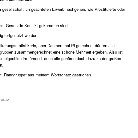
gesellschaftlich geächteten Erwerb nachgehen, wie Prostituierte oder
em Gesetz in Konflikt gekommen sind
ig fortgesetzt werden.
ölkerungsstatistikerin, aber Daumen mal Pi gerechnet dürften alle
ndgruppen zusammengerechnet eine schöne Mehrheit ergeben. Also ist
pe eigentlich irreführend, denn alle gehören doch dazu zu der großen
n.
rt „Randgruppe“ aus meinem Wortschatz gestrichen.
N
ANJA