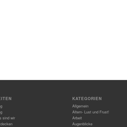
EITEN
KATEGORIEN
og
Allgemein
og
Altern- Lust und Frust!
 sind wir
Arbeit
tdecken
Augenblicke