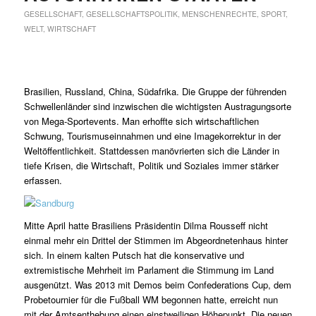
GESELLSCHAFT
,
GESELLSCHAFTSPOLITIK
,
MENSCHENRECHTE
,
SPORT
,
WELT
,
WIRTSCHAFT
Brasilien, Russland, China, Südafrika. Die Gruppe der führenden
Schwellenländer sind inzwischen die wichtigsten Austragungsorte
von Mega-Sportevents. Man erhoffte sich wirtschaftlichen
Schwung, Tourismuseinnahmen und eine Imagekorrektur in der
Weltöffentlichkeit. Stattdessen manövrierten sich die Länder in
tiefe Krisen, die Wirtschaft, Politik und Soziales immer stärker
erfassen.
Mitte April hatte Brasiliens Präsidentin Dilma Rousseff nicht
einmal mehr ein Drittel der Stimmen im Abgeordnetenhaus hinter
sich. In einem kalten Putsch hat die konservative und
extremistische Mehrheit im Parlament die Stimmung im Land
ausgenützt. Was 2013 mit Demos beim Confederations Cup, dem
Probetournier für die Fußball WM begonnen hatte, erreicht nun
mit der Amtsenthebung einen einstweiligen Höhepunkt. Die neuen