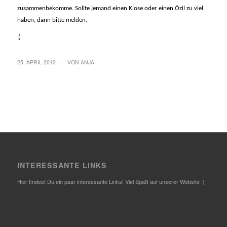
zusammenbekomme. Sollte jemand einen Klose oder einen Özil zu viel
haben, dann bitte melden.
;)
/
25. APRIL 2012
VON
ANJA
INTERESSANTE LINKS
Hier findest Du ein paar interessante Links! Viel Spaß auf unserer Website :)