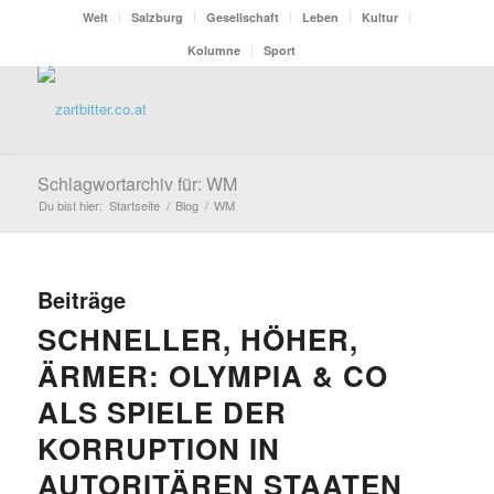
Welt
Salzburg
Gesellschaft
Leben
Kultur
Kolumne
Sport
Schlagwortarchiv für: WM
Du bist hier:
Startseite
/
Blog
/
WM
Beiträge
SCHNELLER, HÖHER,
ÄRMER: OLYMPIA & CO
ALS SPIELE DER
KORRUPTION IN
AUTORITÄREN STAATEN