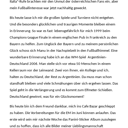
Italia“-Rufe brachten mir den Unmut der österreichischen Fans ein, aber
mein Fußballinteresse war jetzt nachhaltig geweckt.
Bis heute lasse ich mir die großen Spiele und Turniere nicht entgehen.
Und die besonders glücklichen und traurigen Momente bleiben einem
in Erinnerung. So war es fast lebensgefährlich für mich 1999 beim
Champions-League Finale in einem englischen Pub in Frankreich zu den
Bayern zu helfen. Zum Unglück der Bayern und zu meinem persönlichen
Glück schoss sich Manu in der Nachspielzeit in den Fußballhimmel. Eine
wunderbare Erinnerung habe ich an das WM-Spiel Argentinien-
Deutschland 2006. Man stelle sich vor etwa 50 Menschen in einem
Kellerraum vor der Leinwand. Zwei von ihnen, ein Kollege und ich,
halten zu Deutschland, der Rest zu Argentinien. Da muss man schon
standhaft bleiben und viele Schmähungen über sich ergehen lassen. Das
Spiel geht in die Verlängerung und es kommt zum Elfmeter-Schießen.
Deutschland gewinnt, was für ein Glücksmoment!
Bis heute bin ich dem Freund dankbar, mich ins Cafe Bazar geschleppt
zu haben. Die Vorbereitungen für die EM im Juni können anlaufen. Das
erste wird sein mir nächste Woche das Panini-Sticker Album zuzulegen
und zu hoffen, dass ich alle Bilder meiner Lieblingsmannschaft