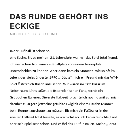
DAS RUNDE GEHÖRT INS
ECKIGE
AUGENBLICKE
,
GESELLSCHAFT
Ja der Fußball ist schon so
eine Sache. Bis zu meinem 21. Lebensjahr war mir das Spiel total fremd,
ich war schon froh einen Fußballplatz von einem Tennisplatz
unterscheiden zu können. Aber dann kam ein Moment , wie so oft im
Leben, der vieles änderte. 1990 „nötigte“ mich ein Freund mir das WM-
Spiel Österreich-Italien anzusehen. Wir waren im Cafe Bazar im
Nebenraum. Links saßen die österreichischen Fans, rechts ein
Grüppchen Italiener. Die erste Halbzeit brachte ich noch damit zu, mich
darüber zu ärgern jetzt eine gefühlte Ewigkeit einem Haufen Männer
beim Rennen zuschauen zu müssen. Bis mich ein Fußballer in der
zweiten Halbzeit total fesselte, es war Schillaci. Ich kapierte nichts, fand
aber sein Spiel sehr schön. Und es fiel das 1:0 für Italien. Meine „Forza