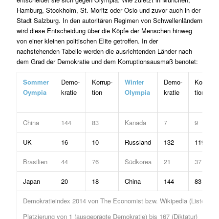
Hamburg, Stockholm, St. Moritz oder Oslo und zuvor auch in der
Stadt Salzburg. In den autoritären Regimen von Schwellenländern
wird diese Entscheidung über die Köpfe der Menschen hinweg
von einer kleinen politischen Elite getroffen. In der
nachstehenden Tabelle werden die ausrichtenden Länder nach
dem Grad der Demokratie und dem Korruptionsausmaß benotet:
Sommer
Demo-
Korrup-
Winter
Demo-
Korrup-
Oympia
kratie
tion
Olympia
kratie
tion
China
144
83
Kanada
7
9
UK
16
10
Russland
132
119
Brasilien
44
76
Südkorea
21
37
Japan
20
18
China
144
83
Demokratieindex 2014 von The Economist bzw. Wikipedia (Liste von
Platzierung von 1 (ausgeprägte Demokratie) bis 167 (Diktatur)