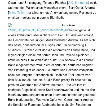
Gewalt und Erniedrigung. Terence Fletcher [
J.K. Simmons
] weiß,
wie man den Willen eines Menschen bricht. Sein Opfer, Andrew
[
Miles Teller
], tut alles, um die Anerkennung seines Peinigers zu
erhalten – selbst wenn bereits Blut fließt.
Gut, diese
Kurzinhaltsangabe ist
etwas irreführend, aber nicht falsch: Der Film
Whiplash
erzählt
die Geschichte des jungen Musikstudenten Andrew. Er hat sich
das beste Konservatorium ausgesucht, um Schlagzeug zu
studieren. Fletcher leitet dort die renommierte Studio Band, und
regiert/dirigiert diese mit harter Hand und Psycho-Spielchen –
natürlich alles zum Wohle der Kunst. Als Andrew in die Studio
Band aufgenommen wird, sieht er darin ein Karrieresprungbrett.
Von Fletcher gibt es dabei Zuckerbrot und Peitsche (Whiplash
bedeutet übrigens Peitschenhieb. Doch der Titel kommt von
dem Musikstück, das die Studio Band probt): Er heuchelt im
privaten Gespräch mit Andrew Interesse – nur um ihm im
nächsten Augenblick einen Stuhl nachzuwerfen und ihn mit den
frisch anvertrauten persönlichen Informationen vor der gesamten
Band bloßzustellen. Wie viele Opfer von Gewalt sucht Andrew
die Schuld für Fletchers Ausbrüche bei sich. Um Fletcher zu