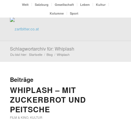
Welt
Salzburg
Gesellschaft
Leben
Kultur
Kolumne
Sport
Schlagwortarchiv für: Whiplash
Du bist hier:
Startseite
/
Blog
/
Whiplash
Beiträge
WHIPLASH – MIT
ZUCKERBROT UND
PEITSCHE
FILM & KINO
,
KULTUR