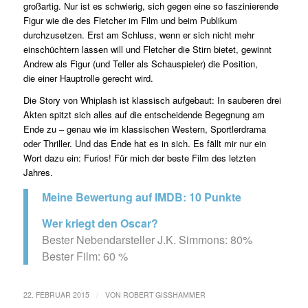
großartig. Nur ist es schwierig, sich gegen eine so faszinierende
Figur wie die des Fletcher im Film und beim Publikum
durchzusetzen. Erst am Schluss, wenn er sich nicht mehr
einschüchtern lassen will und Fletcher die Stirn bietet, gewinnt
Andrew als Figur (und Teller als Schauspieler) die Position,
die einer Hauptrolle gerecht wird.
Die Story von Whiplash ist klassisch aufgebaut: In sauberen drei
Akten spitzt sich alles auf die entscheidende Begegnung am
Ende zu – genau wie im klassischen Western, Sportlerdrama
oder Thriller. Und das Ende hat es in sich. Es fällt mir nur ein
Wort dazu ein: Furios! Für mich der beste Film des letzten
Jahres.
Meine Bewertung auf IMDB: 10 Punkte
Wer kriegt den Oscar?
Bester Nebendarsteller J.K. Simmons: 80%
Bester Film: 60 %
/
22. FEBRUAR 2015
VON
ROBERT GISSHAMMER