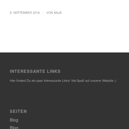
/
9. SEPTEMBER 2016
VON
ANJA
INTERESSANTE LINKS
Hier findest Du ein paar interessante Links! Viel Spaß auf unserer Website :)
SEITEN
Blog
Blog