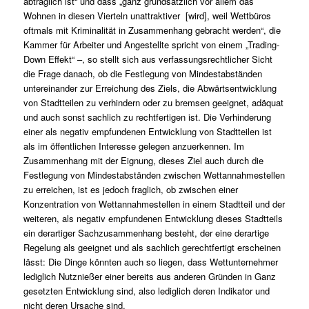
abträglich ist“ und dass „ganz grundsätzlich vor allem das
Wohnen in diesen Vierteln unattraktiver [wird], weil Wettbüros
oftmals mit Kriminalität in Zusammenhang gebracht werden“, die
Kammer für Arbeiter und Angestellte spricht von einem „Trading-
Down Effekt“ –, so stellt sich aus verfassungsrechtlicher Sicht
die Frage danach, ob die Festlegung von Mindestabständen
untereinander zur Erreichung des Ziels, die Abwärtsentwicklung
von Stadtteilen zu verhindern oder zu bremsen geeignet, adäquat
und auch sonst sachlich zu rechtfertigen ist. Die Verhinderung
einer als negativ empfundenen Entwicklung von Stadtteilen ist
als im öffentlichen Interesse gelegen anzuerkennen. Im
Zusammenhang mit der Eignung, dieses Ziel auch durch die
Festlegung von Mindestabständen zwischen Wettannahmestellen
zu erreichen, ist es jedoch fraglich, ob zwischen einer
Konzentration von Wettannahmestellen in einem Stadtteil und der
weiteren, als negativ empfundenen Entwicklung dieses Stadtteils
ein derartiger Sachzusammenhang besteht, der eine derartige
Regelung als geeignet und als sachlich gerechtfertigt erscheinen
lässt: Die Dinge könnten auch so liegen, dass Wettunternehmer
lediglich Nutznießer einer bereits aus anderen Gründen in Ganz
gesetzten Entwicklung sind, also lediglich deren Indikator und
nicht deren Ursache sind.