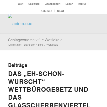
Welt
Salzburg
Gesellschaft
Leben
Kultur
Kolumne
Sport
Schlagwortarchiv für: Wettlokale
Du bist hier:
Startseite
/
Blog
/
Wettlokale
Beiträge
DAS „EH-SCHON-
WURSCHT“
WETTBÜROGESETZ UND
DAS
GLASSCHERBENVIERTEL