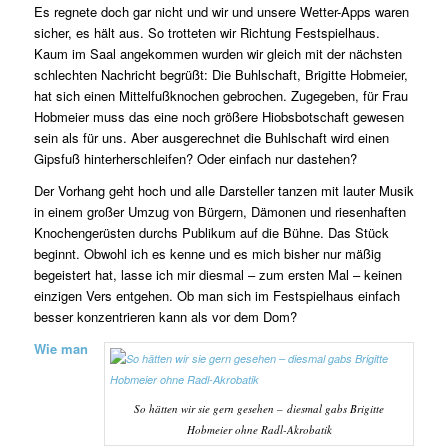
Es regnete doch gar nicht und wir und unsere Wetter-Apps waren
sicher, es hält aus. So trotteten wir Richtung Festspielhaus.
Kaum im Saal angekommen wurden wir gleich mit der nächsten
schlechten Nachricht begrüßt: Die Buhlschaft, Brigitte Hobmeier,
hat sich einen Mittelfußknochen gebrochen. Zugegeben, für Frau
Hobmeier muss das eine noch größere Hiobsbotschaft gewesen
sein als für uns. Aber ausgerechnet die Buhlschaft wird einen
Gipsfuß hinterherschleifen? Oder einfach nur dastehen?
Der Vorhang geht hoch und alle Darsteller tanzen mit lauter Musik
in einem großer Umzug von Bürgern, Dämonen und riesenhaften
Knochengerüsten durchs Publikum auf die Bühne. Das Stück
beginnt. Obwohl ich es kenne und es mich bisher nur mäßig
begeistert hat, lasse ich mir diesmal – zum ersten Mal – keinen
einzigen Vers entgehen. Ob man sich im Festspielhaus einfach
besser konzentrieren kann als vor dem Dom?
Wie man
So hätten wir sie gern gesehen – diesmal gabs Brigitte
Hobmeier ohne Radl-Akrobatik