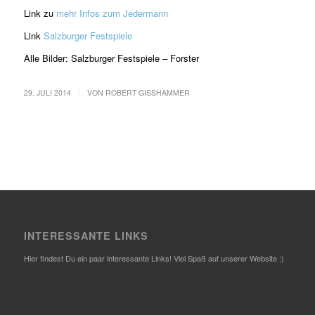
Link zu
mehr Infos zum Jedermann
Link
Salzburger Festspiele
Alle Bilder: Salzburger Festspiele – Forster
/
29. JULI 2014
VON
ROBERT GISSHAMMER
INTERESSANTE LINKS
Hier findest Du ein paar interessante Links! Viel Spaß auf unserer Website :)