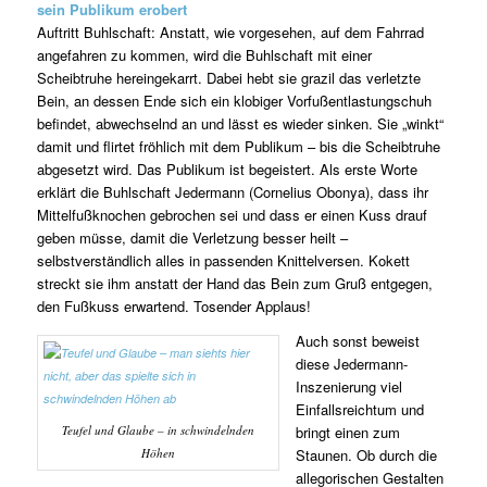
sein Publikum erobert
Auftritt Buhlschaft: Anstatt, wie vorgesehen, auf dem Fahrrad
angefahren zu kommen, wird die Buhlschaft mit einer
Scheibtruhe hereingekarrt. Dabei hebt sie grazil das verletzte
Bein, an dessen Ende sich ein klobiger Vorfußentlastungschuh
befindet, abwechselnd an und lässt es wieder sinken. Sie „winkt“
damit und flirtet fröhlich mit dem Publikum – bis die Scheibtruhe
abgesetzt wird. Das Publikum ist begeistert. Als erste Worte
erklärt die Buhlschaft Jedermann (Cornelius Obonya), dass ihr
Mittelfußknochen gebrochen sei und dass er einen Kuss drauf
geben müsse, damit die Verletzung besser heilt –
selbstverständlich alles in passenden Knittelversen. Kokett
streckt sie ihm anstatt der Hand das Bein zum Gruß entgegen,
den Fußkuss erwartend. Tosender Applaus!
Auch sonst beweist
diese Jedermann-
Inszenierung viel
Einfallsreichtum und
Teufel und Glaube – in schwindelnden
bringt einen zum
Höhen
Staunen. Ob durch die
allegorischen Gestalten