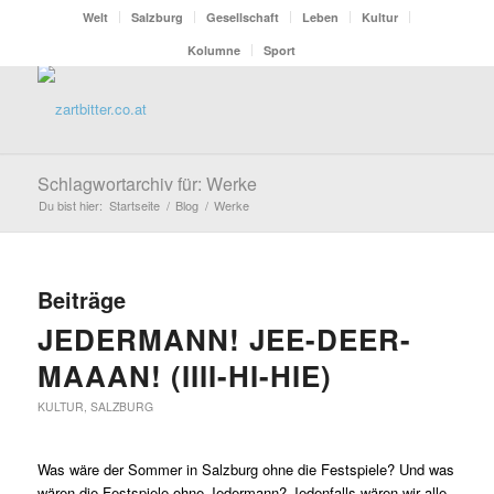
Welt
Salzburg
Gesellschaft
Leben
Kultur
Kolumne
Sport
Schlagwortarchiv für: Werke
Du bist hier:
Startseite
/
Blog
/
Werke
Beiträge
JEDERMANN! JEE-DEER-
MAAAN! (IIII-HI-HIE)
KULTUR
,
SALZBURG
Was wäre der Sommer in Salzburg ohne die Festspiele? Und was
wären die Festspiele ohne Jedermann? Jedenfalls wären wir alle