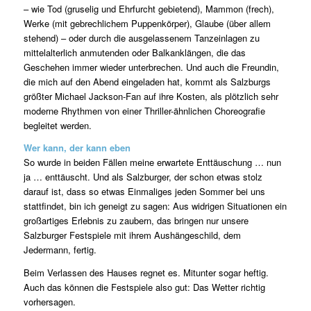
– wie Tod (gruselig und Ehrfurcht gebietend), Mammon (frech),
Werke (mit gebrechlichem Puppenkörper), Glaube (über allem
stehend) – oder durch die ausgelassenem Tanzeinlagen zu
mittelalterlich anmutenden oder Balkanklängen, die das
Geschehen immer wieder unterbrechen. Und auch die Freundin,
die mich auf den Abend eingeladen hat, kommt als Salzburgs
größter Michael Jackson-Fan auf ihre Kosten, als plötzlich sehr
moderne Rhythmen von einer Thriller-ähnlichen Choreografie
begleitet werden.
Wer kann, der kann eben
So wurde in beiden Fällen meine erwartete Enttäuschung … nun
ja … enttäuscht. Und als Salzburger, der schon etwas stolz
darauf ist, dass so etwas Einmaliges jeden Sommer bei uns
stattfindet, bin ich geneigt zu sagen: Aus widrigen Situationen ein
großartiges Erlebnis zu zaubern, das bringen nur unsere
Salzburger Festspiele mit ihrem Aushängeschild, dem
Jedermann, fertig.
Beim Verlassen des Hauses regnet es. Mitunter sogar heftig.
Auch das können die Festspiele also gut: Das Wetter richtig
vorhersagen.