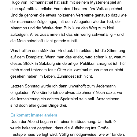
Hugo von Hofmannsthal hat sich mit seinem Mysterienspiel an
eine spätmittelalterliche Form des Theaters fürs Volk angelehnt.
Und da gehören die etwas hölzernen Versreime genauso dazu wie
der mahnende Zeigefinger, mit dem Allegorien wie der Tod, der
Mammon und die Werke dem Publikum den Weg zum Heil
aufzeigen. Alles zusammen ist das ein wenig schwerfällig – und
die Moralbotschaft nicht gerade subtil.
Was freilich den stärksten Eindruck hinterlässt, ist die Stimmung
auf dem Domplatz. Wenn man das erlebt, wird schon klar, warum
dieses Stück in Salzburg ein derartiger Publikumsmagnet ist. Für
mich stand trotzdem fest: Öfter als zweimal muss man es nicht
gesehen haben im Leben. Zumindest ich nicht.
Letzten Sonntag wurde ich dann unverhofft zum Jedermann
eingeladen. Wie könnte ich so etwas ablehnen? Noch dazu, wo
die Inszenierung ein echtes Spektakel sein soll. Anscheinend
sind doch aller guten Dinge drei.
Es kommt immer anders
Doch der Abend begann mit einer Enttäuschung: Um halb 9
wurde bekannt gegeben, dass die Aufführung ins Große
Festspielhaus verlegt wird. Völlig unnötigerweise, wie wir fanden.