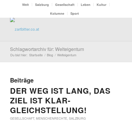
Welt
Salzburg
Gesellschaft
Leben
Kultur
Kolumne
Sport
Schlagwortarchiv für: Welteigentum
Du bist hier:
Startseite
/
Blog
/
Welteigentum
Beiträge
DER WEG IST LANG, DAS
ZIEL IST KLAR-
GLEICHSTELLUNG!
GESELLSCHAFT
,
MENSCHENRECHTE
,
SALZBURG