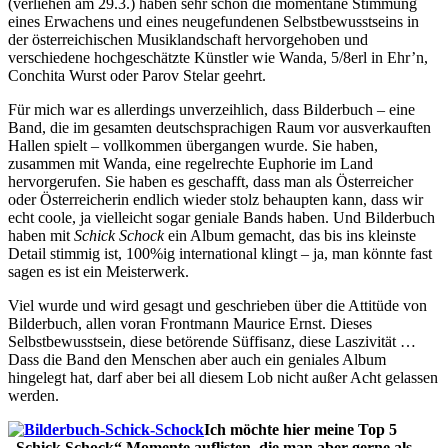
(verliehen am 29.3.) haben sehr schön die momentane Stimmung
eines Erwachens und eines neugefundenen Selbstbewusstseins in
der österreichischen Musiklandschaft hervorgehoben und
verschiedene hochgeschätzte Künstler wie Wanda, 5/8erl in Ehr’n,
Conchita Wurst oder Parov Stelar geehrt.
Für mich war es allerdings unverzeihlich, dass Bilderbuch – eine
Band, die im gesamten deutschsprachigen Raum vor ausverkauften
Hallen spielt – vollkommen übergangen wurde. Sie haben,
zusammen mit Wanda, eine regelrechte Euphorie im Land
hervorgerufen. Sie haben es geschafft, dass man als Österreicher
oder Österreicherin endlich wieder stolz behaupten kann, dass wir
echt coole, ja vielleicht sogar geniale Bands haben. Und Bilderbuch
haben mit
Schick Schock
ein Album gemacht, das bis ins kleinste
Detail stimmig ist, 100%ig international klingt – ja, man könnte fast
sagen es ist ein Meisterwerk.
Viel wurde und wird gesagt und geschrieben über die Attitüde von
Bilderbuch, allen voran Frontmann Maurice Ernst. Dieses
Selbstbewusstsein, diese betörende Süffisanz, diese Laszivität …
Dass die Band den Menschen aber auch ein geniales Album
hingelegt hat, darf aber bei all diesem Lob nicht außer Acht gelassen
werden.
Ich möchte hier meine Top 5
„Schick Schock“ Momente auflisten, die man aber gerne als