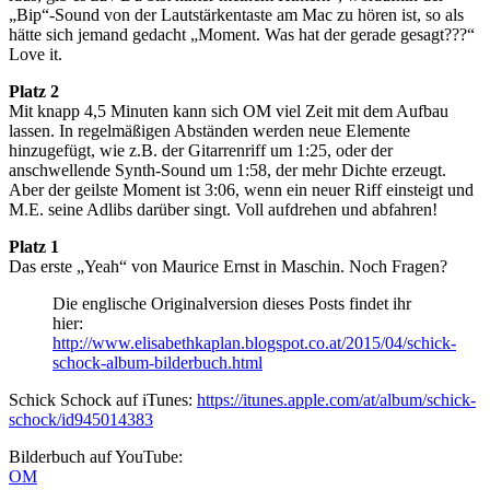
„Bip“-Sound von der Lautstärkentaste am Mac zu hören ist, so als
hätte sich jemand gedacht „Moment. Was hat der gerade gesagt???“
Love it.
Platz 2
Mit knapp 4,5 Minuten kann sich OM viel Zeit mit dem Aufbau
lassen. In regelmäßigen Abständen werden neue Elemente
hinzugefügt, wie z.B. der Gitarrenriff um 1:25, oder der
anschwellende Synth-Sound um 1:58, der mehr Dichte erzeugt.
Aber der geilste Moment ist 3:06, wenn ein neuer Riff einsteigt und
M.E. seine Adlibs darüber singt. Voll aufdrehen und abfahren!
Platz 1
Das erste „Yeah“ von Maurice Ernst in Maschin. Noch Fragen?
Die englische Originalversion dieses Posts findet ihr
hier:
http://www.elisabethkaplan.blogspot.co.at/2015/04/schick-
schock-album-bilderbuch.html
Schick Schock auf iTunes:
https://itunes.apple.com/at/album/schick-
schock/id945014383
Bilderbuch auf YouTube:
OM