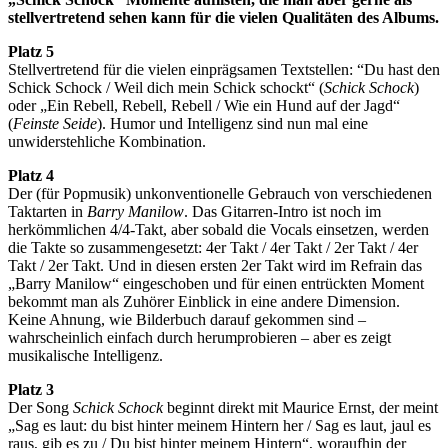
stellvertretend sehen kann für die vielen Qualitäten des Albums.
Platz 5
Stellvertretend für die vielen einprägsamen Textstellen: “Du hast den
Schick Schock / Weil dich mein Schick schockt“ (
Schick Schock
)
oder „Ein Rebell, Rebell, Rebell / Wie ein Hund auf der Jagd“
(
Feinste Seide
). Humor und Intelligenz sind nun mal eine
unwiderstehliche Kombination.
Platz 4
Der (für Popmusik) unkonventionelle Gebrauch von verschiedenen
Taktarten in
Barry Manilow
. Das Gitarren-Intro ist noch im
herkömmlichen 4/4-Takt, aber sobald die Vocals einsetzen, werden
die Takte so zusammengesetzt: 4er Takt / 4er Takt / 2er Takt / 4er
Takt / 2er Takt. Und in diesen ersten 2er Takt wird im Refrain das
„Barry Manilow“ eingeschoben und für einen entrückten Moment
bekommt man als Zuhörer Einblick in eine andere Dimension.
Keine Ahnung, wie Bilderbuch darauf gekommen sind –
wahrscheinlich einfach durch herumprobieren – aber es zeigt
musikalische Intelligenz.
Platz 3
Der Song
Schick Schock
beginnt direkt mit Maurice Ernst, der meint
„Sag es laut: du bist hinter meinem Hintern her / Sag es laut, jaul es
raus, gib es zu / Du bist hinter meinem Hintern“, woraufhin der