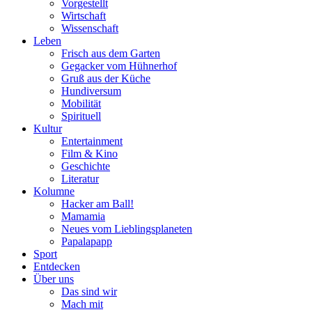
Vorgestellt
Wirtschaft
Wissenschaft
Leben
Frisch aus dem Garten
Gegacker vom Hühnerhof
Gruß aus der Küche
Hundiversum
Mobilität
Spirituell
Kultur
Entertainment
Film & Kino
Geschichte
Literatur
Kolumne
Hacker am Ball!
Mamamia
Neues vom Lieblingsplaneten
Papalapapp
Sport
Entdecken
Über uns
Das sind wir
Mach mit