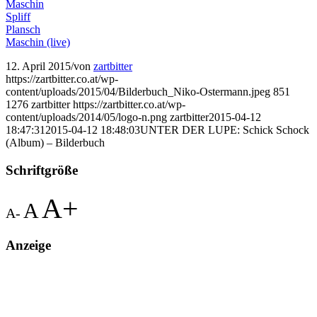
Maschin
Spliff
Plansch
Maschin (live)
12. April 2015
/
von
zartbitter
https://zartbitter.co.at/wp-
content/uploads/2015/04/Bilderbuch_Niko-Ostermann.jpeg
851
1276
zartbitter
https://zartbitter.co.at/wp-
content/uploads/2014/05/logo-n.png
zartbitter
2015-04-12
18:47:31
2015-04-12 18:48:03
UNTER DER LUPE: Schick Schock
(Album) – Bilderbuch
Schriftgröße
A+
A
A-
Anzeige