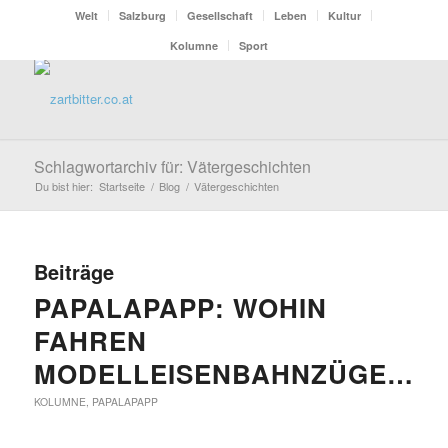
Welt
Salzburg
Gesellschaft
Leben
Kultur
Kolumne
Sport
Schlagwortarchiv für: Vätergeschichten
Du bist hier:
Startseite
/
Blog
/
Vätergeschichten
Beiträge
PAPALAPAPP: WOHIN
FAHREN
MODELLEISENBAHNZÜGE…?
KOLUMNE
,
PAPALAPAPP