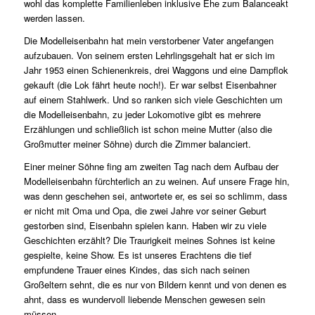
wohl das komplette Familienleben inklusive Ehe zum Balanceakt
werden lassen.
Die Modelleisenbahn hat mein verstorbener Vater angefangen
aufzubauen. Von seinem ersten Lehrlingsgehalt hat er sich im
Jahr 1953 einen Schienenkreis, drei Waggons und eine Dampflok
gekauft (die Lok fährt heute noch!). Er war selbst Eisenbahner
auf einem Stahlwerk. Und so ranken sich viele Geschichten um
die Modelleisenbahn, zu jeder Lokomotive gibt es mehrere
Erzählungen und schließlich ist schon meine Mutter (also die
Großmutter meiner Söhne) durch die Zimmer balanciert.
Einer meiner Söhne fing am zweiten Tag nach dem Aufbau der
Modelleisenbahn fürchterlich an zu weinen. Auf unsere Frage hin,
was denn geschehen sei, antwortete er, es sei so schlimm, dass
er nicht mit Oma und Opa, die zwei Jahre vor seiner Geburt
gestorben sind, Eisenbahn spielen kann. Haben wir zu viele
Geschichten erzählt? Die Traurigkeit meines Sohnes ist keine
gespielte, keine Show. Es ist unseres Erachtens die tief
empfundene Trauer eines Kindes, das sich nach seinen
Großeltern sehnt, die es nur von Bildern kennt und von denen es
ahnt, dass es wundervoll liebende Menschen gewesen sein
müssen.