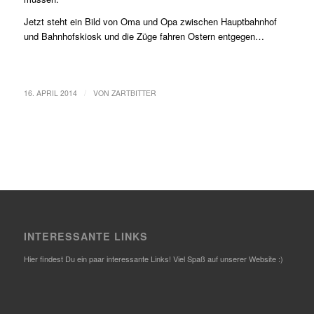
Jetzt steht ein Bild von Oma und Opa zwischen Hauptbahnhof
und Bahnhofskiosk und die Züge fahren Ostern entgegen…
/
16. APRIL 2014
VON
ZARTBITTER
INTERESSANTE LINKS
Hier findest Du ein paar interessante Links! Viel Spaß auf unserer Website :)