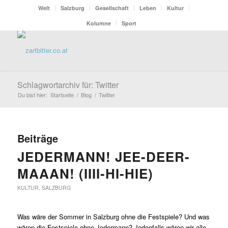
Welt
Salzburg
Gesellschaft
Leben
Kultur
Kolumne
Sport
Schlagwortarchiv für: Twitter
Du bist hier:
Startseite
/
Blog
/
Twitter
Beiträge
JEDERMANN! JEE-DEER-
MAAAN! (IIII-HI-HIE)
KULTUR
,
SALZBURG
Was wäre der Sommer in Salzburg ohne die Festspiele? Und was
wären die Festspiele ohne Jedermann? Jedenfalls wären wir alle