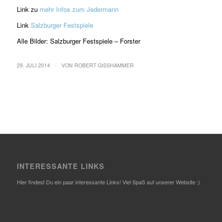
Link zu
mehr Infos zum Jedermann
Link
Salzburger Festspiele
Alle Bilder: Salzburger Festspiele – Forster
/
29. JULI 2014
VON
ROBERT GISSHAMMER
INTERESSANTE LINKS
Hier findest Du ein paar interessante Links! Viel Spaß auf unserer Website :)