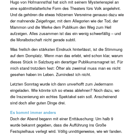
Hugo von Hofmannsthal hat sich mit seinem Mysterienspiel an
eine spätmittelalterliche Form des Theaters fürs Volk angelehnt.
Und da gehören die etwas hölzernen Versreime genauso dazu wie
der mahnende Zeigefinger, mit dem Allegorien wie der Tod, der
Mammon und die Werke dem Publikum den Weg zum Heil
aufzeigen. Alles zusammen ist das ein wenig schwerfällig – und
die Moralbotschaft nicht gerade subtil.
Was freilich den stärksten Eindruck hinterlässt, ist die Stimmung
auf dem Domplatz. Wenn man das erlebt, wird schon klar, warum
dieses Stück in Salzburg ein derartiger Publikumsmagnet ist. Für
mich stand trotzdem fest: Öfter als zweimal muss man es nicht
gesehen haben im Leben. Zumindest ich nicht.
Letzten Sonntag wurde ich dann unverhofft zum Jedermann
eingeladen. Wie könnte ich so etwas ablehnen? Noch dazu, wo
die Inszenierung ein echtes Spektakel sein soll. Anscheinend
sind doch aller guten Dinge drei.
Es kommt immer anders
Doch der Abend begann mit einer Enttäuschung: Um halb 9
wurde bekannt gegeben, dass die Aufführung ins Große
Festspielhaus verlegt wird. Völlig unnötigerweise, wie wir fanden.