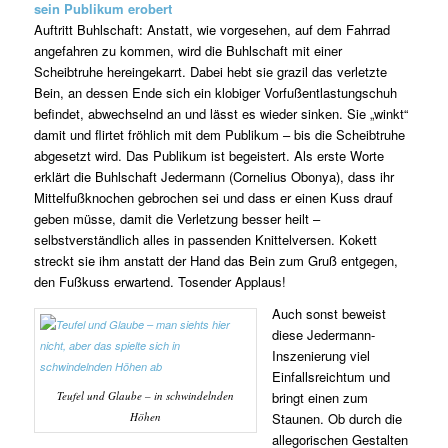
sein Publikum erobert
Auftritt Buhlschaft: Anstatt, wie vorgesehen, auf dem Fahrrad
angefahren zu kommen, wird die Buhlschaft mit einer
Scheibtruhe hereingekarrt. Dabei hebt sie grazil das verletzte
Bein, an dessen Ende sich ein klobiger Vorfußentlastungschuh
befindet, abwechselnd an und lässt es wieder sinken. Sie „winkt“
damit und flirtet fröhlich mit dem Publikum – bis die Scheibtruhe
abgesetzt wird. Das Publikum ist begeistert. Als erste Worte
erklärt die Buhlschaft Jedermann (Cornelius Obonya), dass ihr
Mittelfußknochen gebrochen sei und dass er einen Kuss drauf
geben müsse, damit die Verletzung besser heilt –
selbstverständlich alles in passenden Knittelversen. Kokett
streckt sie ihm anstatt der Hand das Bein zum Gruß entgegen,
den Fußkuss erwartend. Tosender Applaus!
Auch sonst beweist
diese Jedermann-
Inszenierung viel
Einfallsreichtum und
Teufel und Glaube – in schwindelnden
bringt einen zum
Höhen
Staunen. Ob durch die
allegorischen Gestalten