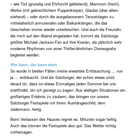
– wie Tod (gruselig und Ehrfurcht gebietend), Mammon (frech),
Werke (mit gebrechlichem Puppenkörper), Glaube (über allem
stehend) – oder durch die ausgelassenem Tanzeinlagen zu
mittelalterlich anmutenden oder Balkanklängen, die das
Geschehen immer wieder unterbrechen. Und auch die Freundin,
die mich auf den Abend eingeladen hat, kommt als Salzburgs
größter Michael Jackson-Fan auf ihre Kosten, als plötzlich sehr
moderne Rhythmen von einer Thriller-ähnlichen Choreografie
begleitet werden.
Wer kann, der kann eben
So wurde in beiden Fällen meine erwartete Enttäuschung … nun
ja … enttäuscht. Und als Salzburger, der schon etwas stolz
darauf ist, dass so etwas Einmaliges jeden Sommer bei uns
stattfindet, bin ich geneigt zu sagen: Aus widrigen Situationen ein
großartiges Erlebnis zu zaubern, das bringen nur unsere
Salzburger Festspiele mit ihrem Aushängeschild, dem
Jedermann, fertig.
Beim Verlassen des Hauses regnet es. Mitunter sogar heftig.
Auch das können die Festspiele also gut: Das Wetter richtig
vorhersagen.