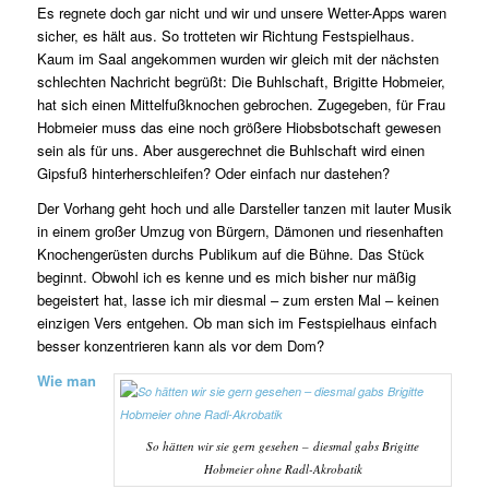
Es regnete doch gar nicht und wir und unsere Wetter-Apps waren
sicher, es hält aus. So trotteten wir Richtung Festspielhaus.
Kaum im Saal angekommen wurden wir gleich mit der nächsten
schlechten Nachricht begrüßt: Die Buhlschaft, Brigitte Hobmeier,
hat sich einen Mittelfußknochen gebrochen. Zugegeben, für Frau
Hobmeier muss das eine noch größere Hiobsbotschaft gewesen
sein als für uns. Aber ausgerechnet die Buhlschaft wird einen
Gipsfuß hinterherschleifen? Oder einfach nur dastehen?
Der Vorhang geht hoch und alle Darsteller tanzen mit lauter Musik
in einem großer Umzug von Bürgern, Dämonen und riesenhaften
Knochengerüsten durchs Publikum auf die Bühne. Das Stück
beginnt. Obwohl ich es kenne und es mich bisher nur mäßig
begeistert hat, lasse ich mir diesmal – zum ersten Mal – keinen
einzigen Vers entgehen. Ob man sich im Festspielhaus einfach
besser konzentrieren kann als vor dem Dom?
Wie man
So hätten wir sie gern gesehen – diesmal gabs Brigitte
Hobmeier ohne Radl-Akrobatik