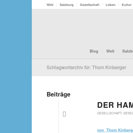
Welt
Salzburg
Gesellschaft
Leben
Kultur
Blog
Welt
Salzb
Schlagwortarchiv für: Thom Kinberger
Beiträge
DER HA
GESELLSCHAFT
,
GESEL
von Thom Kinberg