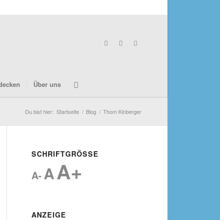
decken
Über uns
Du bist hier:
Startseite
/
Blog
/
Thom Kinberger
SCHRIFTGRÖSSE
A+
A
A-
ANZEIGE