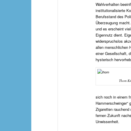
Wahlverhalten beeinfl
institutionalisierte 
Berufsstand des Poli
Überzeugung macht. W
und es erscheint vie
Eigennutz dient. Ei
widerspruchslos akze
allen menschlichen H
einer Gesellschaft, 
hysterisch hervorheb
Thom Ki
sich noch in einem fr
Hammerschwinger“ gl
Zigaretten rauchend m
fernen Zukunft nachs
Unwissenheit.