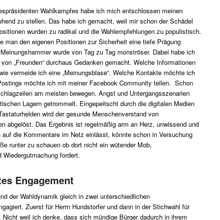
espräsidenten Wahlkampfes habe ich mich entschlossen meinen
hend zu stellen. Das habe ich gemacht, weil mir schon der Schädel
sitionen wurden zu radikal und die Wahlempfehlungen zu populistisch.
 man den eigenen Positionen zur Sicherheit eine tiefe Prägung
 Meinungshammer wurde von Tag zu Tag monströser. Dabei habe ich
 von „Freunden“ durchaus Gedanken gemacht. Welche Informationen
 wie vermeide ich eine „Meinungsblase“. Welche Kontakte möchte ich
Postings möchte ich mit meiner Facebook Community teilen. Schon
 Schlagzeilen am meisten bewegen. Angst und Untergangsszenarien
itischen Lagern getrommelt. Eingepeitscht durch die digitalen Medien
astaturhelden wird der gesunde Menschenverstand von
en abgelöst. Das Ergebnis ist regelmäßig arm an Herz, unwissend und
h auf die Kommentare im Netz einlässt, könnte schon in Versuchung
ße runter zu schauen ob dort nicht ein wütender Mob,
 Wiedergutmachung fordert.
tes Engagement
nd der Wahldynamik gleich in zwei unterschiedlichen
agiert. Zuerst für Herrn Hundstorfer und dann in der Stichwahl für
. Nicht weil ich denke, dass sich mündige Bürger dadurch in ihrem