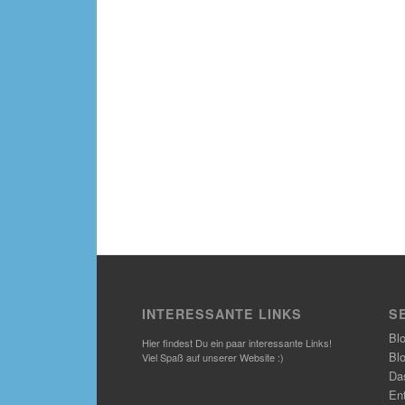
INTERESSANTE LINKS
S
Bl
Hier findest Du ein paar interessante Links!
Bl
Viel Spaß auf unserer Website :)
Das
En