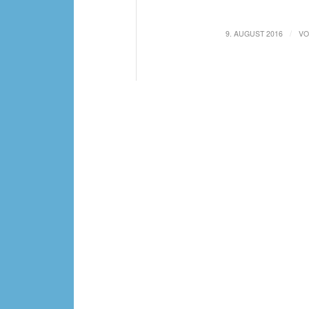
/
9. AUGUST 2016
V