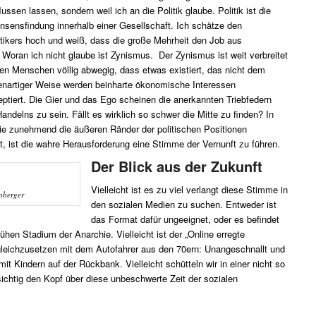
ussen lassen, sondern weil ich an die Politik glaube. Politik ist die
Konsensfindung innerhalb einer Gesellschaft. Ich schätze den
tikers hoch und weiß, dass die große Mehrheit den Job aus
oran ich nicht glaube ist Zynismus. Der Zynismus ist weit verbreitet
len Menschen völlig abwegig, dass etwas existiert, das nicht dem
genartiger Weise werden beinharte ökonomische Interessen
ptiert. Die Gier und das Ego scheinen die anerkannten Triebfedern
andelns zu sein. Fällt es wirklich so schwer die Mitte zu finden? In
die zunehmend die äußeren Ränder der politischen Positionen
t, ist die wahre Herausforderung eine Stimme der Vernunft zu führen.
Der Blick aus der Zukunft
Vielleicht ist es zu viel verlangt diese Stimme in
nberger
den sozialen Medien zu suchen. Entweder ist
das Format dafür ungeeignet, oder es befindet
ühen Stadium der Anarchie. Vielleicht ist der „Online erregte
eichzusetzen mit dem Autofahrer aus den 70ern: Unangeschnallt und
it Kindern auf der Rückbank. Vielleicht schütteln wir in einer nicht so
ichtig den Kopf über diese unbeschwerte Zeit der sozialen