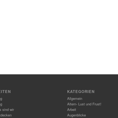
EITEN
KATEGORIEN
og
Allgemein
og
Altern- Lust und Frust!
 sind wir
Arbeit
tdecken
Augenblicke