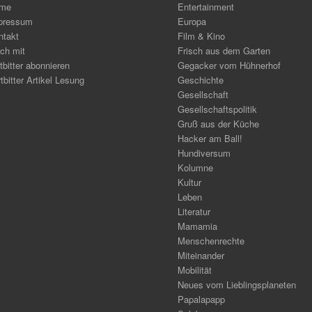
me
Entertainment
pressum
Europa
ntakt
Film & Kino
ch mit
Frisch aus dem Garten
tbitter abonnieren
Gegacker vom Hühnerhof
tbitter Artikel Lesung
Geschichte
Gesellschaft
Gesellschaftspolitik
Gruß aus der Küche
Hacker am Ball!
Hundiversum
Kolumne
Kultur
Leben
Literatur
Mamamia
Menschenrechte
Miteinander
Mobilität
Neues vom Lieblingsplaneten
Papalapapp