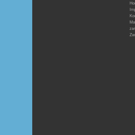
Ho
Im
Ko
Ma
zar
Zar